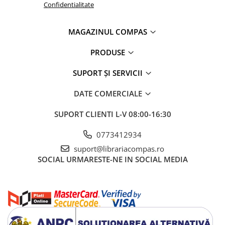
Sănătate și stil de viață
Confidentialitate
Artă și fotografie
Ghiduri și hărți
MAGAZINUL COMPAS
Istorie și științe sociale
PRODUSE
Afaceri și economie
Religie și spiritualitate
SUPORT ȘI SERVICII
Știință și tehnologie
DATE COMERCIALE
Gastronomie și hobby
Filosofie și eseuri
SUPORT CLIENTI
L-V 08:00-16:30
Limbi străine
0773412934
Dicționare și ghiduri de conversație
Literatură în limbi străine
suport@librariacompas.ro
SOCIAL
URMARESTE-NE IN SOCIAL MEDIA
Gramatică și vocabulare
Papetărie și articole din hârtie
Planificare și agende
Agende datate
Agende nedatate