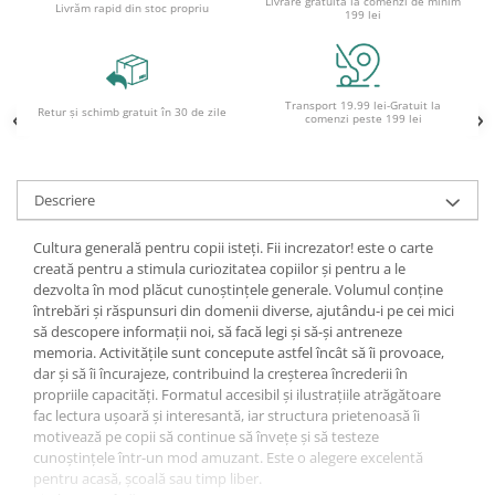
Livrare gratuită la comenzi de minim
Socotitori și bețisoare pentru
Livrăm rapid din stoc propriu
199 lei
numărat
Ghiozdane și rucsacuri
Ghiozdane școlare
Transport 19.99 lei-Gratuit la
Retur și schimb gratuit în 30 de zile
Rucsacuri școlare și casual
comenzi peste 199 lei
Ghiozdane pentru grădinită
Trollere pentru copii
Descriere
Penare
Penare echipate
Cultura generală pentru copii isteți. Fii increzator! este o carte
creată pentru a stimula curiozitatea copiilor și pentru a le
Penare neechipate
dezvolta în mod plăcut cunoștințele generale. Volumul conține
Penare tip etui
întrebări și răspunsuri din domenii diverse, ajutându-i pe cei mici
Acuarele și pensule școlare
să descopere informații noi, să facă legi și să-și antreneze
memoria. Activitățile sunt concepute astfel încât să îi provoace,
Acuarele școlare și Tempera
dar și să îi încurajeze, contribuind la creșterea încrederii în
Pensule școlare
propriile capacități. Formatul accesibil și ilustrațiile atrăgătoare
fac lectura ușoară și interesantă, iar structura prietenoasă îi
Pahare și palete pictură
motivează pe copii să continue să învețe și să testeze
Cărți
cunoștințele într-un mod amuzant. Este o alegere excelentă
Cărți pentru copii
pentru acasă, școală sau timp liber.