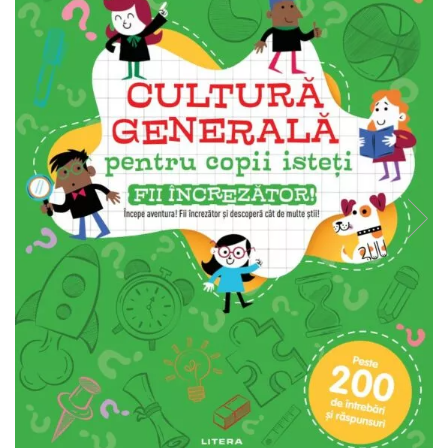
Carioci
Radiere
Ascutițori
Corectoare și lipici
Mine și rezerve
Cretă școlară și creativă
Accesorii școlare
Coperți caiete si cărți
Etichete școlare
Carnete pentru elevi
Lupe și articole educative
Foarfece școlare
Globuri pământești
Cutii sandwich și caserole
Umbrele pentru copii
Termosuri
Pahare și sticle pentru scoală