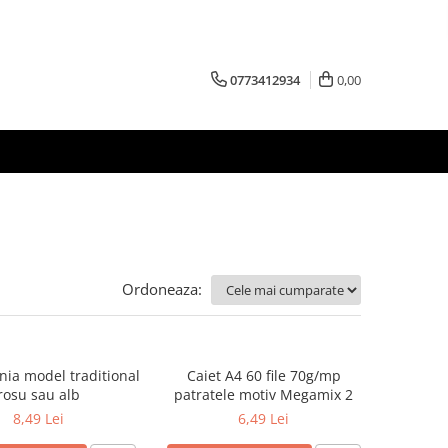
0773412934
0,00
Ordoneaza:
nia model traditional
Caiet A4 60 file 70g/mp
rosu sau alb
patratele motiv Megamix 2
8,49 Lei
6,49 Lei