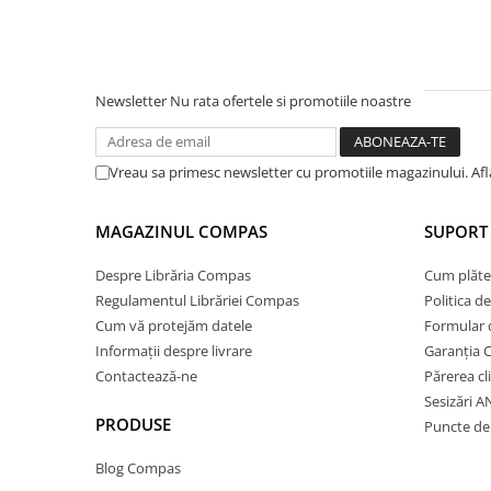
Ghiozdane și rucsacuri
Ghiozdane școlare
Rucsacuri școlare și casual
Newsletter
Nu rata ofertele si promotiile noastre
Ghiozdane pentru grădinită
Trollere pentru copii
Vreau sa primesc newsletter cu promotiile magazinului. Af
Penare
Penare echipate
MAGAZINUL COMPAS
SUPORT 
Penare neechipate
Penare tip etui
Despre Librăria Compas
Cum plăte
Acuarele și pensule școlare
Regulamentul Librăriei Compas
Politica d
Cum vă protejăm datele
Formular 
Acuarele școlare și Tempera
Informații despre livrare
Garanția 
Pensule școlare
Contactează-ne
Părerea cl
Pahare și palete pictură
Sesizări 
Cărți
PRODUSE
Puncte de 
Cărți pentru copii
Blog Compas
Cărți de colorat