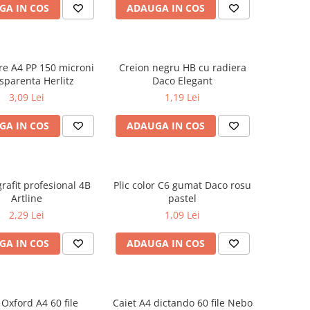
GA IN COS
ADAUGA IN COS
are A4 PP 150 microni
Creion negru HB cu radiera
sparenta Herlitz
Daco Elegant
3,09 Lei
1,19 Lei
GA IN COS
ADAUGA IN COS
rafit profesional 4B
Plic color C6 gumat Daco rosu
Artline
pastel
2,29 Lei
1,09 Lei
GA IN COS
ADAUGA IN COS
 Oxford A4 60 file
Caiet A4 dictando 60 file Nebo