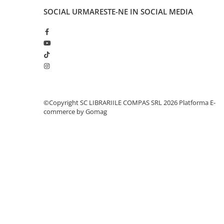
Cărți ilustrate și interactive
SOCIAL
URMARESTE-NE IN SOCIAL MEDIA
Povești și ficțiune pentru copii
Enciclopedii și atlase pentru copii
Materiale educaționale
Benzi desenate
Hobby și activități pentru copii
Educație și carte școlară
Metoda Montessori
©Copyright SC LIBRARIILE COMPAS SRL 2026
Platforma E-
commerce by Gomag
Culegeri și materiale auxiliare
Caiete de vacanță
Bibliografie școlară
Bibliografie didactică
Dicționare și gramatici
Pregătire pentru admitere
Pregătire Evaluare Națională
Pregătire Bacalaureat
Romane și literatură