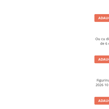
Caiete școlare și hârtie
Caiete dictando
Caiete matematică
ADAUG
Caiete muzică
Caiete geografie și biologie
Caiete tip I, II și III
Ou cu d
Caiete foi veline
de 6 o
Rezerve pentru caiete
Vocabulare
Blocuri de desen școlare
ADAUG
Hârtie pentru lucru manual
Accesorii geometrie și matematică
Rigle și Echere
Figurin
2026 10
Raportoare
Compasuri
Truse geometrie
ADAUG
Socotitori și bețisoare pentru
numărat