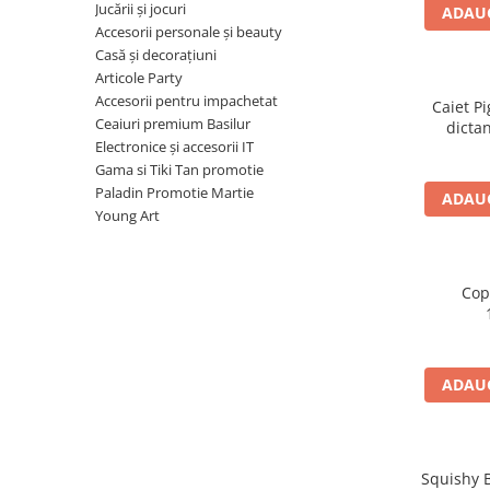
Radiere
Jucării și jocuri
ADAUG
Ascutițori
Accesorii personale și beauty
Casă și decorațiuni
Corectoare și lipici
Articole Party
Mine și rezerve
Accesorii pentru impachetat
Caiet Pi
Cretă școlară și creativă
Ceaiuri premium Basilur
dictan
Accesorii școlare
Electronice și accesorii IT
Gama si Tiki Tan promotie
Coperți caiete si cărți
Paladin Promotie Martie
ADAUG
Etichete școlare
Young Art
Carnete pentru elevi
Lupe și articole educative
Foarfece școlare
Cop
Globuri pământești
Cutii sandwich și caserole
Umbrele pentru copii
ADAUG
Termosuri
Pahare și sticle pentru scoală
Cutii pentru depozitare
Squishy B