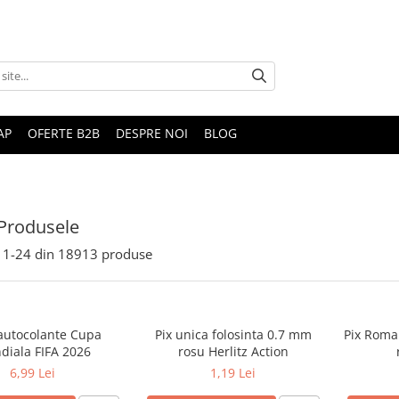
AP
OFERTE B2B
DESPRE NOI
BLOG
Produsele
1-
24
din
18913
produse
 autocolante Cupa
Pix unica folosinta 0.7 mm
Pix Roma
diala FIFA 2026
rosu Herlitz Action
6,99 Lei
1,19 Lei