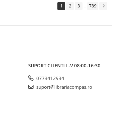
1
2
3
789
...
SUPORT CLIENTI
L-V 08:00-16:30
0773412934
suport@librariacompas.ro