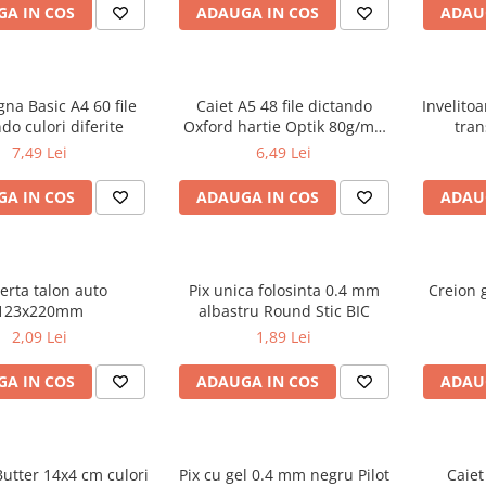
A IN COS
ADAUGA IN COS
ADAU
gna Basic A4 60 file
Caiet A5 48 file dictando
Invelito
do culori diferite
Oxford hartie Optik 80g/mp
tran
motiv Touch Trend
7,49 Lei
6,49 Lei
A IN COS
ADAUGA IN COS
ADAU
erta talon auto
Pix unica folosinta 0.4 mm
Creion g
123x220mm
albastru Round Stic BIC
2,09 Lei
1,89 Lei
A IN COS
ADAUGA IN COS
ADAU
utter 14x4 cm culori
Pix cu gel 0.4 mm negru Pilot
Caiet