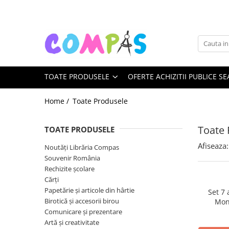
Toate Produsele
Noutăți Librăria Compas
Souvenir România
TOATE PRODUSELE
OFERTE ACHIZITII PUBLICE SE
Rechizite școlare
Instrumente de scris
Home /
Toate Produsele
Pixuri
Stilouri școlare
Toate 
TOATE PRODUSELE
Rollere și finelinere
Afiseaza:
Noutăți Librăria Compas
Markere și textmarkere
Souvenir România
Creioane grafice
Rechizite școlare
Creioane mecanice
Cărți
Creioane colorate
Papetărie și articole din hârtie
Set 7
Birotică și accesorii birou
Mon
Creioane cerate
Comunicare și prezentare
Carioci
Artă și creativitate