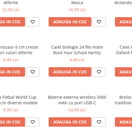
diferite
Maica
dictando
32,99 Lei
16,99 Lei
A IN COS
ADAUGA IN COS
ADAU
inozaur 6 cm creste
Caiet biologie 24 file motiv
Caiet 
ri culori diferite
Rock Your School Herlitz
Oxford 
d
8,49 Lei
4,49 Lei
A IN COS
ADAUGA IN COS
ADAU
a Fotbal World Cup
Baterie externa wireless 5000
Breloc
 cm diverse modele
mAh cu port USB-C
tradition
R
9,99 Lei
54,99 Lei
A IN COS
ADAUGA IN COS
ADAU