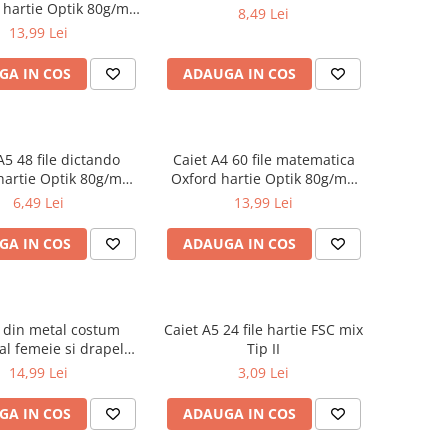
 hartie Optik 80g/mp
8,49 Lei
Touch Pastel
13,99 Lei
GA IN COS
ADAUGA IN COS
A5 48 file dictando
Caiet A4 60 file matematica
hartie Optik 80g/mp
Oxford hartie Optik 80g/mp
iverse culori
motiv Touch Pastel
6,49 Lei
13,99 Lei
GA IN COS
ADAUGA IN COS
 din metal costum
Caiet A5 24 file hartie FSC mix
al femeie si drapelul
Tip II
omaniei 9 cm
14,99 Lei
3,09 Lei
GA IN COS
ADAUGA IN COS