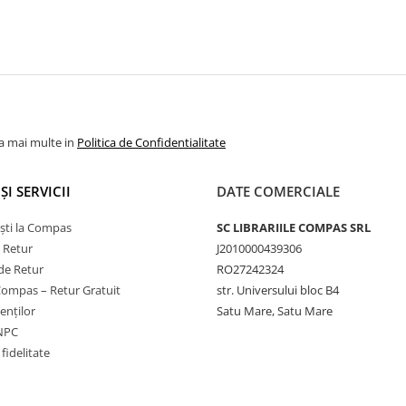
la mai multe in
Politica de Confidentialitate
ȘI SERVICII
DATE COMERCIALE
ști la Compas
SC LIBRARIILE COMPAS SRL
e Retur
J2010000439306
de Retur
RO27242324
Compas – Retur Gratuit
str. Universului bloc B4
ienților
Satu Mare, Satu Mare
ANPC
fidelitate