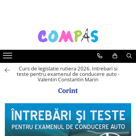
Toate Produsele
Noutăți Librăria Compas
Souvenir România
Rechizite școlare
Instrumente de scris
Pixuri
Curs de legislatie rutiera 2026. Intrebari si
teste pentru examenul de conducere auto -
Stilouri școlare
Valentin Constantin Marin
Rollere și finelinere
Markere și textmarkere
Creioane grafice
Creioane mecanice
Creioane colorate
Creioane cerate
Carioci