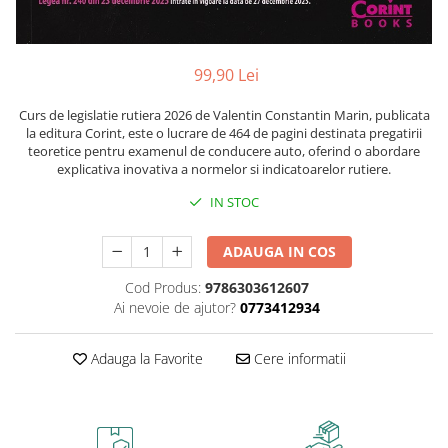
Caiete școlare și hârtie
Caiete dictando
Caiete matematică
99,90 Lei
Caiete muzică
Caiete geografie și biologie
Curs de legislatie rutiera 2026 de Valentin Constantin Marin, publicata
la editura Corint, este o lucrare de 464 de pagini destinata pregatirii
Caiete tip I, II și III
teoretice pentru examenul de conducere auto, oferind o abordare
Caiete foi veline
explicativa inovativa a normelor si indicatoarelor rutiere.
Rezerve pentru caiete
IN STOC
Vocabulare
Blocuri de desen școlare
ADAUGA IN COS
Hârtie pentru lucru manual
Cod Produs:
9786303612607
Accesorii geometrie și matematică
Ai nevoie de ajutor?
0773412934
Rigle și Echere
Raportoare
Adauga la Favorite
Cere informatii
Compasuri
Truse geometrie
Socotitori și bețisoare pentru
numărat