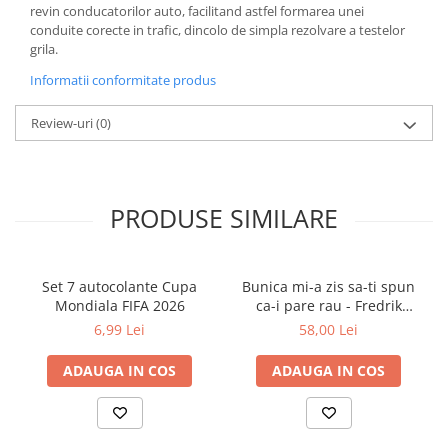
revin conducatorilor auto, facilitand astfel formarea unei
Cărți ilustrate și interactive
conduite corecte in trafic, dincolo de simpla rezolvare a testelor
Povești și ficțiune pentru copii
grila.
Enciclopedii și atlase pentru copii
Informatii conformitate produs
Materiale educaționale
Benzi desenate
Review-uri
(0)
Hobby și activități pentru copii
Educație și carte școlară
Metoda Montessori
PRODUSE SIMILARE
Culegeri și materiale auxiliare
Caiete de vacanță
Bibliografie școlară
Set 7 autocolante Cupa
Bunica mi-a zis sa-ti spun
Bibliografie didactică
Mondiala FIFA 2026
ca-i pare rau - Fredrik
Backman
6,99 Lei
58,00 Lei
Dicționare și gramatici
Pregătire pentru admitere
ADAUGA IN COS
ADAUGA IN COS
Pregătire Evaluare Națională
Pregătire Bacalaureat
Romane și literatură