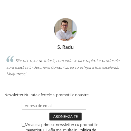
Clasici români și universali
Literatură modernă și
contemporană
Thriller și mister
Young adult
Science-fiction și fantasy
S. Radu
Ficțiune erotică
Ficțiune mitologică și istorică
.
Site-ul e ușor de folosit, comanda se face rapid, iar produsele
Romane de dragoste
sunt exact ca în descriere. Comunicarea cu echipa a fost excelentă.
s
Poezie și teatru
Mulțumesc!
c
Romane ilustrate
Dezvoltare personală și non-
ficțiune
Newsletter
Nu rata ofertele si promotiile noastre
Psihologie și dezvoltare personală
Biografii și memorii
Parenting și educație
Sănătate și stil de viață
Vreau sa primesc newsletter cu promotiile
magazinului. Afla mai multe in
Politica de