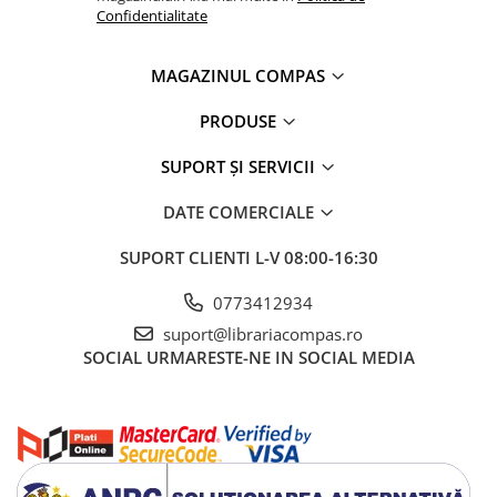
Artă și fotografie
Confidentialitate
Ghiduri și hărți
Istorie și științe sociale
MAGAZINUL COMPAS
Afaceri și economie
Religie și spiritualitate
PRODUSE
Știință și tehnologie
SUPORT ȘI SERVICII
Gastronomie și hobby
Filosofie și eseuri
DATE COMERCIALE
Limbi străine
SUPORT CLIENTI
L-V 08:00-16:30
Dicționare și ghiduri de conversație
Literatură în limbi străine
0773412934
Gramatică și vocabulare
suport@librariacompas.ro
Papetărie și articole din hârtie
SOCIAL
URMARESTE-NE IN SOCIAL MEDIA
Planificare și agende
Agende datate
Agende nedatate
Agende pentru copii