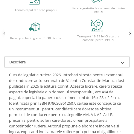
Ghiozdane și rucsacuri
Livrare gratuită la comenzi de minim
Livrăm rapid din stoc propriu
199 lei
Ghiozdane școlare
Rucsacuri școlare și casual
Ghiozdane pentru grădinită
Transport 19.99 lei-Gratuit la
Retur și schimb gratuit în 30 de zile
Trollere pentru copii
comenzi peste 199 lei
Penare
Penare echipate
Descriere
Penare neechipate
Penare tip etui
Curs de legislatie rutiera 2026. Intrebari si teste pentru examenul
de conducere auto, semnata de Valentin Constantin Marin, a fost
Acuarele și pensule școlare
publicata in 2026 la editura Corint. Aceasta lucrare, care trateaza
Acuarele școlare și Tempera
aspecte de legislatie din domeniul transportului, are 464 de
pagini, coperta tip paperback si dimensiuni de 16 x 23 x 2.2 cm.
Pensule școlare
Identificata prin ISBN 9786303612607, cartea este conceputa ca
Pahare și palete pictură
un instrument util pentru candidatii care doresc sa obtina
Cărți
permisul de conducere pentru categoriile AM, A1, A2, A si B,
precum si pentru soferii care doresc o reimprospatare a
Cărți pentru copii
cunostintelor rutiere. Autorul propune o abordare inovativa si
Cărți de colorat
logica, explicand indicatoarele rutiere prin prisma obligatiilor ce