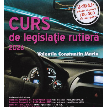
Radiere
Ascutițori
Corectoare și lipici
Mine și rezerve
Cretă școlară și creativă
Accesorii școlare
Coperți caiete si cărți
Etichete școlare
Carnete pentru elevi
Lupe și articole educative
Foarfece școlare
Globuri pământești
Cutii sandwich și caserole
Umbrele pentru copii
Termosuri
Pahare și sticle pentru scoală
Cutii pentru depozitare