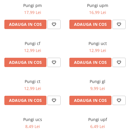
Pungi pm
Pungi upm
Ghiozdane pentru grădinită
17,99 Lei
16,99 Lei
Trollere pentru copii
Penare
ADAUGA IN COS
ADAUGA IN COS
Penare echipate
Penare neechipate
Pungi cf
Pungi uct
Penare tip etui
12,99 Lei
12,99 Lei
Acuarele și pensule școlare
Acuarele școlare și Tempera
ADAUGA IN COS
ADAUGA IN COS
Pensule școlare
Pahare și palete pictură
Pungi ct
Pungi gl
12,99 Lei
9,99 Lei
ADAUGA IN COS
ADAUGA IN COS
Pungi ucs
Pungi upf
8,49 Lei
6,49 Lei