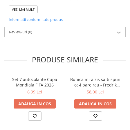
reușit să schimbe lumea.
Autor Malala Yousafzai, Patricia Mccormick
VEZI MAI MULT
Editura GRUPUL EDITORIAL ART
Informatii conformitate produs
An apariție 2025
Ediție Necartonată
Format 205 x 125 x 18 mm
Review-uri
(0)
Număr pagini 216
Colecție
Youngart Titlu original I Am Malala: How
One
Girl Stood Up for Education and Changed the World
Cod: ART978-630-36-8054-5
PRODUSE SIMILARE
Set 7 autocolante Cupa
Bunica mi-a zis sa-ti spun
Mondiala FIFA 2026
ca-i pare rau - Fredrik
Backman
6,99 Lei
58,00 Lei
ADAUGA IN COS
ADAUGA IN COS