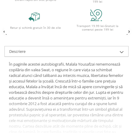
199 lei
Ghiozdane pentru grădinită
Trollere pentru copii
Penare
Transport 19.99 lei-Gratuit la
Retur și schimb gratuit în 30 de zile
comenzi peste 199 lei
Penare echipate
Penare neechipate
Penare tip etui
Descriere
Acuarele și pensule școlare
Acuarele școlare și Tempera
În paginile acestei autobiografii, Malala Yousafzai rememorează
copilăria din valea Swat, o regiune în care viața sa schimbat
Pensule școlare
radical atunci când talibanii au interzis muzica, libertatea femeilor
Pahare și palete pictură
și accesul fetelor la școală. Crescută într-o familie care prețuia
educația, Malala a învățat încă de mică să apere convingerile și să
vorbească deschis despre drepturile celor din jur. Lupta ei pentru
educație a devenit însă o amenințare pentru extremiști, iar în 9
octombrie 2012 a fost atacată pentru curajul de a spune lumii
adevărul. Supraviețuirea ei a transformat într-un simbol global al
protestului pașnic și al speranței, iar povestea rămâne una dintre
cele mai emoționante și motivaționale mărturii ale timpului
nostru. Cartea dezvăluie atât de momente pline de echipă, cât și
clipe de lumină, în care familia, tradițiile și visurile unei fete au