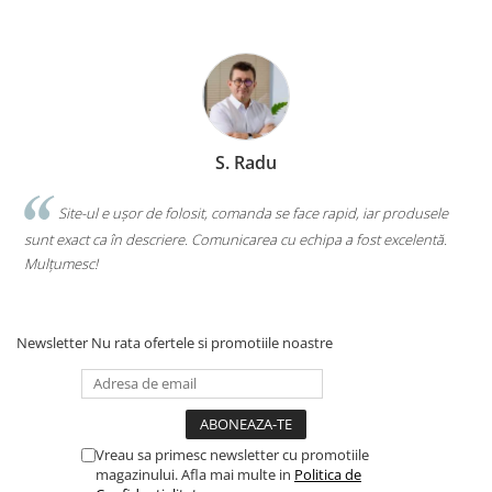
S. Radu
.
Site-ul e ușor de folosit, comanda se face rapid, iar produsele
sunt exact ca în descriere. Comunicarea cu echipa a fost excelentă.
s
Mulțumesc!
c
Newsletter
Nu rata ofertele si promotiile noastre
Vreau sa primesc newsletter cu promotiile
magazinului. Afla mai multe in
Politica de