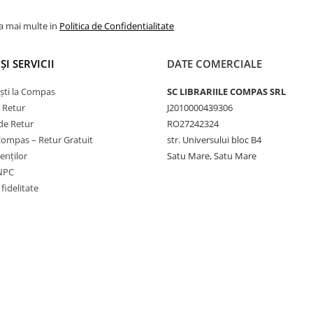
la mai multe in
Politica de Confidentialitate
ȘI SERVICII
DATE COMERCIALE
ști la Compas
SC LIBRARIILE COMPAS SRL
e Retur
J2010000439306
de Retur
RO27242324
Compas – Retur Gratuit
str. Universului bloc B4
ienților
Satu Mare, Satu Mare
ANPC
fidelitate