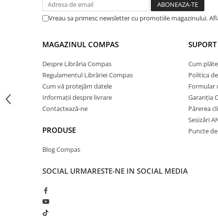
Cărți ilustrate și interactive
Vreau sa primesc newsletter cu promotiile magazinului. Af
Povești și ficțiune pentru copii
Enciclopedii și atlase pentru copii
MAGAZINUL COMPAS
SUPORT 
Materiale educaționale
Benzi desenate
Despre Librăria Compas
Cum plăte
Hobby și activități pentru copii
Regulamentul Librăriei Compas
Politica d
Educație și carte școlară
Cum vă protejăm datele
Formular 
Metoda Montessori
Informații despre livrare
Garanția 
Contactează-ne
Părerea cl
Culegeri și materiale auxiliare
Sesizări 
Caiete de vacanță
PRODUSE
Puncte de 
Bibliografie școlară
Bibliografie didactică
Blog Compas
Dicționare și gramatici
SOCIAL
URMARESTE-NE IN SOCIAL MEDIA
Pregătire pentru admitere
Pregătire Evaluare Națională
Pregătire Bacalaureat
Romane și literatură