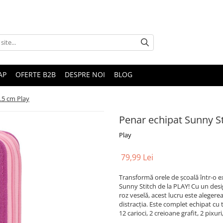
AP
OFERTE B2B
DESPRE NOI
BLOG
.5 cm Play
Penar echipat Sunny St
Play
79,99 Lei
Transformă orele de școală într-o e
Sunny Stitch de la PLAY! Cu un desig
roz veselă, acest lucru este alegere
distracția. Este complet echipat cu 
12 carioci, 2 creioane grafit, 2 pixur