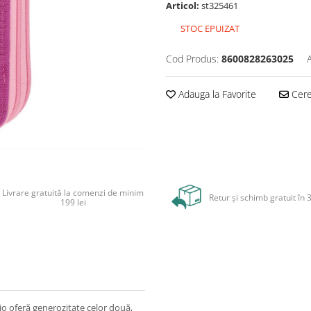
Articol:
st325461
STOC EPUIZAT
Cod Produs:
8600828263025
Adauga la Favorite
Cere 
Livrare gratuită la comenzi de minim
Retur și schimb gratuit în 3
199 lei
io oferă generozitate celor două,