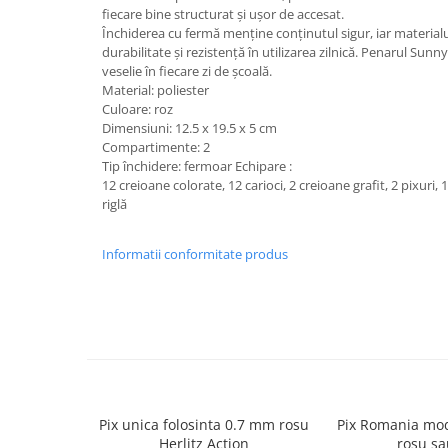
Caiete școlare și hârtie
fiecare bine structurat și ușor de accesat.
Caiete dictando
Închiderea cu fermă menține conținutul sigur, iar materialu
durabilitate și rezistență în utilizarea zilnică. Penarul Sunny
Caiete matematică
veselie în fiecare zi de școală.
Caiete muzică
Material: poliester
Culoare: roz
Caiete geografie și biologie
Dimensiuni: 12.5 x 19.5 x 5 cm
Caiete tip I, II și III
Compartimente: 2
Caiete foi veline
Tip închidere: fermoar Echipare
:
12 creioane colorate, 12 carioci, 2 creioane grafit, 2 pixuri, 
Rezerve pentru caiete
riglă
Vocabulare
Blocuri de desen școlare
Informatii conformitate produs
Hârtie pentru lucru manual
Accesorii geometrie și matematică
Rigle și Echere
Raportoare
Compasuri
Truse geometrie
Pix unica folosinta 0.7 mm rosu
Pix Romania mod
Socotitori și bețisoare pentru
Herlitz Action
rosu sa
numărat