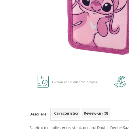
Radiere
Ascutițori
Corectoare și lipici
Mine și rezerve
Cretă școlară și creativă
Accesorii școlare
Coperți caiete si cărți
Etichete școlare
Carnete pentru elevi
Distribuie
Lupe și articole educative
pe
Foarfece școlare
Facebook
Livrăm rapid din stoc propriu
Globuri pământești
Cutii sandwich și caserole
Umbrele pentru copii
Termosuri
Caracteristici
Review-uri
(0)
Descriere
Pahare și sticle pentru scoală
Cutii pentru depozitare
Fabricat din poliester rezistent, penarul Double Decker Saz