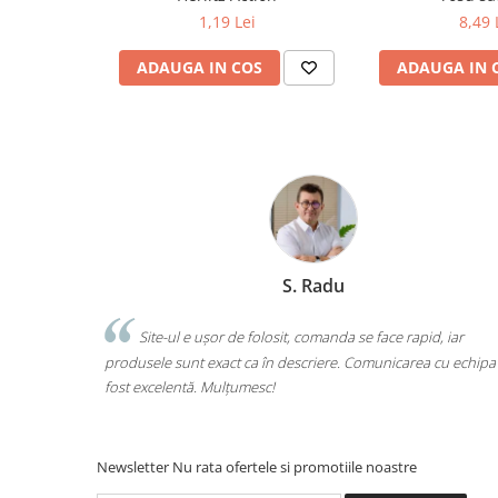
1,19 Lei
8,49 
Ghiozdane și rucsacuri
Ghiozdane școlare
ADAUGA IN COS
ADAUGA IN 
Rucsacuri școlare și casual
Ghiozdane pentru grădinită
Trollere pentru copii
Penare
Penare echipate
Penare neechipate
Penare tip etui
Marchis Laura
Acuarele și pensule școlare
Acuarele școlare și Tempera
 se face rapid, iar
Am comandat tot ce avea nevoie copilul pen
Pensule școlare
. Comunicarea cu echipa a
o singură comandă. Livrarea a fost rapidă, iar 
calitate. Foarte mulțumită!
Pahare și palete pictură
Cărți
Cărți pentru copii
Newsletter
Nu rata ofertele si promotiile noastre
Cărți de colorat