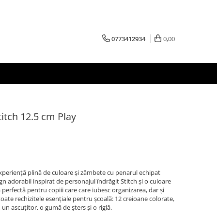
0773412934
0,00
itch 12.5 cm Play
xperiență plină de culoare și zâmbete cu penarul echipat
n adorabil inspirat de personajul îndrăgit Stitch și o culoare
a perfectă pentru copiii care care iubesc organizarea, dar și
toate rechizitele esențiale pentru școală: 12 creioane colorate,
i, un ascuțitor, o gumă de șters și o riglă.