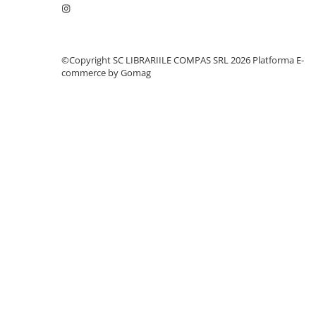
Clasici români și universali
Literatură modernă și
contemporană
©Copyright SC LIBRARIILE COMPAS SRL 2026
Platforma E-
Thriller și mister
commerce by Gomag
Young adult
Science-fiction și fantasy
Ficțiune erotică
Ficțiune mitologică și istorică
Romane de dragoste
Poezie și teatru
Romane ilustrate
Dezvoltare personală și non-
ficțiune
Psihologie și dezvoltare personală
Biografii și memorii
Parenting și educație
Sănătate și stil de viață