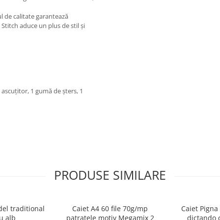
l de calitate garantează
 Stitch aduce un plus de stil și
1 ascuțitor, 1 gumă de șters, 1
PRODUSE SIMILARE
el traditional
Caiet A4 60 file 70g/mp
Caiet Pigna 
u alb
patratele motiv Megamix 2
dictando c