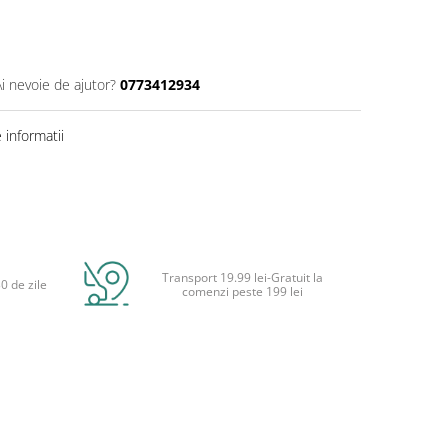
Ai nevoie de ajutor?
0773412934
informatii
Transport 19.99 lei-Gratuit la
0 de zile
comenzi peste 199 lei