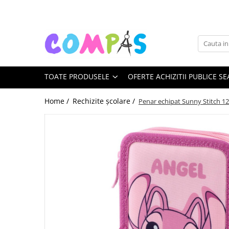
Toate Produsele
Noutăți Librăria Compas
Souvenir România
TOATE PRODUSELE
OFERTE ACHIZITII PUBLICE SE
Rechizite școlare
Instrumente de scris
Home /
Rechizite școlare /
Penar echipat Sunny Stitch 12
Pixuri
Stilouri școlare
Rollere și finelinere
Markere și textmarkere
Creioane grafice
Creioane mecanice
Creioane colorate
Creioane cerate
Carioci