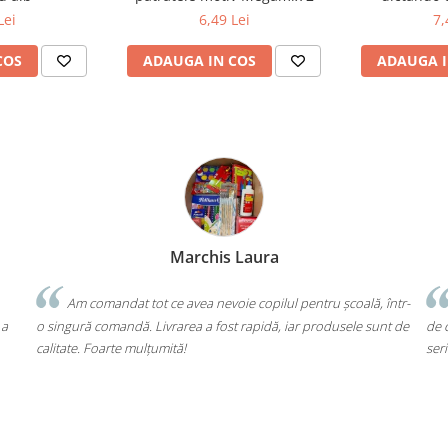
Lei
6,49 Lei
7,
COS
ADAUGA IN COS
ADAUGA I
Bochis Elena
Client fidel
tru școală, într-
Un produs a fost livrat greșit, dar returul s-a făcut fă
produsele sunt de
de cap. Garanția Compas chiar funcționează. Mulțumesc 
seriozitate!