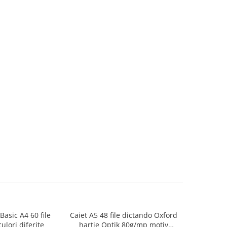
Basic A4 60 file
Caiet A5 48 file dictando Oxford
Invelitoar
ulori diferite
hartie Optik 80g/mp motiv
trans