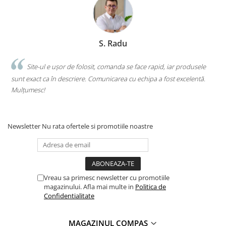
S. Radu
.
Site-ul e ușor de folosit, comanda se face rapid, iar produsele
sunt exact ca în descriere. Comunicarea cu echipa a fost excelentă.
s
Mulțumesc!
c
Newsletter
Nu rata ofertele si promotiile noastre
Vreau sa primesc newsletter cu promotiile
magazinului. Afla mai multe in
Politica de
Confidentialitate
MAGAZINUL COMPAS