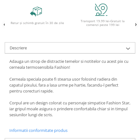
Ghiozdane pentru grădinită
Trollere pentru copii
Transport 19.99 lei-Gratuit la
Penare
Retur și schimb gratuit în 30 de zile
comenzi peste 199 lei
Penare echipate
Penare neechipate
Descriere
Penare tip etui
Acuarele și pensule școlare
Adauga un strop de distractie temelor si notitelor cu acest pix cu
Acuarele școlare și Tempera
cerneala termosensibila Fashion!
Pensule școlare
Cerneala speciala poate fi stearsa usor folosind radiera din
Pahare și palete pictură
capatul pixului, fara a lasa urme pe hartie, facandu-l perfect
pentru corecturi rapide.
Corpul are un design colorat cu personaje simpatice Fashion Star,
iar gripul moale asigura o prindere confortabila chiar si in timpul
sesiunilor lungi de scris.
Informatii conformitate produs