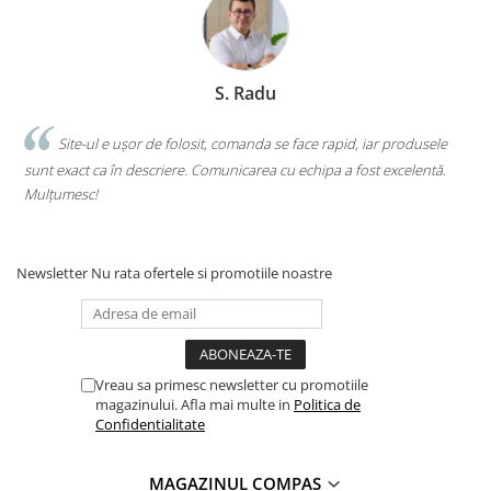
S. Radu
.
Site-ul e ușor de folosit, comanda se face rapid, iar produsele
sunt exact ca în descriere. Comunicarea cu echipa a fost excelentă.
s
Mulțumesc!
c
Newsletter
Nu rata ofertele si promotiile noastre
Vreau sa primesc newsletter cu promotiile
magazinului. Afla mai multe in
Politica de
Confidentialitate
MAGAZINUL COMPAS