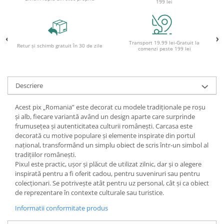
199 lei
Ghiozdane pentru grădinită
Trollere pentru copii
Penare
Transport 19.99 lei-Gratuit la
Retur și schimb gratuit în 30 de zile
comenzi peste 199 lei
Penare echipate
Penare neechipate
Penare tip etui
Descriere
Acuarele și pensule școlare
Acuarele școlare și Tempera
Acest pix „Romania” este decorat cu modele tradiționale pe roșu
și alb, fiecare variantă având un design aparte care surprinde
Pensule școlare
frumusețea și autenticitatea culturii românești. Carcasa este
Pahare și palete pictură
decorată cu motive populare și elemente inspirate din portul
național, transformând un simplu obiect de scris într-un simbol al
tradițiilor românești.
Pixul este practic, ușor și plăcut de utilizat zilnic, dar și o alegere
inspirată pentru a fi oferit cadou, pentru suveniruri sau pentru
colecționari. Se potrivește atât pentru uz personal, cât și ca obiect
de reprezentare în contexte culturale sau turistice.
Informatii conformitate produs