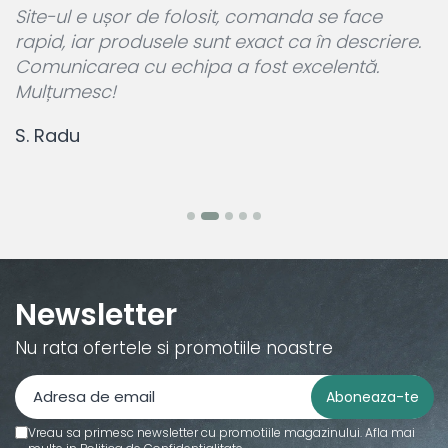
a
Site-ul e ușor de folosit, comanda se face
A
rapid, iar produsele sunt exact ca în descriere.
p
Comunicarea cu echipa a fost excelentă.
L
Mulțumesc!
c
S. Radu
M
Newsletter
Nu rata ofertele si promotiile noastre
Vreau sa primesc newsletter cu promotiile magazinului. Afla mai