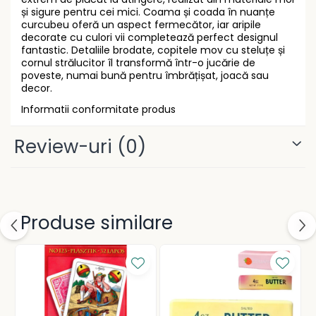
Gramatică și vocabulare
Rucsacuri școlare și casual
și sigure pentru cei mici. Coama și coada în nuanțe
curcubeu oferă un aspect fermecător, iar aripile
Ghiozdane pentru grădinită
decorate cu culori vii completează perfect designul
Trollere pentru copii
fantastic. Detaliile brodate, copitele mov cu steluțe și
cornul strălucitor îl transformă într-o jucărie de
Penare
poveste, numai bună pentru îmbrățișat, joacă sau
Penare echipate
decor.
Penare neechipate
Informatii conformitate produs
Penare tip etui
Review-uri
(0)
Acuarele și pensule școlare
Acuarele școlare și Tempera
Pensule școlare
Pahare și palete pictură
Produse similare