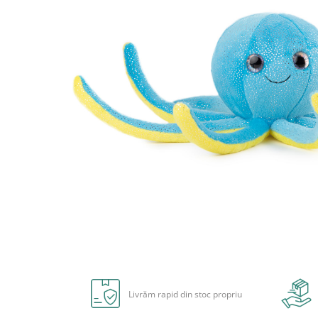
Radiere
Ascutițori
Corectoare și lipici
Mine și rezerve
Cretă școlară și creativă
Accesorii școlare
Coperți caiete si cărți
Etichete școlare
Carnete pentru elevi
Lupe și articole educative
Foarfece școlare
Globuri pământești
Cutii sandwich și caserole
Umbrele pentru copii
Distribuie
Termosuri
pe
Pahare și sticle pentru scoală
Facebook
Livrăm rapid din stoc propriu
Cutii pentru depozitare