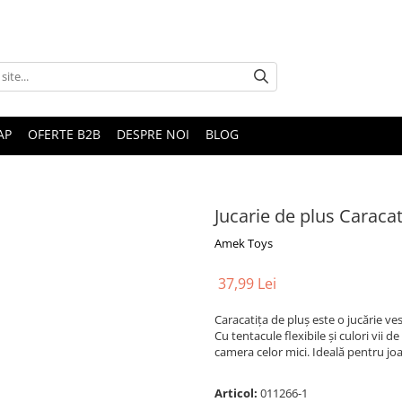
AP
OFERTE B2B
DESPRE NOI
BLOG
Jucarie de plus Caraca
Amek Toys
37,99 Lei
Caracatița de pluș este o jucărie ve
Cu tentacule flexibile și culori vii d
camera celor mici. Ideală pentru jo
Articol:
011266-1