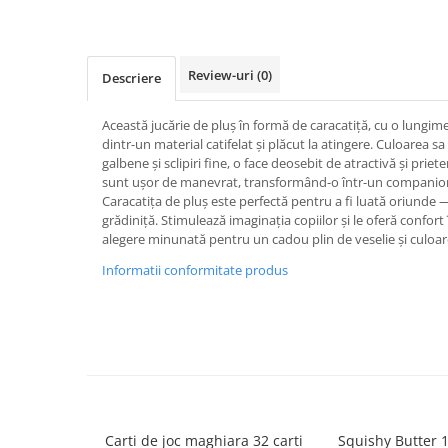
Caiete școlare și hârtie
Caiete dictando
Caiete matematică
Review-uri
(0)
Descriere
Caiete muzică
Caiete geografie și biologie
Această jucărie de pluș în formă de caracatiță, cu o lungim
Caiete tip I, II și III
dintr-un material catifelat și plăcut la atingere. Culoarea s
Caiete foi veline
galbene și sclipiri fine, o face deosebit de atractivă și prie
sunt ușor de manevrat, transformând-o într-un companion d
Rezerve pentru caiete
Caracatița de pluș este perfectă pentru a fi luată oriunde — 
Vocabulare
grădiniță. Stimulează imaginația copiilor și le oferă confor
alegere minunată pentru un cadou plin de veselie și culoar
Blocuri de desen școlare
Hârtie pentru lucru manual
Informatii conformitate produs
Accesorii geometrie și matematică
Rigle și Echere
Raportoare
Compasuri
Truse geometrie
Socotitori și bețisoare pentru
Carti de joc maghiara 32 carti
Squishy Butter 
numărat