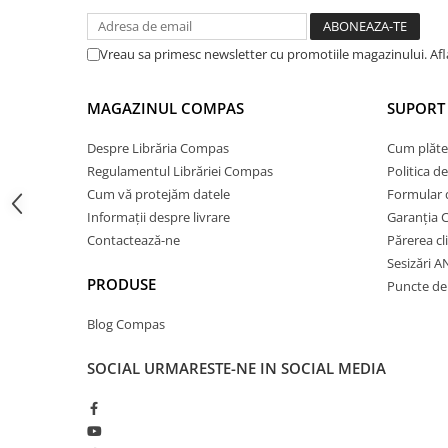
Cărți ilustrate și interactive
Povești și ficțiune pentru copii
Vreau sa primesc newsletter cu promotiile magazinului. Af
Enciclopedii și atlase pentru copii
Materiale educaționale
MAGAZINUL COMPAS
SUPORT 
Benzi desenate
Hobby și activități pentru copii
Despre Librăria Compas
Cum plăte
Educație și carte școlară
Regulamentul Librăriei Compas
Politica d
Cum vă protejăm datele
Formular 
Metoda Montessori
Informații despre livrare
Garanția 
Culegeri și materiale auxiliare
Contactează-ne
Părerea cl
Caiete de vacanță
Sesizări 
Bibliografie școlară
PRODUSE
Puncte de 
Bibliografie didactică
Blog Compas
Dicționare și gramatici
Pregătire pentru admitere
SOCIAL
URMARESTE-NE IN SOCIAL MEDIA
Pregătire Evaluare Națională
Pregătire Bacalaureat
Romane și literatură