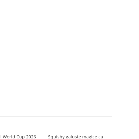
al World Cup 2026
Squishy galuste magice cu
Jucarie ant