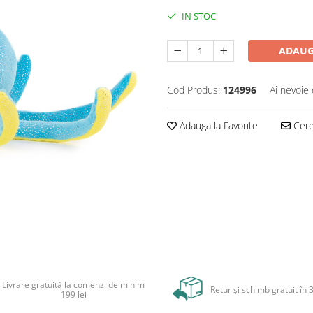
IN STOC
ADAUG
Cod Produs:
124996
Ai nevoie 
Adauga la Favorite
Cere 
Livrare gratuită la comenzi de minim
Retur și schimb gratuit în 3
199 lei