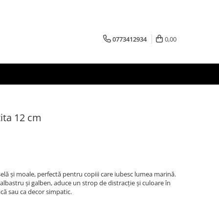
0773412934
0,00
tita 12 cm
selă și moale, perfectă pentru copiii care iubesc lumea marină.
e albastru și galben, aduce un strop de distracție și culoare în
acă sau ca decor simpatic.