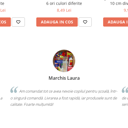
ite
6 ori culori diferite
10 cm di
Lei
8,49 Lei
9,
COS
ADAUGA IN COS
ADAUGA I
Bochis Elena
Client fidel
tru școală, într-
Un produs a fost livrat greșit, dar returul s-a făcut fă
produsele sunt de
de cap. Garanția Compas chiar funcționează. Mulțumesc 
seriozitate!