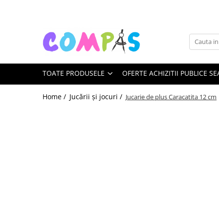
Toate Produsele
Noutăți Librăria Compas
Souvenir România
TOATE PRODUSELE
OFERTE ACHIZITII PUBLICE SE
Rechizite școlare
Instrumente de scris
Home /
Jucării și jocuri /
Jucarie de plus Caracatita 12 cm
Pixuri
Stilouri școlare
Rollere și finelinere
Markere și textmarkere
Creioane grafice
Creioane mecanice
Creioane colorate
Creioane cerate
Carioci