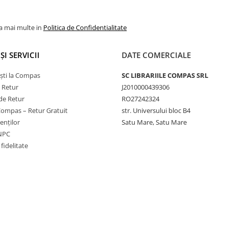
la mai multe in
Politica de Confidentialitate
ȘI SERVICII
DATE COMERCIALE
ști la Compas
SC LIBRARIILE COMPAS SRL
e Retur
J2010000439306
de Retur
RO27242324
Compas – Retur Gratuit
str. Universului bloc B4
ienților
Satu Mare, Satu Mare
ANPC
fidelitate