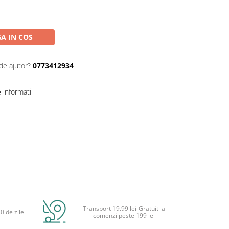
A IN COS
de ajutor?
0773412934
informatii
Transport 19.99 lei-Gratuit la
0 de zile
comenzi peste 199 lei