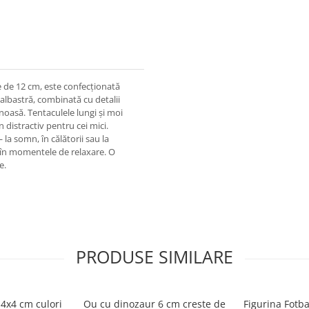
e de 12 cm, este confecționată
a albastră, combinată cu detalii
tenoasă. Tentaculele lungi și moi
istractiv pentru cei mici.
la somn, în călătorii sau la
t în momentele de relaxare. O
e.
PRODUSE SIMILARE
14x4 cm culori
Ou cu dinozaur 6 cm creste de
Figurina Fotb