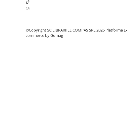
Clasici români și universali
Literatură modernă și
contemporană
Thriller și mister
©Copyright SC LIBRARIILE COMPAS SRL 2026
Platforma E-
Young adult
commerce by Gomag
Science-fiction și fantasy
Ficțiune erotică
Ficțiune mitologică și istorică
Romane de dragoste
Poezie și teatru
Romane ilustrate
Dezvoltare personală și non-
ficțiune
Psihologie și dezvoltare personală
Biografii și memorii
Parenting și educație
Sănătate și stil de viață