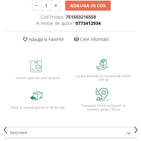
Caiete școlare și hârtie
ADAUGA IN COS
Caiete dictando
Cod Produs:
751503216558
Caiete matematică
Ai nevoie de ajutor?
0773412934
Caiete muzică
Caiete geografie și biologie
Adauga la Favorite
Cere informatii
Caiete tip I, II și III
Caiete foi veline
Rezerve pentru caiete
Vocabulare
Blocuri de desen școlare
Livrare gratuită la comenzi de minim
Livrăm rapid din stoc propriu
199 lei
Hârtie pentru lucru manual
Accesorii geometrie și matematică
Rigle și Echere
Transport 19.99 lei-Gratuit la
Retur și schimb gratuit în 30 de zile
Raportoare
comenzi peste 199 lei
Compasuri
Truse geometrie
Descriere
Socotitori și bețisoare pentru
numărat