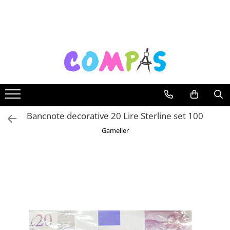
Toate Produsele
Noutăți Librăria Compas
Souvenir România
Rechizite școlare
Instrumente de scris
Pixuri
Bancnote decorative 20 Lire Sterline set 100
Stilouri școlare
Gamelier
Rollere și finelinere
Markere și textmarkere
Creioane grafice
Creioane mecanice
Creioane colorate
Creioane cerate
Carioci