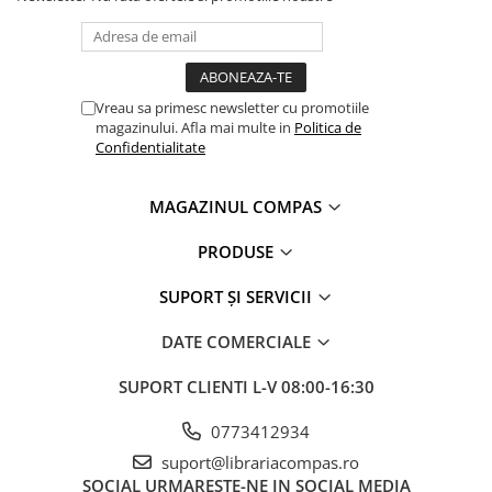
Clasici români și universali
Literatură modernă și
contemporană
Thriller și mister
Vreau sa primesc newsletter cu promotiile
Young adult
magazinului. Afla mai multe in
Politica de
Confidentialitate
Science-fiction și fantasy
Ficțiune erotică
MAGAZINUL COMPAS
Ficțiune mitologică și istorică
Romane de dragoste
PRODUSE
Poezie și teatru
SUPORT ȘI SERVICII
Romane ilustrate
Dezvoltare personală și non-
DATE COMERCIALE
ficțiune
Psihologie și dezvoltare personală
SUPORT CLIENTI
L-V 08:00-16:30
Biografii și memorii
0773412934
Parenting și educație
suport@librariacompas.ro
Sănătate și stil de viață
SOCIAL
URMARESTE-NE IN SOCIAL MEDIA