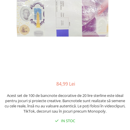
Radiere
Ascutițori
Corectoare și lipici
Mine și rezerve
Cretă școlară și creativă
Accesorii școlare
Coperți caiete si cărți
Etichete școlare
Carnete pentru elevi
Lupe și articole educative
Foarfece școlare
84,99 Lei
Globuri pământești
Cutii sandwich și caserole
Acest set de 100 de bancnote decorative de 20 lire sterline este ideal
Umbrele pentru copii
pentru jocuri și proiecte creative. Bancnotele sunt realizate să semene
cu cele reale, însă nu au valoare autentică. Le poți folosi în videoclipuri,
Termosuri
TikTok, decoruri sau în jocuri precum Monopoly.
Pahare și sticle pentru scoală
IN STOC
Cutii pentru depozitare