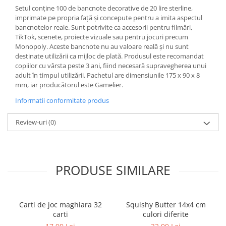
Setul conține 100 de bancnote decorative de 20 lire sterline,
Ghiozdane și rucsacuri
imprimate pe propria față și concepute pentru a imita aspectul
bancnotelor reale. Sunt potrivite ca accesorii pentru filmări,
Ghiozdane școlare
TikTok, scenete, proiecte vizuale sau pentru jocuri precum
Rucsacuri școlare și casual
Monopoly. Aceste bancnote nu au valoare reală și nu sunt
Ghiozdane pentru grădinită
destinate utilizării ca mijloc de plată. Produsul este recomandat
copiilor cu vârsta peste 3 ani, fiind necesară supravegherea unui
Trollere pentru copii
adult în timpul utilizării. Pachetul are dimensiunile 175 x 90 x 8
Penare
mm, iar producătorul este Gamelier.
Penare echipate
Informatii conformitate produs
Penare neechipate
Review-uri
(0)
Penare tip etui
Acuarele și pensule școlare
Acuarele școlare și Tempera
Pensule școlare
PRODUSE SIMILARE
Pahare și palete pictură
Cărți
Cărți pentru copii
Carti de joc maghiara 32
Squishy Butter 14x4 cm
carti
culori diferite
Cărți de colorat