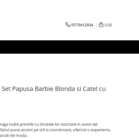
0773412934
0,00
Set Papusa Barbie Blonda si Catel cu
raga toate privirile cu tinutele lor asortate in acest set
etul pune accent pe stil si coordonare, oferind o experienta
ionati de moda.