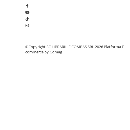
Clasici români și universali
Literatură modernă și
contemporană
Thriller și mister
Young adult
Science-fiction și fantasy
©Copyright SC LIBRARIILE COMPAS SRL 2026
Platforma E-
Ficțiune erotică
commerce by Gomag
Ficțiune mitologică și istorică
Romane de dragoste
Poezie și teatru
Romane ilustrate
Dezvoltare personală și non-
ficțiune
Psihologie și dezvoltare personală
Biografii și memorii
Parenting și educație
Sănătate și stil de viață