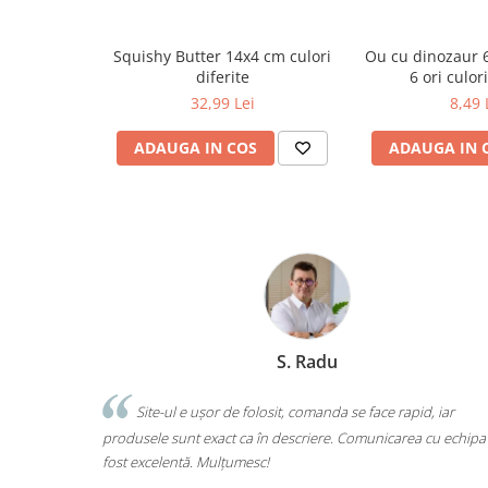
Ghiozdane și rucsacuri
Squishy Butter 14x4 cm culori
Ou cu dinozaur 
Ghiozdane școlare
diferite
6 ori culori
Rucsacuri școlare și casual
32,99 Lei
8,49 
Ghiozdane pentru grădinită
Trollere pentru copii
ADAUGA IN COS
ADAUGA IN 
Penare
Penare echipate
Penare neechipate
Penare tip etui
Acuarele și pensule școlare
Acuarele școlare și Tempera
Pensule școlare
S. Radu
Pahare și palete pictură
 ușor de folosit, comanda se face rapid, iar
Cărți
Am comandat tot ce 
t exact ca în descriere. Comunicarea cu echipa a
o singură comandă. Livra
Cărți pentru copii
. Mulțumesc!
calitate. Foarte mulțumit
Cărți de colorat