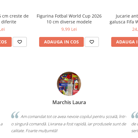
6 cm creste de
Figurina Fotbal World Cup 2026
Jucarie an
 diferite
10 cm diverse modele
galusca Fifa 
Lei
9,99 Lei
24
COS
ADAUGA IN COS
ADAUGA I
Marchis Laura
Bochis 
Client 
avea nevoie copilul pentru școală, într-
Un produs a fost livrat greșit,
rea a fost rapidă, iar produsele sunt de
de cap. Garanția Compas chiar fu
ă!
seriozitate!