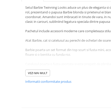
Caiete școlare și hârtie
Setul Barbie Twinning Looks aduce un plus de eleganta si di
Caiete dictando
rol, prezentand o papusa Barbie blonda si prietenul ei blan
Caiete matematică
coordonat. Amandoi sunt imbracati in tinute de vara, in 
Caiete muzică
clasic in carouri, subliniind legatura speciala dintre papusa 
Caiete geografie și biologie
Pachetul include accesorii moderne care completeaza stilul
Caiete tip I, II și III
Caiete foi veline
Atat Barbie, cat si catelusul au perechi de ochelari de soare 
Rezerve pentru caiete
Barbie poarta un set format din top scurt si fusta mini, ac
Vocabulare
floare si o bentita cu funda roz.
Blocuri de desen școlare
Catelusul poarta o fusta asortata si este pregatit de plimba
Hârtie pentru lucru manual
in set.
Accesorii geometrie și matematică
VEZI MAI MULT
Acest set incurajeaza copiii sa exploreze lumea modei si sa
Rigle și Echere
Informatii conformitate produs
farmec despre prietenie si stil. Produsul este recomandat co
Raportoare
oferind multiple posibilitati de exprimare creativa prin joc.
Compasuri
Truse geometrie
Socotitori și bețisoare pentru
numărat