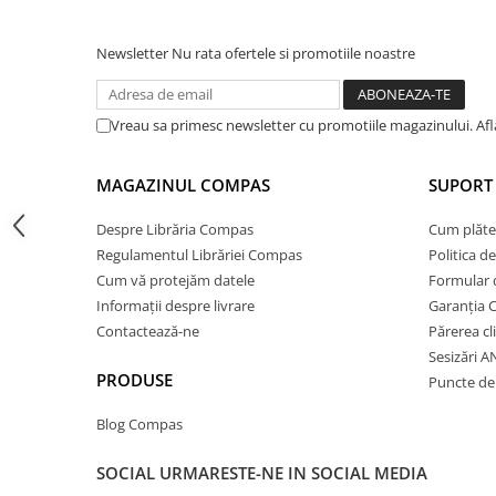
Cărți ilustrate și interactive
Povești și ficțiune pentru copii
Newsletter
Nu rata ofertele si promotiile noastre
Enciclopedii și atlase pentru copii
Materiale educaționale
Vreau sa primesc newsletter cu promotiile magazinului. Af
Benzi desenate
Hobby și activități pentru copii
MAGAZINUL COMPAS
SUPORT 
Educație și carte școlară
Metoda Montessori
Despre Librăria Compas
Cum plăte
Culegeri și materiale auxiliare
Regulamentul Librăriei Compas
Politica d
Caiete de vacanță
Cum vă protejăm datele
Formular 
Informații despre livrare
Garanția 
Bibliografie școlară
Contactează-ne
Părerea cl
Bibliografie didactică
Sesizări 
Dicționare și gramatici
PRODUSE
Puncte de 
Pregătire pentru admitere
Pregătire Evaluare Națională
Blog Compas
Pregătire Bacalaureat
SOCIAL
URMARESTE-NE IN SOCIAL MEDIA
Romane și literatură