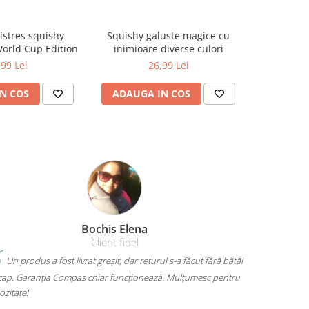
tistres squishy
Squishy galuste magice cu
Jucarie ant
World Cup Edition
inimioare diverse culori
mana 
,99 Lei
26,99 Lei
N COS
ADAUGA IN COS
ADAUG
Elena
Amelia Bran
fidel
 dar returul s-a făcut fără bătăi
Mi-am luat un rucsac Herlitz pentru lice
ncționează. Mulțumesc pentru
mult. Are loc pentru toate cărțile, laptopul î
mă dor umerii când îl car. Plus că arată sup
voiam. A ajuns rapid și fără surprize – 10/10!