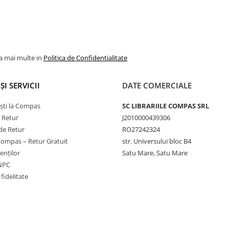
la mai multe in
Politica de Confidentialitate
ȘI SERVICII
DATE COMERCIALE
ști la Compas
SC LIBRARIILE COMPAS SRL
e Retur
J2010000439306
de Retur
RO27242324
Compas – Retur Gratuit
str. Universului bloc B4
ienților
Satu Mare, Satu Mare
ANPC
fidelitate