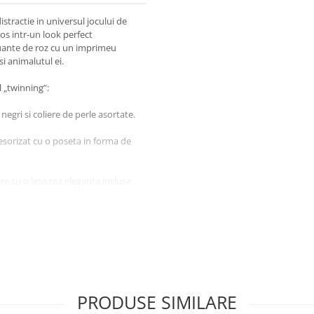
stractie in universul jocului de
os intr-un look perfect
nuante de roz cu un imprimeu
si animalutul ei.
 „twinning”:
negri si coliere de perle asortate.
cesorizat cu o poseta in forma de
re cu o lesa roz eleganta inclusa
 inventeze povesti pline de
piilor cu varsta de peste 3 ani,
PRODUSE SIMILARE