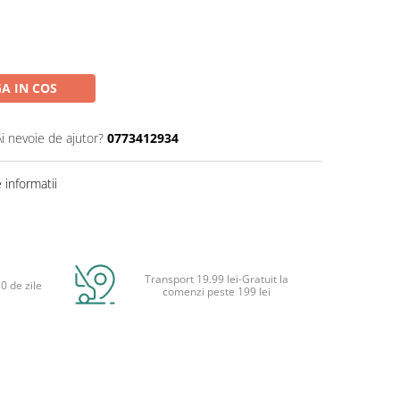
A IN COS
Ai nevoie de ajutor?
0773412934
informatii
Transport 19.99 lei-Gratuit la
0 de zile
comenzi peste 199 lei