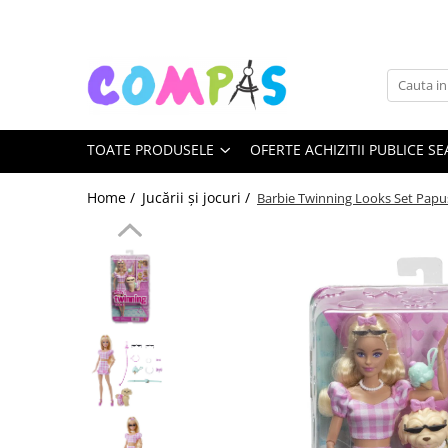
Toate Produsele
Noutăți Librăria Compas
Souvenir România
TOATE PRODUSELE
OFERTE ACHIZITII PUBLICE SE
Rechizite școlare
Instrumente de scris
Home /
Jucării și jocuri /
Barbie Twinning Looks Set Papus
Pixuri
Stilouri școlare
Rollere și finelinere
Markere și textmarkere
Creioane grafice
Creioane mecanice
Creioane colorate
Creioane cerate
Carioci