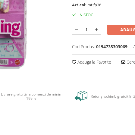
Articol:
mtjfp36
IN STOC
ADAUG
Cod Produs:
0194735303069
Adauga la Favorite
Cere 
Livrare gratuită la comenzi de minim
Retur și schimb gratuit în 3
199 lei