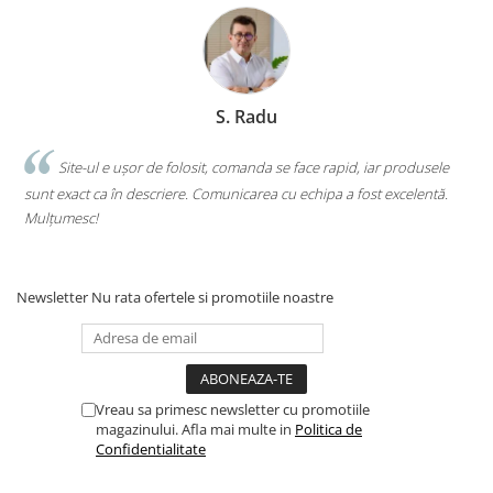
Romane și literatură
Clasici români și universali
Literatură modernă și
contemporană
S. Radu
Thriller și mister
Young adult
.
Site-ul e ușor de folosit, comanda se face rapid, iar produsele
Science-fiction și fantasy
sunt exact ca în descriere. Comunicarea cu echipa a fost excelentă.
s
Ficțiune erotică
Mulțumesc!
c
Ficțiune mitologică și istorică
Romane de dragoste
Newsletter
Nu rata ofertele si promotiile noastre
Poezie și teatru
Romane ilustrate
Dezvoltare personală și non-
ficțiune
Vreau sa primesc newsletter cu promotiile
Psihologie și dezvoltare personală
magazinului. Afla mai multe in
Politica de
Biografii și memorii
Confidentialitate
Parenting și educație