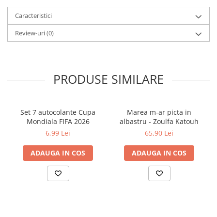
Cărți de colorat
Caracteristici
Cărți ilustrate și interactive
Povești și ficțiune pentru copii
Review-uri
(0)
Enciclopedii și atlase pentru copii
Materiale educaționale
Benzi desenate
PRODUSE SIMILARE
Hobby și activități pentru copii
Educație și carte școlară
Metoda Montessori
Set 7 autocolante Cupa
Marea m-ar picta in
Mondiala FIFA 2026
albastru - Zoulfa Katouh
Culegeri și materiale auxiliare
6,99 Lei
65,90 Lei
Caiete de vacanță
Bibliografie școlară
ADAUGA IN COS
ADAUGA IN COS
Bibliografie didactică
Dicționare și gramatici
Pregătire pentru admitere
Pregătire Evaluare Națională
Pregătire Bacalaureat