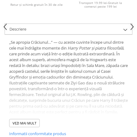
Socotitori și bețisoare pentru
Transport 19.99 lei-Gratuit la
Retur și schimb gratuit în 30 de zile
comenzi peste 199 lei
numărat
Ghiozdane și rucsacuri
Ghiozdane școlare
Descriere
Rucsacuri școlare și casual
Ghiozdane pentru grădinită
„Se apropia Crăciunul…” — cu aceste cuvinte începe unul dintre
cele mai îndrăgite momente din
Harry Potter și piatra filosofală
,
Trollere pentru copii
care prinde acum viață într-o ediție ilustrată extraordinară. În
Penare
acest album superb, atmosfera magică de la Hogwarts este
redată în detaliu: brazi uriași împodobiți în Sala Mare, zăpada care
Penare echipate
acoperă castelul, serile liniștite în salonul comun al Casei
Penare neechipate
Gryffindor și emoția cadourilor din dimineața Crăciunului.
Penare tip etui
Ilustrațiile captivante semnate de Ziyi Gao dau o nouă strălucire
povestirii, transformând-o într-o experiență vizuală
Acuarele și pensule școlare
fermecătoare. Textul original al lui J.K. Rowling, plin de căldură și
Acuarele școlare și Tempera
delicatețe, surprinde bucuria unui Crăciun pe care Harry îl trăiește
pentru prima oară cu adevărat și pe care nu îl va uita niciodată.
Pensule școlare
Acest album ilustrat este perfect pentru a fi răsfoit în familie,
Pahare și palete pictură
pentru a fi citit în serile de iarnă sau pentru a fi oferit cadou
Cărți
oricărui fan Harry Potter, mic sau mare. Este o tradiție de
VEZI MAI MULT
sărbători care promite să încânte generații întregi.
Cărți pentru copii
Informatii conformitate produs