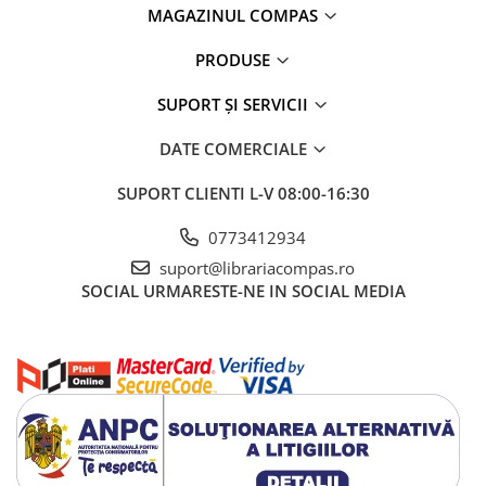
Sănătate și stil de viață
MAGAZINUL COMPAS
Artă și fotografie
PRODUSE
Ghiduri și hărți
Istorie și științe sociale
SUPORT ȘI SERVICII
Afaceri și economie
Religie și spiritualitate
DATE COMERCIALE
Știință și tehnologie
SUPORT CLIENTI
L-V 08:00-16:30
Gastronomie și hobby
Filosofie și eseuri
0773412934
Limbi străine
suport@librariacompas.ro
SOCIAL
URMARESTE-NE IN SOCIAL MEDIA
Dicționare și ghiduri de conversație
Literatură în limbi străine
Gramatică și vocabulare
Papetărie și articole din hârtie
Planificare și agende
Agende datate
Agende nedatate