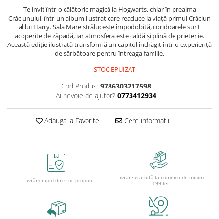
Cutii pentru depozitare
Te invit într-o călătorie magică la Hogwarts, chiar în preajma
Caiete școlare și hârtie
Crăciunului, într-un album ilustrat care readuce la viață primul Crăciun
al lui Harry. Sala Mare strălucește împodobită, coridoarele sunt
Caiete dictando
acoperite de zăpadă, iar atmosfera este caldă și plină de prietenie.
Caiete matematică
Această ediție ilustrată transformă un capitol îndrăgit într-o experiență
de sărbătoare pentru întreaga familie.
Caiete muzică
Caiete geografie și biologie
STOC EPUIZAT
Caiete tip I, II și III
Cod Produs:
9786303217598
Caiete foi veline
Ai nevoie de ajutor?
0773412934
Rezerve pentru caiete
Vocabulare
Adauga la Favorite
Cere informatii
Blocuri de desen școlare
Hârtie pentru lucru manual
Accesorii geometrie și matematică
Rigle și Echere
Livrare gratuită la comenzi de minim
Livrăm rapid din stoc propriu
Raportoare
199 lei
Compasuri
Truse geometrie