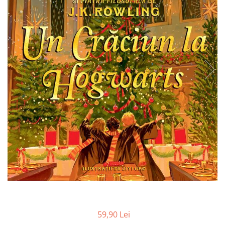
Carioci
Radiere
Ascutițori
Corectoare și lipici
Mine și rezerve
Cretă școlară și creativă
Accesorii școlare
Coperți caiete si cărți
Etichete școlare
Carnete pentru elevi
Lupe și articole educative
Foarfece școlare
Globuri pământești
Cutii sandwich și caserole
Umbrele pentru copii
Termosuri
Pahare și sticle pentru scoală
59,90 Lei