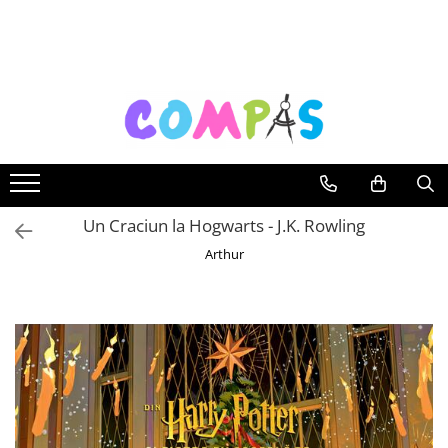
Toate Produsele
Pachete cadou
Noutăți Librăria Compas
Souvenir România
Rechizite școlare
Instrumente de scris
Un Craciun la Hogwarts - J.K. Rowling
Pixuri
Arthur
Stilouri școlare
Rollere și finelinere
Markere și textmarkere
Creioane grafice
Creioane mecanice
Creioane colorate
Creioane cerate