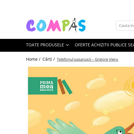
Toate Produsele
Pachete cadou
Noutăți Librăria Compas
TOATE PRODUSELE
OFERTE ACHIZITII PUBLICE SE
Souvenir România
Rechizite școlare
Home /
Cărți /
Telefonul pasaruicii – Grigore Vieru
Instrumente de scris
Pixuri
Stilouri școlare
Rollere și finelinere
Markere și textmarkere
Creioane grafice
Creioane mecanice
Creioane colorate
Creioane cerate