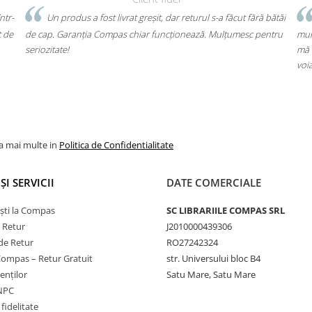
ntr-
Un produs a fost livrat greșit, dar returul s-a făcut fără bătăi
t de
de cap. Garanția Compas chiar funcționează. Mulțumesc pentru
mul
seriozitate!
mă 
voi
la mai multe in
Politica de Confidentialitate
ȘI SERVICII
DATE COMERCIALE
ști la Compas
SC LIBRARIILE COMPAS SRL
e Retur
J2010000439306
de Retur
RO27242324
Compas – Retur Gratuit
str. Universului bloc B4
ienților
Satu Mare, Satu Mare
ANPC
fidelitate