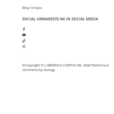
Romane și literatură
Blog Compas
Clasici români și universali
Literatură modernă și
SOCIAL
URMARESTE-NE IN SOCIAL MEDIA
contemporană
Thriller și mister
Young adult
Science-fiction și fantasy
Ficțiune erotică
Ficțiune mitologică și istorică
Romane de dragoste
©Copyright SC LIBRARIILE COMPAS SRL 2026
Platforma E-
Poezie și teatru
commerce by Gomag
Romane ilustrate
Dezvoltare personală și non-
ficțiune
Psihologie și dezvoltare personală
Biografii și memorii
Parenting și educație