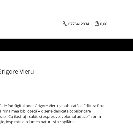
0773412934
0,00
Grigore Vieru
 de îndrăgitul poet Grigore Vieru și publicată la Editura Prut
a Prima mea bibliotecă – o serie dedicată copiilor care
iei. Cu ilustrații calde și expresive, volumul aduce în prim-
ie, inspirate din lumea naturii și a copilăriei.