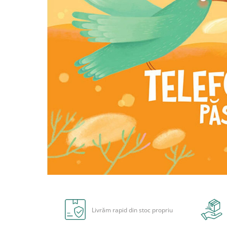
Carioci
Radiere
Ascutițori
Corectoare și lipici
Mine și rezerve
Cretă școlară și creativă
Accesorii școlare
Coperți caiete si cărți
Etichete școlare
Carnete pentru elevi
Lupe și articole educative
Foarfece școlare
Globuri pământești
Cutii sandwich și caserole
Distribuie
Umbrele pentru copii
pe
Termosuri
Facebook
Livrăm rapid din stoc propriu
Pahare și sticle pentru scoală