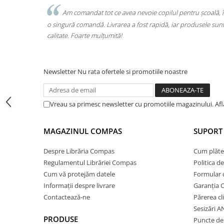
Cărți de colorat
, iar
Am comandat tot ce avea nevoie copilul pentru școală, î
Cărți ilustrate și interactive
 cu echipa a
o singură comandă. Livrarea a fost rapidă, iar produsele sun
Povești și ficțiune pentru copii
calitate. Foarte mulțumită!
Enciclopedii și atlase pentru copii
Materiale educaționale
Newsletter
Nu rata ofertele si promotiile noastre
Benzi desenate
Hobby și activități pentru copii
Educație și carte școlară
Vreau sa primesc newsletter cu promotiile magazinului. Af
Metoda Montessori
Culegeri și materiale auxiliare
MAGAZINUL COMPAS
SUPORT 
Caiete de vacanță
Despre Librăria Compas
Cum plăte
Bibliografie școlară
Regulamentul Librăriei Compas
Politica d
Bibliografie didactică
Cum vă protejăm datele
Formular 
Dicționare și gramatici
Informații despre livrare
Garanția 
Pregătire pentru admitere
Contactează-ne
Părerea cl
Pregătire Evaluare Națională
Sesizări 
Pregătire Bacalaureat
PRODUSE
Puncte de 