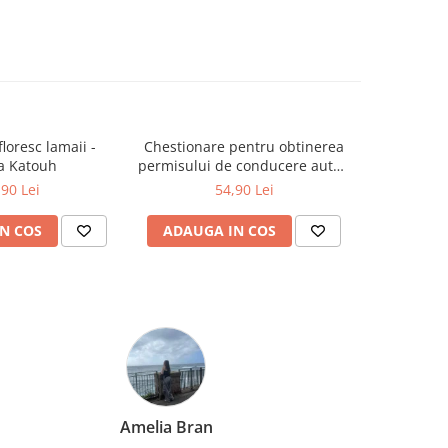
floresc lamaii -
Chestionare pentru obtinerea
Pachet sur
a Katouh
permisului de conducere auto -
Categoria B - 2026
,90 Lei
54,90 Lei
N COS
ADAUGA IN COS
ADAUG
Amelia Bran