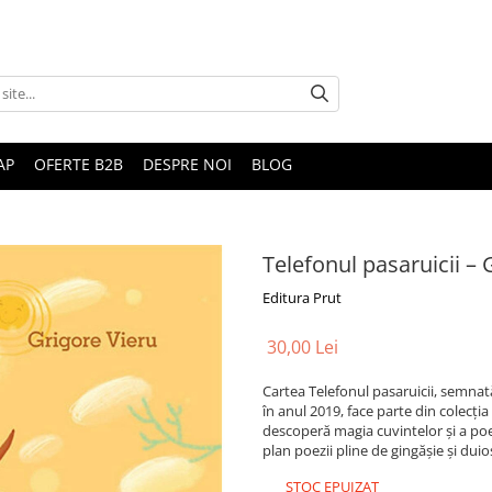
AP
OFERTE B2B
DESPRE NOI
BLOG
Telefonul pasaruicii – 
Editura Prut
30,00 Lei
Cartea Telefonul pasaruicii, semnată
în anul 2019, face parte din colecți
descoperă magia cuvintelor și a poez
plan poezii pline de gingășie și duioș
STOC EPUIZAT