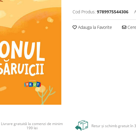
Cod Produs:
9789975544306
Adauga la Favorite
Cere 
Livrare gratuită la comenzi de minim
Retur și schimb gratuit în 3
199 lei