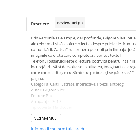
Cutii pentru depozitare
Caiete școlare și hârtie
Caiete dictando
Review-uri
(0)
Descriere
Caiete matematică
Caiete muzică
Prin versurile sale simple, dar profunde, Grigore Vieru reu
Caiete geografie și biologie
ale celor mici și să le ofere o lecție despre prietenie, frumu
Caiete tip I, II și III
comunicării. Cartea îi va fermeca pe copii prin limbajul jucă
imaginile colorate care completează perfect textul.
Caiete foi veline
Telefonul pasaruicii este o lectură potrivită pentru întâlniri 
Rezerve pentru caiete
încurajând-i să-și dezvolte sensibilitatea, imaginația și dr
carte care se citește cu zâmbetul pe buze și se păstrează î
Vocabulare
pagină.
Blocuri de desen școlare
Categoria: Carti ilustrate, interactive; Poezii, antologii
Hârtie pentru lucru manual
Autor: Grigore Vieru
Editura: Prut
Accesorii geometrie și matematică
An apariție: 2019
Rigle și Echere
Tip copertă: Hardcover
Număr: 28
Raportoare
Colecție: Prima mea bibliotecă
VEZI MAI MULT
Compasuri
Limba: Română
Informatii conformitate produs
Truse geometrie
Vârstă recomandată: 4-6 ani