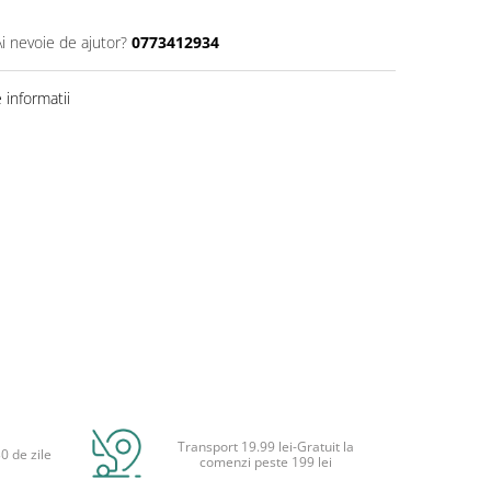
Ai nevoie de ajutor?
0773412934
informatii
Transport 19.99 lei-Gratuit la
0 de zile
comenzi peste 199 lei