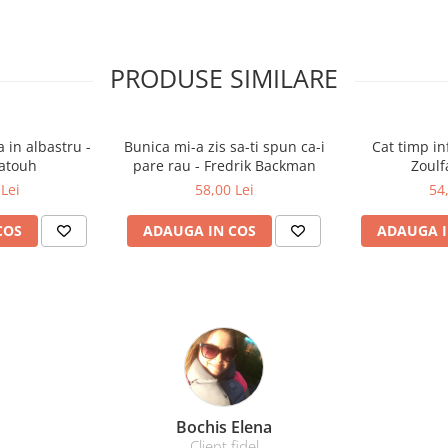
PRODUSE SIMILARE
 in albastru -
Bunica mi-a zis sa-ti spun ca-i
Cat timp in
Katouh
pare rau - Fredrik Backman
Zoulf
Lei
58,00 Lei
54
COS
ADAUGA IN COS
ADAUGA I
Bochis Elena
Client fidel