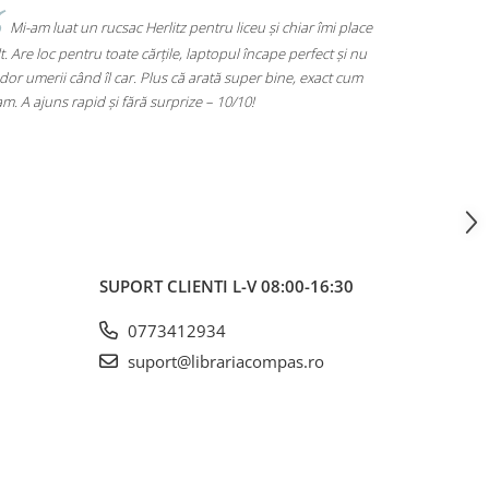
Mi-am luat un rucsac Herlitz pentru liceu și chiar îmi place
t. Are loc pentru toate cărțile, laptopul încape perfect și nu
dor umerii când îl car. Plus că arată super bine, exact cum
am. A ajuns rapid și fără surprize – 10/10!
SUPORT CLIENTI
L-V 08:00-16:30
0773412934
suport@librariacompas.ro