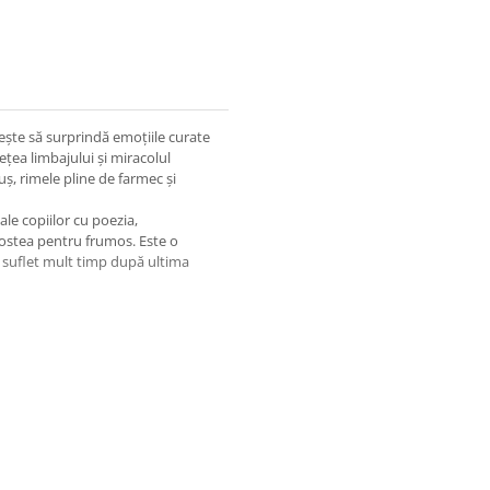
șește să surprindă emoțiile curate
sețea limbajului și miracolul
uș, rimele pline de farmec și
ale copiilor cu poezia,
agostea pentru frumos. Este o
n suflet mult timp după ultima