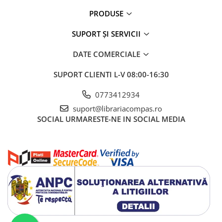
Artă și fotografie
PRODUSE
Ghiduri și hărți
Istorie și științe sociale
SUPORT ȘI SERVICII
Afaceri și economie
DATE COMERCIALE
Religie și spiritualitate
Știință și tehnologie
SUPORT CLIENTI
L-V 08:00-16:30
Gastronomie și hobby
Filosofie și eseuri
0773412934
Limbi străine
suport@librariacompas.ro
SOCIAL
URMARESTE-NE IN SOCIAL MEDIA
Dicționare și ghiduri de conversație
Literatură în limbi străine
Gramatică și vocabulare
Papetărie și articole din hârtie
Planificare și agende
Agende datate
Agende nedatate
Agende pentru copii