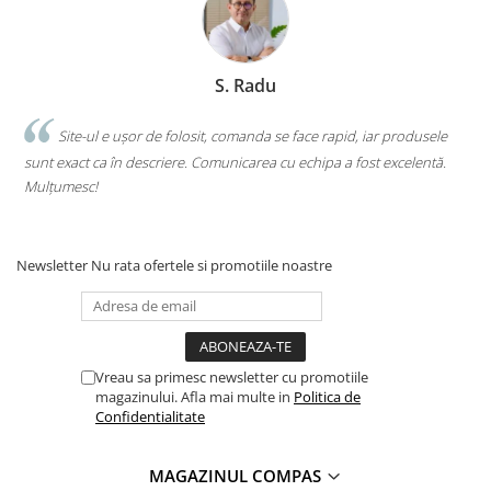
Clasici români și universali
Literatură modernă și
contemporană
S. Radu
Thriller și mister
Young adult
.
Site-ul e ușor de folosit, comanda se face rapid, iar produsele
Science-fiction și fantasy
sunt exact ca în descriere. Comunicarea cu echipa a fost excelentă.
s
Ficțiune erotică
Mulțumesc!
c
Ficțiune mitologică și istorică
Romane de dragoste
Newsletter
Nu rata ofertele si promotiile noastre
Poezie și teatru
Romane ilustrate
Dezvoltare personală și non-
ficțiune
Vreau sa primesc newsletter cu promotiile
Psihologie și dezvoltare personală
magazinului. Afla mai multe in
Politica de
Biografii și memorii
Confidentialitate
Parenting și educație
Sănătate și stil de viață
MAGAZINUL COMPAS