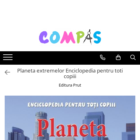
Toate Produsele
Noutăți Librăria Compas
Souvenir România
Rechizite școlare
Instrumente de scris
Pixuri
Planeta extremelor Enciclopedia pentru toti
copiii
Stilouri școlare
Rollere și finelinere
Editura Prut
Markere și textmarkere
Creioane grafice
Creioane mecanice
Creioane colorate
Creioane cerate
Carioci