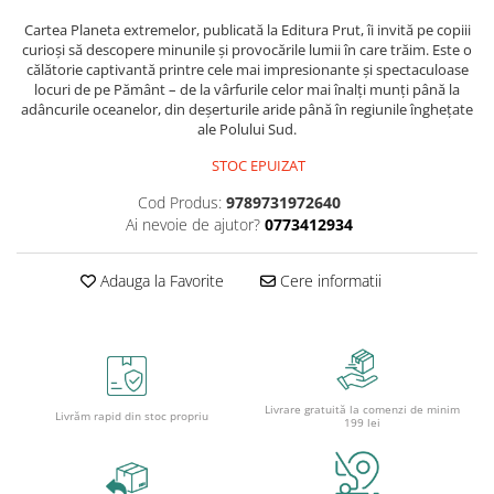
Caiete școlare și hârtie
Cartea Planeta extremelor, publicată la Editura Prut, îi invită pe copiii
Caiete dictando
curioși să descopere minunile și provocările lumii în care trăim. Este o
Caiete matematică
călătorie captivantă printre cele mai impresionante și spectaculoase
locuri de pe Pământ – de la vârfurile celor mai înalți munți până la
Caiete muzică
adâncurile oceanelor, din deșerturile aride până în regiunile înghețate
Caiete geografie și biologie
ale Polului Sud.
Caiete tip I, II și III
STOC EPUIZAT
Caiete foi veline
Cod Produs:
9789731972640
Rezerve pentru caiete
Ai nevoie de ajutor?
0773412934
Vocabulare
Blocuri de desen școlare
Adauga la Favorite
Cere informatii
Hârtie pentru lucru manual
Accesorii geometrie și matematică
Rigle și Echere
Raportoare
Livrare gratuită la comenzi de minim
Compasuri
Livrăm rapid din stoc propriu
199 lei
Truse geometrie
Socotitori și bețisoare pentru
numărat