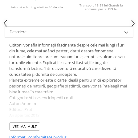
Transport 19.99 lei-Gratuit la
Ghiozdane și rucsacuri
Retur și schimb gratuit în 30 de zile
comenzi peste 199 lei
Ghiozdane școlare
Rucsacuri școlare și casual
Descriere
Ghiozdane pentru grădinită
Trollere pentru copii
Cititorii vor afla informații fascinante despre cele mai lungi râuri
Penare
din lume, cele mai adânci peșteri, dar și despre fenomene
naturale uimitoare precum tsunamiurile, erupțiile vulcanice sau
Penare echipate
furtunile violente. Explicațiile clare și ilustrațiile bogate
Penare neechipate
transformă lectura într-o aventură educativă care dezvoltă
curiozitatea și dorința de cunoaștere.
Penare tip etui
Planeta extremelor este o carte ideală pentru micii exploratori
Acuarele și pensule școlare
pasionați de natură, geografie și știință, care vor să înțeleagă mai
bine lumea în care trăim.
Acuarele școlare și Tempera
Categoria: Atlase, enciclopedii copii
Pensule școlare
Autor: Anonim
Pahare și palete pictură
Editura: Prut
An apariție: 2013
Cărți
Tip copertă: Cartonată
Cărți pentru copii
Număr pagini: 48
VEZI MAI MULT
Format: 280 x 215 mm
Cărți de colorat
Informatii conformitate produs