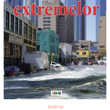
Radiere
Ascutițori
Corectoare și lipici
Mine și rezerve
Cretă școlară și creativă
Accesorii școlare
Coperți caiete si cărți
Etichete școlare
Carnete pentru elevi
Lupe și articole educative
Foarfece școlare
Globuri pământești
Cutii sandwich și caserole
Umbrele pentru copii
Termosuri
Pahare și sticle pentru scoală
Cutii pentru depozitare
20,00 Lei