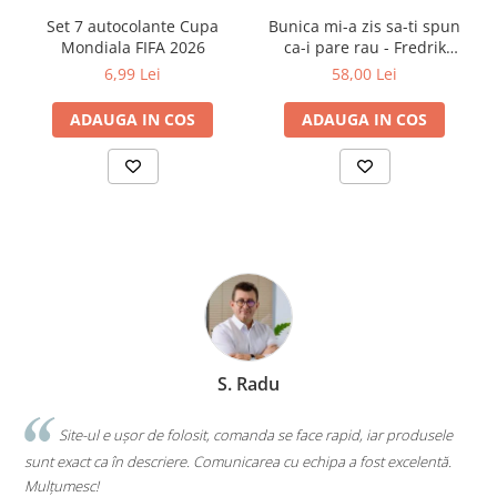
dorința de a trăi dincolo de limitele impuse de ceilalți.
Set 7 autocolante Cupa
Bunica mi-a zis sa-ti spun
Mondiala FIFA 2026
ca-i pare rau - Fredrik
Backman
6,99 Lei
58,00 Lei
ADAUGA IN COS
ADAUGA IN COS
S. Radu
.
Site-ul e ușor de folosit, comanda se face rapid, iar produsele
sunt exact ca în descriere. Comunicarea cu echipa a fost excelentă.
s
Mulțumesc!
c