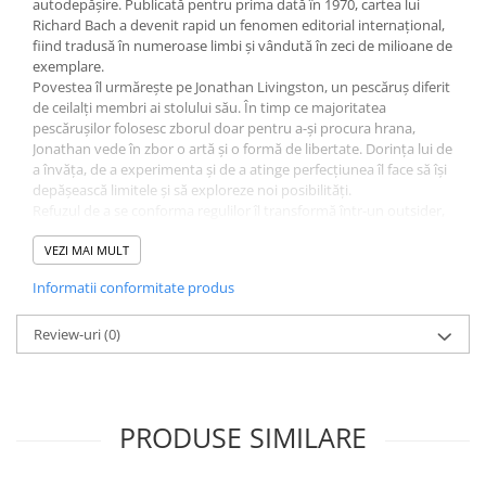
autodepășire. Publicată pentru prima dată în 1970, cartea lui
Richard Bach a devenit rapid un fenomen editorial internațional,
fiind tradusă în numeroase limbi și vândută în zeci de milioane de
exemplare.
Povestea îl urmărește pe Jonathan Livingston, un pescăruș diferit
de ceilalți membri ai stolului său. În timp ce majoritatea
pescărușilor folosesc zborul doar pentru a-și procura hrana,
Jonathan vede în zbor o artă și o formă de libertate. Dorința lui de
a învăța, de a experimenta și de a atinge perfecțiunea îl face să își
depășească limitele și să exploreze noi posibilități.
Refuzul de a se conforma regulilor îl transformă într-un outsider,
însă pasiunea pentru zbor și dorința de a descoperi sensul
adevărat al existenței îl conduc pe Jonathan către o experiență
VEZI MAI MULT
spirituală profundă. Pe parcursul călătoriei sale, el învață că
Informatii conformitate produs
adevărata libertate vine din depășirea fricii, din cunoaștere și din
împărtășirea experienței cu cei care caută același ideal.
Această ediție completă include și un capitol final inedit,
Review-uri
(0)
descoperit de autor în 2013 printre manuscrisele sale mai vechi.
Capitolul aduce o reflecție profundă asupra modului în care
învățăturile spirituale pot fi transformate, în timp, în ritualuri
lipsite de sens, atunci când libertatea căutării este înlocuită de
PRODUSE SIMILARE
dogmă și certitudini rigide.
Prin simbolismul său simplu și puternic, Pescărușul Jonathan
Livingston rămâne o poveste universală despre libertate, curaj și