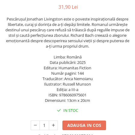
ficțiune
Avioane de jucărie
31,90 Lei
Caiete geografie și biologie
Mine și rezerve
Utilaje de jucărie
Psihologie și dezvoltare personală
Caiete tip I, II și III
Creioane grafit și ascuțitori
Masinuțe cu telecomandă
Pescărușul Jonathan Livingston este o poveste inspirațională despre
Biografii și memorii
Caiete foi veline
Corectoare și radiere
libertate, curaj și dorința de a-ți depăși limitele. Romanul urmărește
Jucării de pluș
Parenting și educație
destinul unui pescăruș care refuză să trăiască după regulile impuse de
Rezerve pentru caiete
Instrumente de scris premium
stol și caută perfecțiunea zborului. Richard Bach creează o alegorie
Sănătate și stil de viață
Jucării și articole pentru bebeluși
Vocabulare
Pixuri premium
emoționantă despre descoperirea sensului vieții și despre puterea de
Artă și fotografie
Jucării pentru bebeluși
Blocuri de desen școlare
a-ți urma propriul drum.
Stilouri premium
Ghiduri și hărți
Camera Bebe
Hârtie pentru lucru manual
Seturi de scris premium
Limba: Română
Istorie și științe sociale
Figurine
Accesorii geometrie și matematică
Data publicării: 2025
Afaceri și economie
Editura: Humanitas Fiction
Jucării pentru apă și baie
Rigle și Echere
Număr pagini: 144
Religie și spiritualitate
Raportoare
Traducător: Anca Nemoianu
Jucării din lemn
Știință și tehnologie
Ilustrator: Russell Munson
Compasuri
Outdoor
Ediția: a III-a
Gastronomie și hobby
Truse geometrie
ISBN: 9786060975601
Filosofie și eseuri
Roboți
Dimensiuni: 13cm x 20cm
Socotitori și bețisoare pentru
Limbi străine
numărat
IN STOC
Dicționare și ghiduri de conversație
Ghiozdane și rucsacuri
Literatură în limbi străine
ADAUGA IN COS
Ghiozdane școlare
Gramatică și vocabulare
Rucsacuri școlare și casual