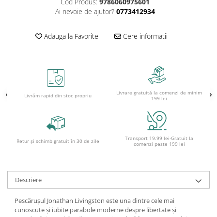
Cod Produs:
9786060975601
Ghiozdane pentru grădinită
Ai nevoie de ajutor?
0773412934
Trollere pentru copii
Penare
Adauga la Favorite
Cere informatii
Penare echipate
Penare neechipate
Penare tip etui
Acuarele și pensule școlare
Livrare gratuită la comenzi de minim
Livrăm rapid din stoc propriu
199 lei
Acuarele școlare și Tempera
Pensule școlare
Pahare și palete pictură
Transport 19.99 lei-Gratuit la
Retur și schimb gratuit în 30 de zile
comenzi peste 199 lei
Descriere
Pescărușul Jonathan Livingston este una dintre cele mai
cunoscute și iubite parabole moderne despre libertate și