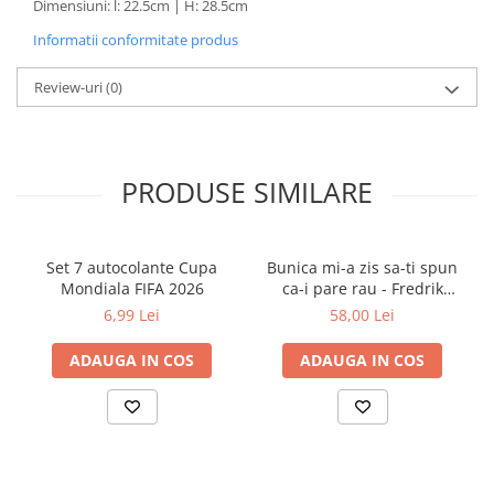
Dimensiuni: l: 22.5cm | H: 28.5cm
Cărți ilustrate și interactive
Informatii conformitate produs
Povești și ficțiune pentru copii
Enciclopedii și atlase pentru copii
Review-uri
(0)
Materiale educaționale
Benzi desenate
Hobby și activități pentru copii
PRODUSE SIMILARE
Educație și carte școlară
Metoda Montessori
Culegeri și materiale auxiliare
Set 7 autocolante Cupa
Bunica mi-a zis sa-ti spun
Caiete de vacanță
Mondiala FIFA 2026
ca-i pare rau - Fredrik
Bibliografie școlară
Backman
6,99 Lei
58,00 Lei
Bibliografie didactică
ADAUGA IN COS
ADAUGA IN COS
Dicționare și gramatici
Pregătire pentru admitere
Pregătire Evaluare Națională
Pregătire Bacalaureat
Romane și literatură