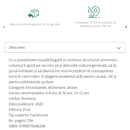
Ghiozdane și rucsacuri
Ghiozdane școlare
Transport 19.99 lei-Gratuit la
Rucsacuri școlare și casual
Retur și schimb gratuit în 30 de zile
comenzi peste 199 lei
Ghiozdane pentru grădinită
Trollere pentru copii
Penare
Descriere
Penare echipate
Cu o prezentare vizuală bogată și conținut structurat armonios,
Penare neechipate
volumul îi ajută pe cei mici să-și dezvolte cultura generală, să își
Penare tip etui
pună întrebări și să devină tot mai încrezători în cunoașterea
lumii în care trăim. O alegere excelentă atât pentru acasă, cât și
Acuarele și pensule școlare
pentru bibliotecile școlare.
Acuarele școlare și Tempera
Categorii: Enciclopedii, dictionare, atlase
Varsta recomandata: 6-8 ani, 8-10 ani, 10-12 ani
Pensule școlare
Limba: Romana
Pahare și palete pictură
Data publicarii: 2022
Editura: Prut
Cărți
Tip coperta: Hardcover
Cărți pentru copii
Nr. pagini: 256
ISBN: 9789975546249
Cărți de colorat