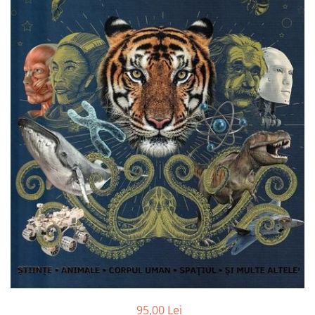
Radiere
Ascutițori
Corectoare și lipici
Mine și rezerve
Cretă școlară și creativă
Accesorii școlare
Coperți caiete si cărți
Etichete școlare
Carnete pentru elevi
Lupe și articole educative
Foarfece școlare
Globuri pământești
Cutii sandwich și caserole
Umbrele pentru copii
Termosuri
Pahare și sticle pentru scoală
Cutii pentru depozitare
95,00 Lei