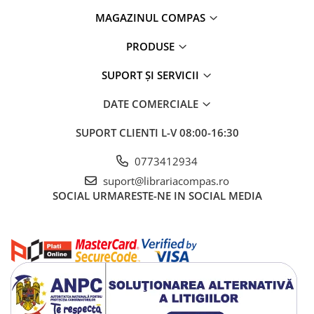
Artă și fotografie
MAGAZINUL COMPAS
Ghiduri și hărți
Istorie și științe sociale
PRODUSE
Afaceri și economie
SUPORT ȘI SERVICII
Religie și spiritualitate
Știință și tehnologie
DATE COMERCIALE
Gastronomie și hobby
Filosofie și eseuri
SUPORT CLIENTI
L-V 08:00-16:30
Limbi străine
0773412934
Dicționare și ghiduri de conversație
suport@librariacompas.ro
Literatură în limbi străine
SOCIAL
URMARESTE-NE IN SOCIAL MEDIA
Gramatică și vocabulare
Papetărie și articole din hârtie
Planificare și agende
Agende datate
Agende nedatate
Agende pentru copii