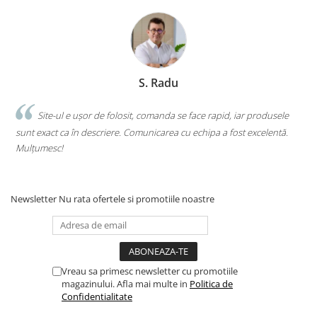
Clasici români și universali
Literatură modernă și
contemporană
Thriller și mister
Young adult
S. Radu
Science-fiction și fantasy
.
Site-ul e ușor de folosit, comanda se face rapid, iar produsele
Ficțiune erotică
sunt exact ca în descriere. Comunicarea cu echipa a fost excelentă.
s
Ficțiune mitologică și istorică
Mulțumesc!
c
Romane de dragoste
Poezie și teatru
Romane ilustrate
Newsletter
Nu rata ofertele si promotiile noastre
Dezvoltare personală și non-
ficțiune
Psihologie și dezvoltare personală
Biografii și memorii
Vreau sa primesc newsletter cu promotiile
Parenting și educație
magazinului. Afla mai multe in
Politica de
Confidentialitate
Sănătate și stil de viață