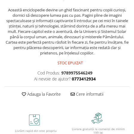
Caiete școlare și hârtie
Caiete dictando
Această enciclopedie devine un ghid fascinant pentru copiii curioși,
dornici să descopere lumea pas cu pas. Pagini pline de imagini
Caiete matematică
spectaculoase și informații captivante îi introduc pe cei mici în tainele
Caiete muzică
științei, naturii și tehnologiei, stârnind dorința de a afla mereu mai
mult. Fiecare capitol este o aventură, de la Univers și Sistemul Solar
Caiete geografie și biologie
până la corpul uman, animale, dinozauri și misterele Pământului.
Caiete tip I, II și III
Cartea este perfectă pentru răsfoit în fiecare zi, fie pentru învățare, fie
pentru plăcerea descoperirii, iar informația este redată clar și
Caiete foi veline
prietenos, pe înțelesul copiilor.
Rezerve pentru caiete
STOC EPUIZAT
Vocabulare
Blocuri de desen școlare
Cod Produs:
9789975546249
Ai nevoie de ajutor?
0773412934
Hârtie pentru lucru manual
Accesorii geometrie și matematică
Adauga la Favorite
Cere informatii
Rigle și Echere
Raportoare
Compasuri
Truse geometrie
Socotitori și bețisoare pentru
Livrare gratuită la comenzi de minim
Livrăm rapid din stoc propriu
199 lei
numărat