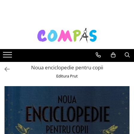
Toate Produsele
Noutăți Librăria Compas
Souvenir România
Rechizite școlare
Instrumente de scris
Pixuri
Noua enciclopedie pentru copii
Stilouri școlare
Editura Prut
Rollere și finelinere
Markere și textmarkere
Creioane grafice
Creioane mecanice
Creioane colorate
Creioane cerate
Carioci