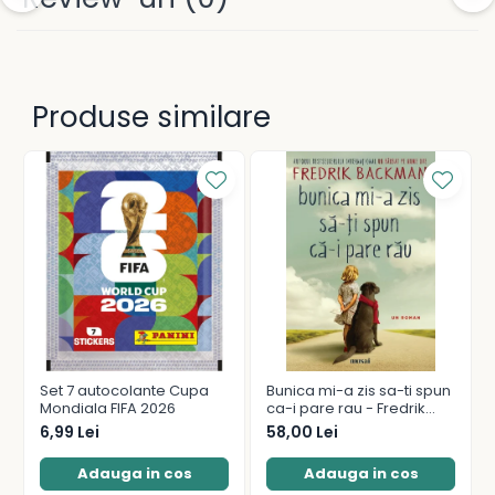
Produse similare
Set 7 autocolante Cupa
Bunica mi-a zis sa-ti spun
Mondiala FIFA 2026
ca-i pare rau - Fredrik
Backman
6,99 Lei
58,00 Lei
Adauga in cos
Adauga in cos