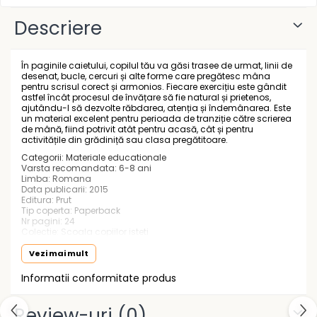
Gramatică și vocabulare
Rucsacuri școlare și casual
Descriere
Ghiozdane pentru grădinită
Trollere pentru copii
Penare
În paginile caietului, copilul tău va găsi trasee de urmat, linii de
desenat, bucle, cercuri și alte forme care pregătesc mâna
Penare echipate
pentru scrisul corect și armonios. Fiecare exercițiu este gândit
astfel încât procesul de învățare să fie natural și prietenos,
Penare neechipate
ajutându-l să dezvolte răbdarea, atenția și îndemânarea. Este
un material excelent pentru perioada de tranziție către scrierea
Penare tip etui
de mână, fiind potrivit atât pentru acasă, cât și pentru
activitățile din grădiniță sau clasa pregătitoare.
Acuarele și pensule școlare
Categorii: Materiale educationale
Acuarele școlare și Tempera
Varsta recomandata: 6-8 ani
Limba: Romana
Pensule școlare
Data publicarii: 2015
Editura: Prut
Pahare și palete pictură
Tip coperta: Paperback
Nr pagini: 24
Colectie: Scoala copiilor isteti
ISBN: 9789731972879
Dimensiuni: 30 × 21 cm
Vezi mai mult
Informatii conformitate produs
Review-uri
(0)