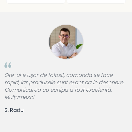
a
Site-ul e ușor de folosit, comanda se face
A
rapid, iar produsele sunt exact ca în descriere.
p
Comunicarea cu echipa a fost excelentă.
L
Mulțumesc!
c
S. Radu
M