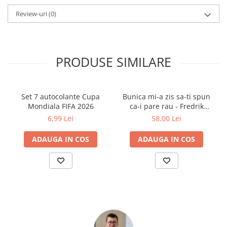
Colecție: Colorez și mă distrez
ISBN: 9789975546829
Review-uri
(0)
Dimensiuni: 19.5 × 26.5 cm
PRODUSE SIMILARE
Set 7 autocolante Cupa
Bunica mi-a zis sa-ti spun
Mondiala FIFA 2026
ca-i pare rau - Fredrik
Backman
6,99 Lei
58,00 Lei
ADAUGA IN COS
ADAUGA IN COS