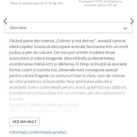
Transport 19.99 lei-Gratuit la
Retur și schimb gratuit în 30 de zile
comenzi peste 199 lei
Ghiozdane pentru grădinită
Trollere pentru copii
Penare
Descriere
Penare echipate
Penare neechipate
Făcând parte din colecția „Colorez și mă distrez”, această carte le
oferă copiilor ocazia să descopere animale fascinante într-un mod
Penare tip etui
jucăuș și plin de culoare. Cei mici pot urmări modelul de pe
Acuarele și pensule școlare
autocolant și colora imaginile, dezvoltându-și dexteritatea,
coordonarea mână-ochi și răbdarea, în timp ce învață să asocieze
Acuarele școlare și Tempera
forme, culori și cuvinte noi. Desenele sunt concepute special
Pensule școlare
pentru vârste fragede, cu contururi mari și clare, ușor de colorat,
Pahare și palete pictură
iar stilul prietenos al ilustrațiilor face activitatea plăcută și
accesibilă. Este o carte ideală pentru acasă, grădiniță sau călătorii,
transformând timpul liber într-un moment plin de creativitate și
bucurie.
Categorie: Cărți de colorat pentru copii
Vârstă recomandată: 2–4 ani, 4–6 ani
Limba: Română
Data publicării: 2022
VEZI MAI MULT
Editura: Prut
Informatii conformitate produs
Tip copertă: Paperback