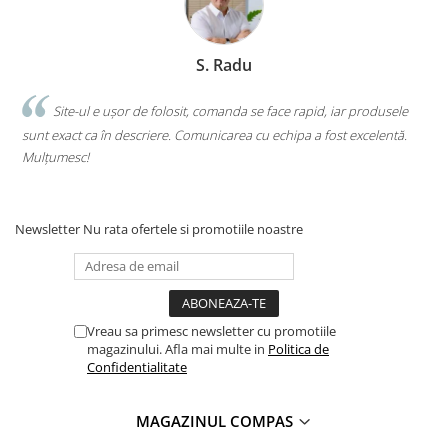
S. Radu
.
Site-ul e ușor de folosit, comanda se face rapid, iar produsele
sunt exact ca în descriere. Comunicarea cu echipa a fost excelentă.
s
Mulțumesc!
c
Newsletter
Nu rata ofertele si promotiile noastre
Vreau sa primesc newsletter cu promotiile
magazinului. Afla mai multe in
Politica de
Confidentialitate
MAGAZINUL COMPAS