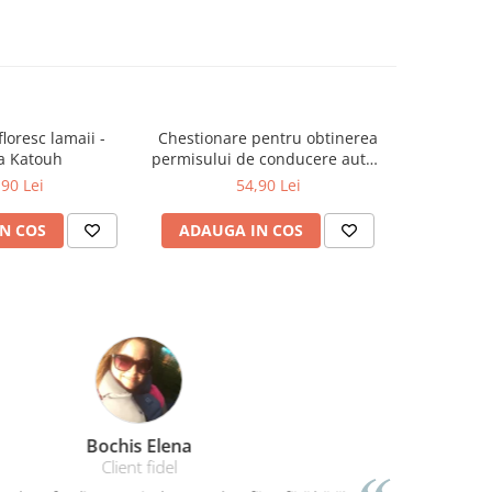
floresc lamaii -
Chestionare pentru obtinerea
Pachet sur
a Katouh
permisului de conducere auto -
Categoria B - 2026
,90 Lei
54,90 Lei
N COS
ADAUGA IN COS
ADAUG
Amelia Bran