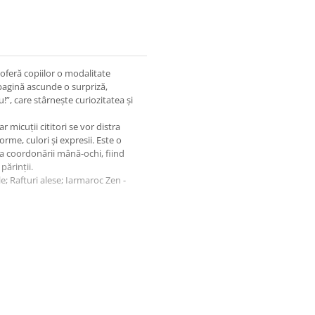
e oferă copiilor o modalitate
pagină ascunde o surpriză,
!”, care stârnește curiozitatea și
 micuții cititori se vor distra
rme, culori și expresii. Este o
 a coordonării mână-ochi, fiind
ărinții.
le; Rafturi alese; Iarmaroc Zen -