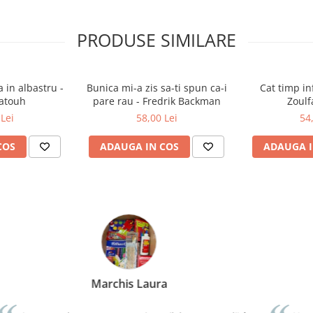
PRODUSE SIMILARE
 in albastru -
Bunica mi-a zis sa-ti spun ca-i
Cat timp in
Katouh
pare rau - Fredrik Backman
Zoulf
Lei
58,00 Lei
54
COS
ADAUGA IN COS
ADAUGA I
Bochis Elena
Client fidel