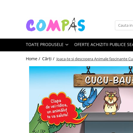
Toate Produsele
Pachete cadou
Noutăți Librăria Compas
TOATE PRODUSELE
OFERTE ACHIZITII PUBLICE SE
Souvenir România
Rechizite școlare
Home /
Cărți /
Joaca-te si descopera Animale fascinante C
Instrumente de scris
Pixuri
Stilouri școlare
Rollere și finelinere
Markere și textmarkere
Creioane grafice
Creioane mecanice
Creioane colorate
Creioane cerate