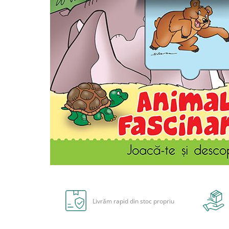
Carioci
Radiere
Ascutițori
Corectoare și lipici
Mine și rezerve
Cretă școlară și creativă
Accesorii școlare
Coperți caiete si cărți
Etichete școlare
Carnete pentru elevi
Lupe și articole educative
Foarfece școlare
Globuri pământești
Distribuie
Cutii sandwich și caserole
pe
Umbrele pentru copii
Facebook
Livrăm rapid din stoc propriu
Termosuri
Pahare și sticle pentru scoală