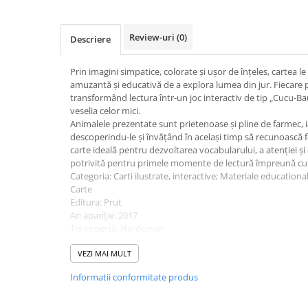
Cutii pentru depozitare
Caiete școlare și hârtie
Review-uri
(0)
Descriere
Caiete dictando
Caiete matematică
Prin imagini simpatice, colorate și ușor de înțeles, cartea l
Caiete muzică
amuzantă și educativă de a explora lumea din jur. Fiecare 
Caiete geografie și biologie
transformând lectura într-un joc interactiv de tip „Cucu-Bau
veselia celor mici.
Caiete tip I, II și III
Animalele prezentate sunt prietenoase și pline de farmec, iar
Caiete foi veline
descoperindu-le și învățând în același timp să recunoască fo
Rezerve pentru caiete
carte ideală pentru dezvoltarea vocabularului, a atenției și
potrivită pentru primele momente de lectură împreună cu p
Vocabulare
Categoria: Carti ilustrate, interactive; Materiale educationa
Blocuri de desen școlare
Carte
Hârtie pentru lucru manual
Editura: Prut
An apariție: 2017
Accesorii geometrie și matematică
Tip copertă: Hardcover
Rigle și Echere
Număr pagini: 10
Colecție: Joacă-te și descoperă!
VEZI MAI MULT
Raportoare
Limba: Română
Compasuri
Informatii conformitate produs
Vârstă recomandată: 0-2 ani
Truse geometrie
ISBN: 9789975542852
Dimensiuni: l: 14cm | h: 14cm