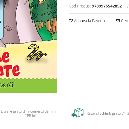
Cod Produs:
9789975542852
Adauga la Favorite
Cere 
Livrare gratuită la comenzi de minim
Retur și schimb gratuit în 3
199 lei