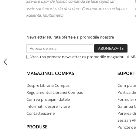
, iar
Am comandat tot ce avea nevoie copilul pentru școală, î
Cărți de colorat
 cu echipa a
o singură comandă. Livrarea a fost rapidă, iar produsele sun
Cărți ilustrate și interactive
calitate. Foarte mulțumită!
Povești și ficțiune pentru copii
Enciclopedii și atlase pentru copii
Materiale educaționale
Newsletter
Nu rata ofertele si promotiile noastre
Benzi desenate
Hobby și activități pentru copii
Vreau sa primesc newsletter cu promotiile magazinului. Af
Educație și carte școlară
Metoda Montessori
MAGAZINUL COMPAS
SUPORT 
Culegeri și materiale auxiliare
Caiete de vacanță
Despre Librăria Compas
Cum plăte
Regulamentul Librăriei Compas
Politica d
Bibliografie școlară
Cum vă protejăm datele
Formular 
Bibliografie didactică
Informații despre livrare
Garanția 
Dicționare și gramatici
Contactează-ne
Părerea cl
Pregătire pentru admitere
Sesizări 
Pregătire Evaluare Națională
PRODUSE
Puncte de 
Pregătire Bacalaureat