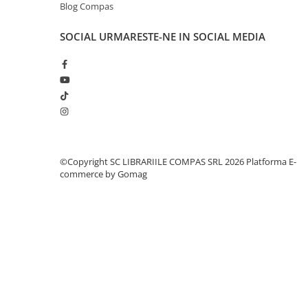
Blog Compas
Romane și literatură
Clasici români și universali
SOCIAL
URMARESTE-NE IN SOCIAL MEDIA
Literatură modernă și
contemporană
Thriller și mister
Young adult
Science-fiction și fantasy
Ficțiune erotică
Ficțiune mitologică și istorică
©Copyright SC LIBRARIILE COMPAS SRL 2026
Platforma E-
Romane de dragoste
commerce by Gomag
Poezie și teatru
Romane ilustrate
Dezvoltare personală și non-
ficțiune
Psihologie și dezvoltare personală
Biografii și memorii
Parenting și educație