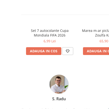
Socotitori și bețisoare pentru
numărat
Ghiozdane și rucsacuri
Ghiozdane școlare
Rucsacuri școlare și casual
Set 7 autocolante Cupa
Marea m-ar picta
Ghiozdane pentru grădinită
Mondiala FIFA 2026
Zoulfa 
Trollere pentru copii
6,99 Lei
65,90 
Penare
ADAUGA IN COS
ADAUGA IN 
Penare echipate
Penare neechipate
Penare tip etui
Acuarele și pensule școlare
Acuarele școlare și Tempera
Pensule școlare
Pahare și palete pictură
Cărți
Marchis Laura
Cărți pentru copii