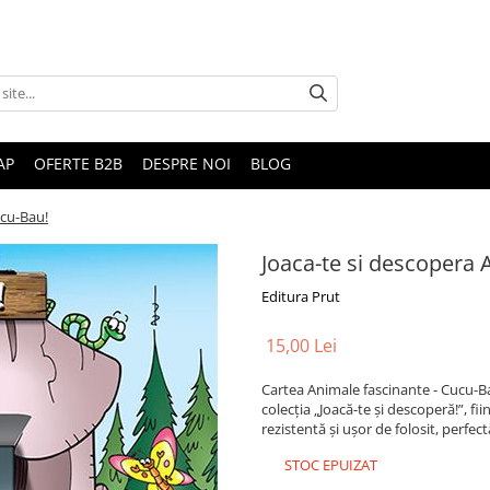
AP
OFERTE B2B
DESPRE NOI
BLOG
ucu-Bau!
Joaca-te si descopera
Editura Prut
15,00 Lei
Cartea Animale fascinante - Cucu-Bau
colecția „Joacă-te și descoperă!”, fii
rezistentă și ușor de folosit, perfe
STOC EPUIZAT