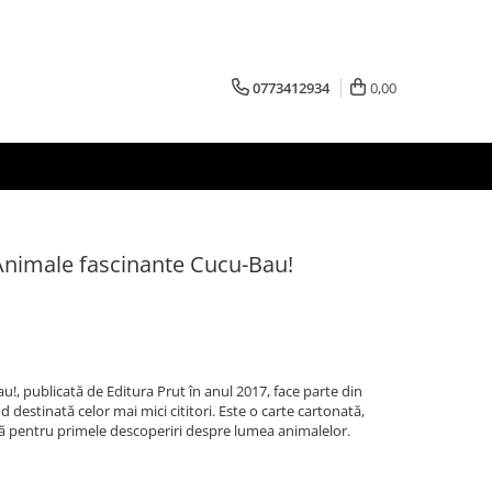
0773412934
0,00
 Animale fascinante Cucu-Bau!
!, publicată de Editura Prut în anul 2017, face parte din
nd destinată celor mai mici cititori. Este o carte cartonată,
ctă pentru primele descoperiri despre lumea animalelor.