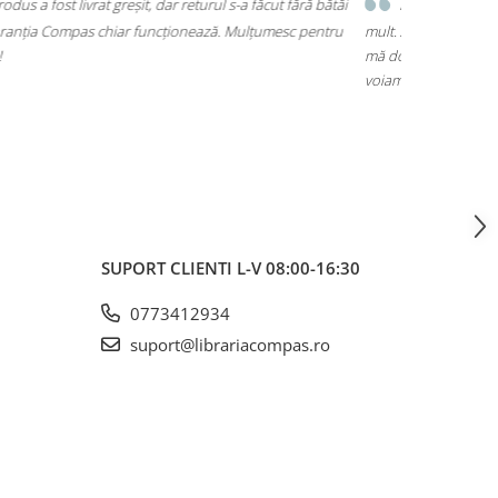
Mi-am luat un rucsac Herlitz pentru liceu și chiar îmi place
t. Are loc pentru toate cărțile, laptopul încape perfect și nu
dor umerii când îl car. Plus că arată super bine, exact cum
am. A ajuns rapid și fără surprize – 10/10!
SUPORT CLIENTI
L-V 08:00-16:30
0773412934
suport@librariacompas.ro