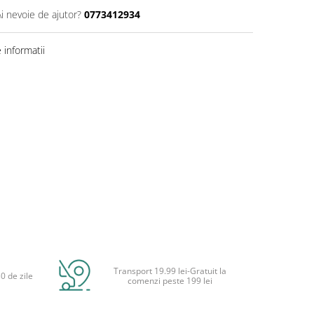
Ai nevoie de ajutor?
0773412934
informatii
Transport 19.99 lei-Gratuit la
0 de zile
comenzi peste 199 lei