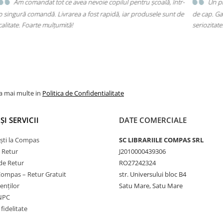
ntr-
Un produs a fost livrat greșit, dar returul s-a făcut fără bătăi
t de
de cap. Garanția Compas chiar funcționează. Mulțumesc pentru
mul
seriozitate!
mă 
voi
la mai multe in
Politica de Confidentialitate
ȘI SERVICII
DATE COMERCIALE
ști la Compas
SC LIBRARIILE COMPAS SRL
e Retur
J2010000439306
de Retur
RO27242324
Compas – Retur Gratuit
str. Universului bloc B4
ienților
Satu Mare, Satu Mare
ANPC
fidelitate