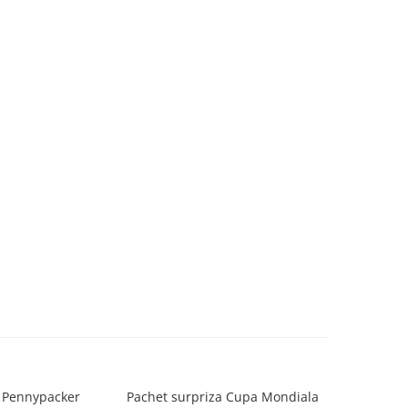
a Pennypacker
Pachet surpriza Cupa Mondiala
Cat timp