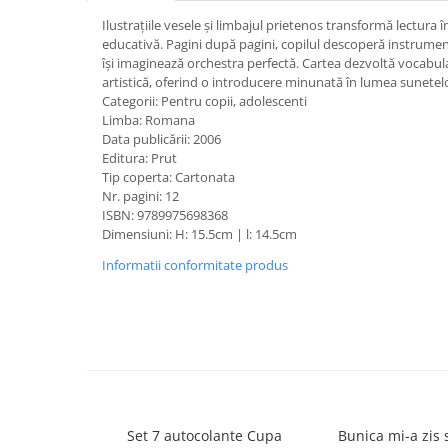
Caiete școlare și hârtie
Ilustrațiile vesele și limbajul prietenos transformă lectura în
Caiete dictando
educativă. Pagini după pagini, copilul descoperă instrumen
Caiete matematică
își imaginează orchestra perfectă. Cartea dezvoltă vocabular
artistică, oferind o introducere minunată în lumea sunetelo
Caiete muzică
Categorii: Pentru copii, adolescenti
Caiete geografie și biologie
Limba: Romana
Caiete tip I, II și III
Data publicării: 2006
Editura: Prut
Caiete foi veline
Tip coperta: Cartonata
Rezerve pentru caiete
Nr. pagini: 12
Vocabulare
ISBN: 9789975698368
Dimensiuni: H: 15.5cm | l: 14.5cm
Blocuri de desen școlare
Informatii conformitate produs
Hârtie pentru lucru manual
Accesorii geometrie și matematică
Rigle și Echere
Raportoare
Compasuri
Truse geometrie
Socotitori și bețisoare pentru
Set 7 autocolante Cupa
Bunica mi-a zis s
numărat