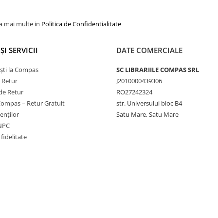
la mai multe in
Politica de Confidentialitate
ȘI SERVICII
DATE COMERCIALE
ști la Compas
SC LIBRARIILE COMPAS SRL
e Retur
J2010000439306
de Retur
RO27242324
Compas – Retur Gratuit
str. Universului bloc B4
ienților
Satu Mare, Satu Mare
ANPC
fidelitate