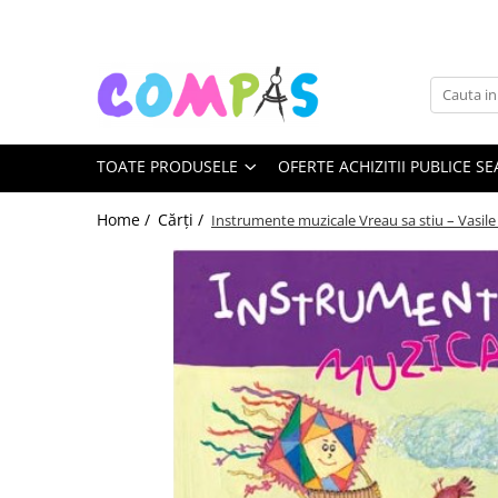
Toate Produsele
Noutăți Librăria Compas
Souvenir România
TOATE PRODUSELE
OFERTE ACHIZITII PUBLICE SE
Rechizite școlare
Instrumente de scris
Home /
Cărți /
Instrumente muzicale Vreau sa stiu – Vasil
Pixuri
Stilouri școlare
Rollere și finelinere
Markere și textmarkere
Creioane grafice
Creioane mecanice
Creioane colorate
Creioane cerate
Carioci