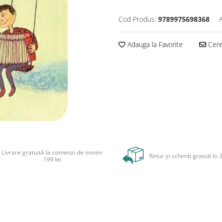
Cod Produs:
9789975698368
Adauga la Favorite
Cere 
Livrare gratuită la comenzi de minim
Retur și schimb gratuit în 3
199 lei