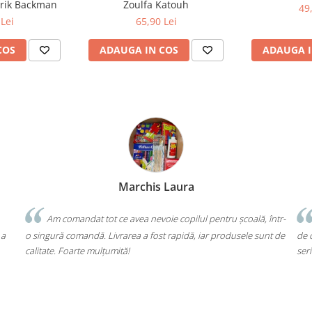
drik Backman
Zoulfa Katouh
49
Lei
65,90 Lei
COS
ADAUGA IN COS
ADAUGA I
Bochis Elena
Client fidel
l pentru școală, într-
Un produs a fost livrat greșit, dar returul s-a făc
 iar produsele sunt de
de cap. Garanția Compas chiar funcționează. Mulțu
seriozitate!