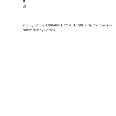
Clasici români și universali
Literatură modernă și
contemporană
Thriller și mister
©Copyright SC LIBRARIILE COMPAS SRL 2026
Platforma E-
commerce by Gomag
Young adult
Science-fiction și fantasy
Ficțiune erotică
Ficțiune mitologică și istorică
Romane de dragoste
Poezie și teatru
Romane ilustrate
Dezvoltare personală și non-
ficțiune
Psihologie și dezvoltare personală
Biografii și memorii
Parenting și educație
Sănătate și stil de viață