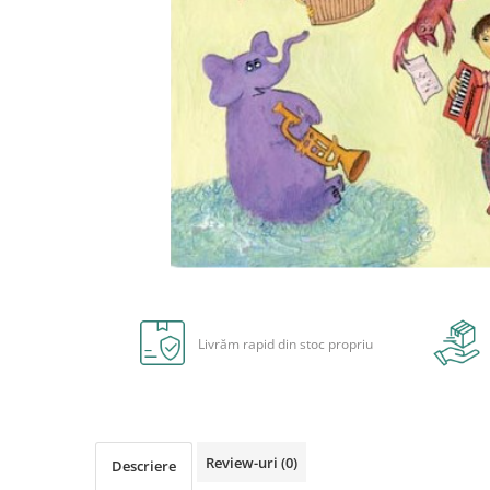
Radiere
Ascutițori
Corectoare și lipici
Mine și rezerve
Cretă școlară și creativă
Accesorii școlare
Coperți caiete si cărți
Etichete școlare
Carnete pentru elevi
Lupe și articole educative
Distribuie
Foarfece școlare
pe
Globuri pământești
Facebook
Livrăm rapid din stoc propriu
Cutii sandwich și caserole
Umbrele pentru copii
Termosuri
Pahare și sticle pentru scoală
Cutii pentru depozitare
Review-uri
(0)
Descriere