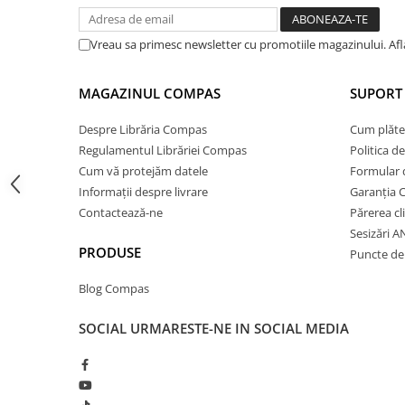
Cărți ilustrate și interactive
Povești și ficțiune pentru copii
Vreau sa primesc newsletter cu promotiile magazinului. Af
Enciclopedii și atlase pentru copii
Materiale educaționale
MAGAZINUL COMPAS
SUPORT 
Benzi desenate
Despre Librăria Compas
Cum plăte
Hobby și activități pentru copii
Regulamentul Librăriei Compas
Politica d
Educație și carte școlară
Cum vă protejăm datele
Formular 
Metoda Montessori
Informații despre livrare
Garanția 
Culegeri și materiale auxiliare
Contactează-ne
Părerea cl
Caiete de vacanță
Sesizări 
PRODUSE
Bibliografie școlară
Puncte de 
Bibliografie didactică
Blog Compas
Dicționare și gramatici
Pregătire pentru admitere
SOCIAL
URMARESTE-NE IN SOCIAL MEDIA
Pregătire Evaluare Națională
Pregătire Bacalaureat
Romane și literatură