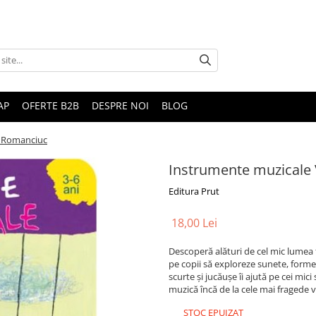
AP
OFERTE B2B
DESPRE NOI
BLOG
e Romanciuc
Instrumente muzicale 
Editura Prut
18,00 Lei
Descoperă alături de cel mic lumea f
pe copii să exploreze sunete, forme 
scurte și jucăușe îi ajută pe cei mic
muzică încă de la cele mai fragede v
STOC EPUIZAT