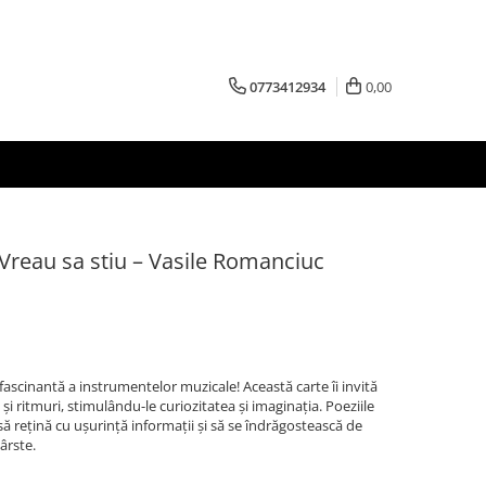
0773412934
0,00
Vreau sa stiu – Vasile Romanciuc
ascinantă a instrumentelor muzicale! Această carte îi invită
și ritmuri, stimulându-le curiozitatea și imaginația. Poeziile
i să rețină cu ușurință informații și să se îndrăgostească de
ârste.