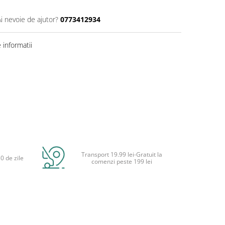
Ai nevoie de ajutor?
0773412934
informatii
Transport 19.99 lei-Gratuit la
0 de zile
comenzi peste 199 lei