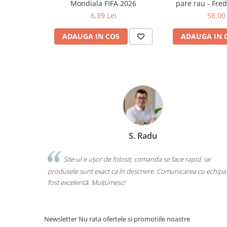
Mondiala FIFA 2026
pare rau - Fre
Ghiozdane și rucsacuri
6,99 Lei
58,00 
Ghiozdane școlare
ADAUGA IN COS
ADAUGA IN 
Rucsacuri școlare și casual
Ghiozdane pentru grădinită
Trollere pentru copii
Penare
Penare echipate
Penare neechipate
Penare tip etui
Radu
Marchis Laura
Acuarele și pensule școlare
Acuarele școlare și Tempera
manda se face rapid, iar
Am comandat tot ce avea nevoie copilu
Pensule școlare
iere. Comunicarea cu echipa a
o singură comandă. Livrarea a fost rapidă,
Pahare și palete pictură
calitate. Foarte mulțumită!
Cărți
Cărți pentru copii
Newsletter
Nu rata ofertele si promotiile noastre
Cărți de colorat