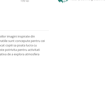
199 lei
iilor imagini inspirate din
tratiile sunt concepute pentru cei
ncat copiii sa poata lucra cu
te potrivita pentru activitati
cativa de a explora atmosfera