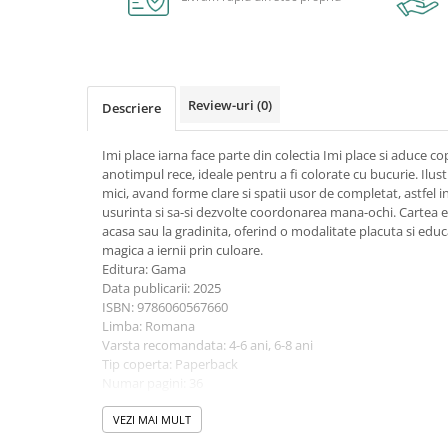
Caiete școlare și hârtie
Caiete dictando
Caiete matematică
Caiete muzică
Review-uri
(0)
Descriere
Caiete geografie și biologie
Caiete tip I, II și III
Imi place iarna face parte din colectia Imi place si aduce cop
Caiete foi veline
anotimpul rece, ideale pentru a fi colorate cu bucurie. Ilus
Rezerve pentru caiete
mici, avand forme clare si spatii usor de completat, astfel i
usurinta si sa-si dezvolte coordonarea mana-ochi. Cartea es
Vocabulare
acasa sau la gradinita, oferind o modalitate placuta si edu
Blocuri de desen școlare
magica a iernii prin culoare.
Hârtie pentru lucru manual
Editura: Gama
Data publicarii: 2025
Accesorii geometrie și matematică
ISBN: 9786060567660
Rigle și Echere
Limba: Romana
Varsta recomandata: 4-6 ani, 6-8 ani
Raportoare
Tip coperta: Paperback
Compasuri
Numar pagini: 36
Truse geometrie
Colectie: Imi place…
Dimensiuni: 20 x 20 x 0.3 cm, 103 g
VEZI MAI MULT
Socotitori și bețisoare pentru
Categorie: Carti de colorat pentru copii
numărat