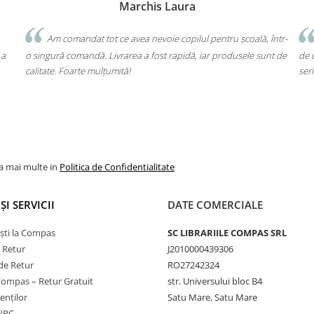
Bochis Elena
Client fidel
ntru școală, într-
Un produs a fost livrat greșit, dar returul s-a făcut f
 produsele sunt de
de cap. Garanția Compas chiar funcționează. Mulțumes
seriozitate!
la mai multe in
Politica de Confidentialitate
ȘI SERVICII
DATE COMERCIALE
ști la Compas
SC LIBRARIILE COMPAS SRL
e Retur
J2010000439306
de Retur
RO27242324
Compas – Retur Gratuit
str. Universului bloc B4
ienților
Satu Mare, Satu Mare
ANPC