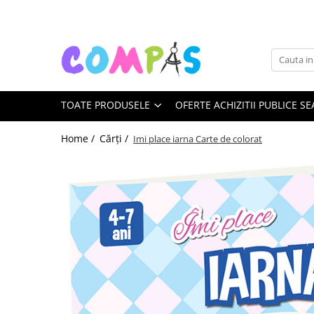
Toate Produsele
Noutăți Librăria Compas
Souvenir România
TOATE PRODUSELE
OFERTE ACHIZITII PUBLICE SE
Rechizite școlare
Instrumente de scris
Home /
Cărți /
Imi place iarna Carte de colorat
Pixuri
Stilouri școlare
Rollere și finelinere
Markere și textmarkere
Creioane grafice
Creioane mecanice
Creioane colorate
Creioane cerate
Carioci