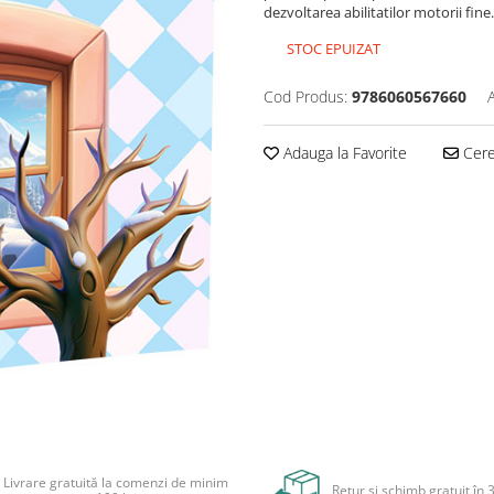
dezvoltarea abilitatilor motorii fine.
STOC EPUIZAT
Cod Produs:
9786060567660
Adauga la Favorite
Cere 
Livrare gratuită la comenzi de minim
Retur și schimb gratuit în 3