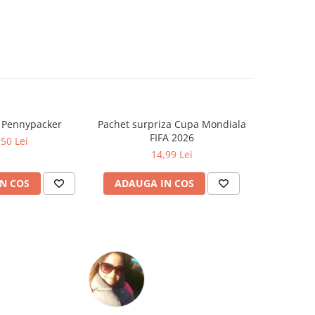
a Pennypacker
Pachet surpriza Cupa Mondiala
Cat timp
FIFA 2026
Zo
,50 Lei
14,99 Lei
N COS
ADAUGA IN COS
ADAUG