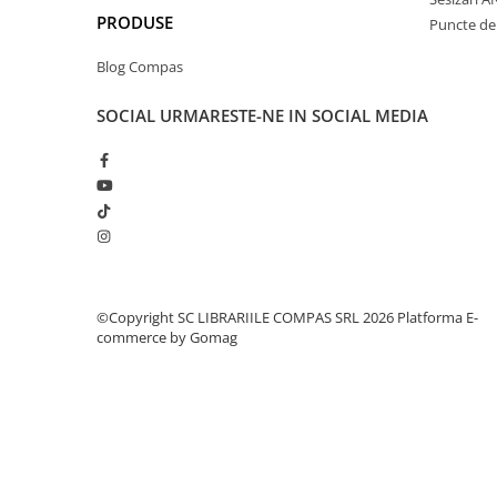
Clasici români și universali
PRODUSE
Puncte de 
Literatură modernă și
Blog Compas
contemporană
Thriller și mister
SOCIAL
URMARESTE-NE IN SOCIAL MEDIA
Young adult
Science-fiction și fantasy
Ficțiune erotică
Ficțiune mitologică și istorică
Romane de dragoste
Poezie și teatru
Romane ilustrate
©Copyright SC LIBRARIILE COMPAS SRL 2026
Platforma E-
Dezvoltare personală și non-
commerce by Gomag
ficțiune
Psihologie și dezvoltare personală
Biografii și memorii
Parenting și educație
Sănătate și stil de viață