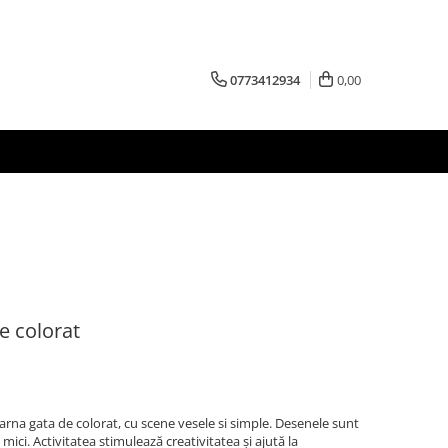
0773412934
0,00
e colorat
e iarna gata de colorat, cu scene vesele si simple. Desenele sunt
 mici. Activitatea stimulează creativitatea și ajută la