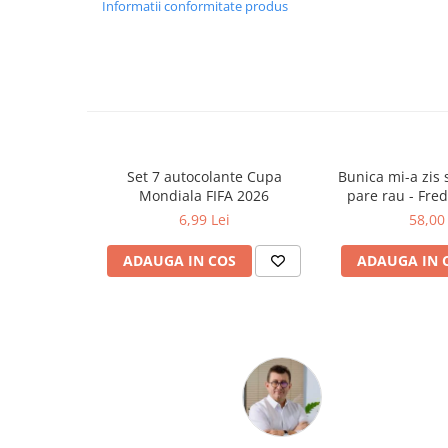
Informatii conformitate produs
Ghiozdane și rucsacuri
Ghiozdane școlare
Rucsacuri școlare și casual
Ghiozdane pentru grădinită
Trollere pentru copii
Penare
Set 7 autocolante Cupa
Bunica mi-a zis s
Penare echipate
Mondiala FIFA 2026
pare rau - Fre
Penare neechipate
6,99 Lei
58,00 
Penare tip etui
ADAUGA IN COS
ADAUGA IN 
Acuarele și pensule școlare
Acuarele școlare și Tempera
Pensule școlare
Pahare și palete pictură
Cărți
Cărți pentru copii
Cărți de colorat