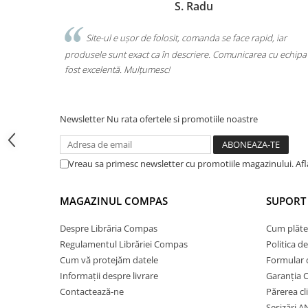
u
Marchis Laura
Cărți ilustrate și interactive
Povești și ficțiune pentru copii
da se face rapid, iar
Am comandat tot ce avea nevoie copilul pe
Enciclopedii și atlase pentru copii
e. Comunicarea cu echipa a
o singură comandă. Livrarea a fost rapidă, iar
Materiale educaționale
calitate. Foarte mulțumită!
Benzi desenate
Hobby și activități pentru copii
Educație și carte școlară
Newsletter
Nu rata ofertele si promotiile noastre
Metoda Montessori
Culegeri și materiale auxiliare
Vreau sa primesc newsletter cu promotiile magazinului. Af
Caiete de vacanță
Bibliografie școlară
MAGAZINUL COMPAS
SUPORT 
Bibliografie didactică
Dicționare și gramatici
Despre Librăria Compas
Cum plăte
Regulamentul Librăriei Compas
Politica d
Pregătire pentru admitere
Cum vă protejăm datele
Formular 
Pregătire Evaluare Națională
Informații despre livrare
Garanția 
Pregătire Bacalaureat
Contactează-ne
Părerea cl
Romane și literatură
Sesizări 