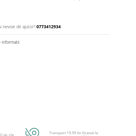
Ai nevoie de ajutor?
0773412934
informatii
Transport 19.99 lei-Gratuit la
0 de zile