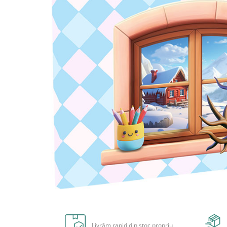
Radiere
Ascutițori
Corectoare și lipici
Mine și rezerve
Cretă școlară și creativă
Accesorii școlare
Coperți caiete si cărți
Etichete școlare
Carnete pentru elevi
Lupe și articole educative
Foarfece școlare
Globuri pământești
Cutii sandwich și caserole
Umbrele pentru copii
Termosuri
Distribuie
Pahare și sticle pentru scoală
pe
Cutii pentru depozitare
Facebook
Livrăm rapid din stoc propriu