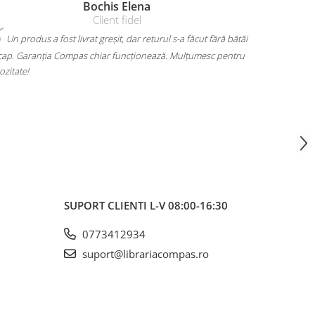
Amelia Bran
ără bătăi
Mi-am luat un rucsac Herlitz pentru liceu și chiar îmi place
c pentru
mult. Are loc pentru toate cărțile, laptopul încape perfect și nu
mă dor umerii când îl car. Plus că arată super bine, exact cum
voiam. A ajuns rapid și fără surprize – 10/10!
SUPORT CLIENTI
L-V 08:00-16:30
0773412934
suport@librariacompas.ro