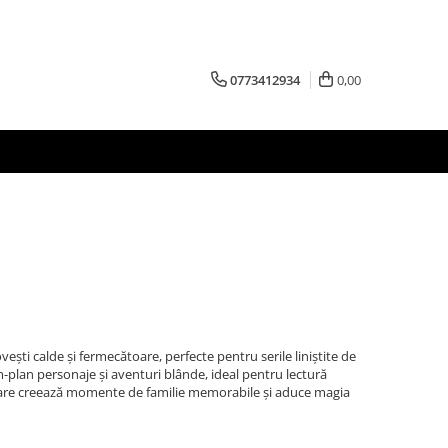
0773412934
0,00
ști calde și fermecătoare, perfecte pentru serile liniștite de
m-plan personaje și aventuri blânde, ideal pentru lectură
 care creează momente de familie memorabile și aduce magia