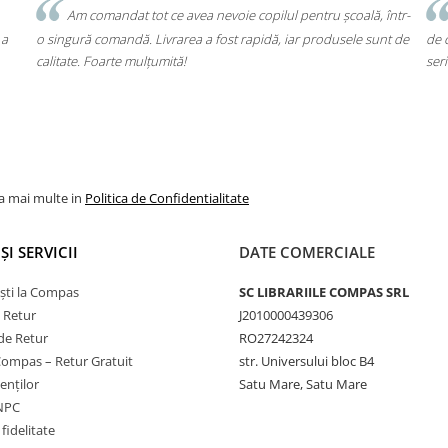
oală, într-
Un produs a fost livrat greșit, dar returul s-a făcut fără băt
ele sunt de
de cap. Garanția Compas chiar funcționează. Mulțumesc pentr
seriozitate!
la mai multe in
Politica de Confidentialitate
ȘI SERVICII
DATE COMERCIALE
ști la Compas
SC LIBRARIILE COMPAS SRL
e Retur
J2010000439306
de Retur
RO27242324
Compas – Retur Gratuit
str. Universului bloc B4
ienților
Satu Mare, Satu Mare
ANPC
fidelitate