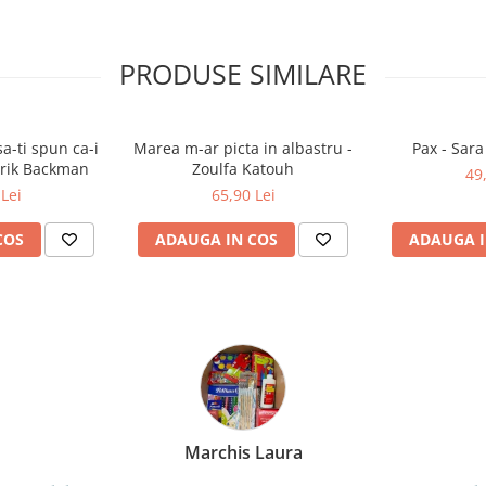
PRODUSE SIMILARE
a-ti spun ca-i
Marea m-ar picta in albastru -
Pax - Sar
drik Backman
Zoulfa Katouh
49
Lei
65,90 Lei
COS
ADAUGA IN COS
ADAUGA I
Bochis Elena
Client fidel