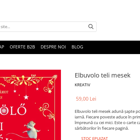
AP
OFERTE B2B
DESPRE NOI
BLOG
Elbuvolo teli mesek
KREATIV
59,00 Lei
Elbuvolo teli mesek adună șapte pove
iarnă. Fiecare poveste aduce în pri
împreună cu cei mici. Este o carte
sărbătorilor în fiecare pagină.
STOC EPUIZAT