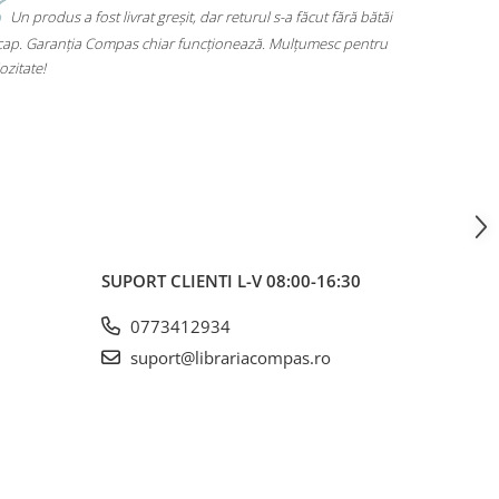
ăi
Mi-am luat un rucsac Herlitz pentru liceu și chiar îmi place
u
mult. Are loc pentru toate cărțile, laptopul încape perfect și nu
mă dor umerii când îl car. Plus că arată super bine, exact cum
voiam. A ajuns rapid și fără surprize – 10/10!
SUPORT CLIENTI
L-V 08:00-16:30
0773412934
suport@librariacompas.ro