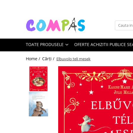
Toate Produsele
Noutăți Librăria Compas
Souvenir România
TOATE PRODUSELE
OFERTE ACHIZITII PUBLICE SE
Rechizite școlare
Instrumente de scris
Home /
Cărți /
Elbuvolo teli mesek
Pixuri
Stilouri școlare
Rollere și finelinere
Markere și textmarkere
Creioane grafice
Creioane mecanice
Creioane colorate
Creioane cerate
Carioci