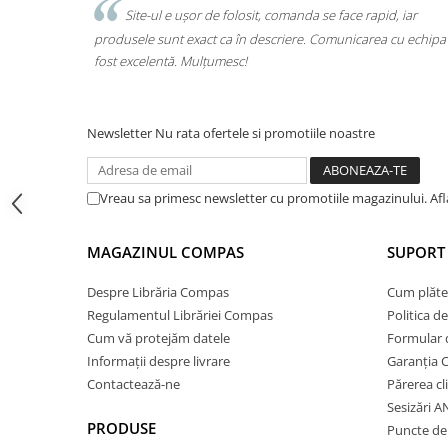
Cărți ilustrate și interactive
ce rapid, iar
Am comandat tot ce avea nevoie copilul pentru șc
nicarea cu echipa a
o singură comandă. Livrarea a fost rapidă, iar produs
Povești și ficțiune pentru copii
calitate. Foarte mulțumită!
Enciclopedii și atlase pentru copii
Materiale educaționale
Benzi desenate
Newsletter
Nu rata ofertele si promotiile noastre
Hobby și activități pentru copii
Educație și carte școlară
Vreau sa primesc newsletter cu promotiile magazinului. Af
Metoda Montessori
Culegeri și materiale auxiliare
MAGAZINUL COMPAS
SUPORT 
Caiete de vacanță
Bibliografie școlară
Despre Librăria Compas
Cum plăte
Bibliografie didactică
Regulamentul Librăriei Compas
Politica d
Dicționare și gramatici
Cum vă protejăm datele
Formular 
Pregătire pentru admitere
Informații despre livrare
Garanția 
Pregătire Evaluare Națională
Contactează-ne
Părerea cl
Sesizări 
Pregătire Bacalaureat
PRODUSE
Puncte de 
Romane și literatură