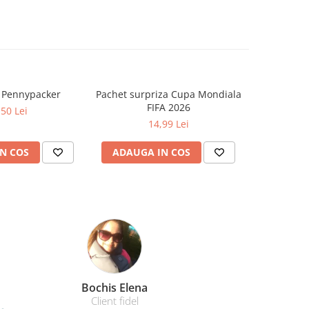
a Pennypacker
Pachet surpriza Cupa Mondiala
Cat timp
FIFA 2026
Zo
,50 Lei
14,99 Lei
N COS
ADAUGA IN COS
ADAUG
Amelia Bran