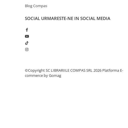
Clasici români și universali
Blog Compas
Literatură modernă și
SOCIAL
URMARESTE-NE IN SOCIAL MEDIA
contemporană
Thriller și mister
Young adult
Science-fiction și fantasy
Ficțiune erotică
Ficțiune mitologică și istorică
Romane de dragoste
Poezie și teatru
©Copyright SC LIBRARIILE COMPAS SRL 2026
Platforma E-
commerce by Gomag
Romane ilustrate
Dezvoltare personală și non-
ficțiune
Psihologie și dezvoltare personală
Biografii și memorii
Parenting și educație
Sănătate și stil de viață