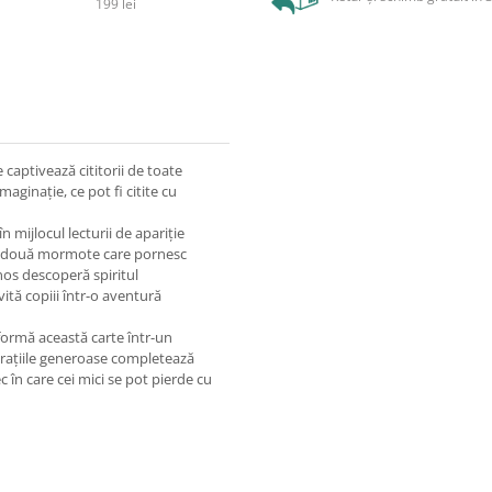
199 lei
 captivează cititorii de toate
maginație, ce pot fi citite cu
n mijlocul lecturii de apariție
ta, două mormote care pornesc
nos descoperă spiritul
vită copiii într-o aventură
sformă această carte într-un
strațiile generoase completează
 în care cei mici se pot pierde cu