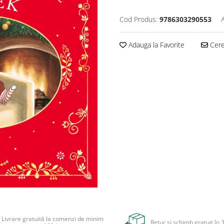
Cod Produs:
9786303290553
Adauga la Favorite
Cere 
Livrare gratuită la comenzi de minim
Retur și schimb gratuit în 3