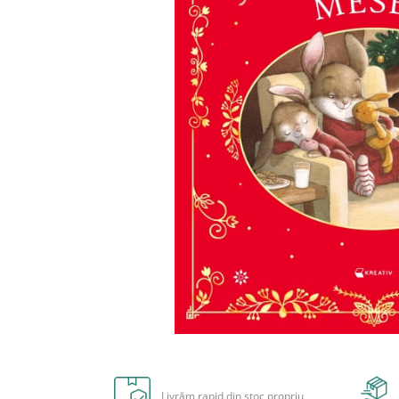
Radiere
Ascutițori
Corectoare și lipici
Mine și rezerve
Cretă școlară și creativă
Accesorii școlare
Coperți caiete si cărți
Etichete școlare
Carnete pentru elevi
Lupe și articole educative
Foarfece școlare
Globuri pământești
Cutii sandwich și caserole
Umbrele pentru copii
Termosuri
Distribuie
Pahare și sticle pentru scoală
pe
Cutii pentru depozitare
Facebook
Livrăm rapid din stoc propriu