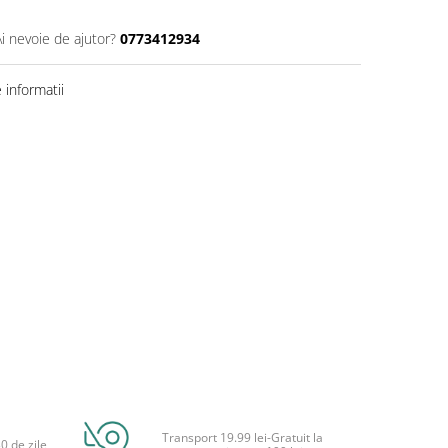
Ai nevoie de ajutor?
0773412934
informatii
Transport 19.99 lei-Gratuit la
0 de zile