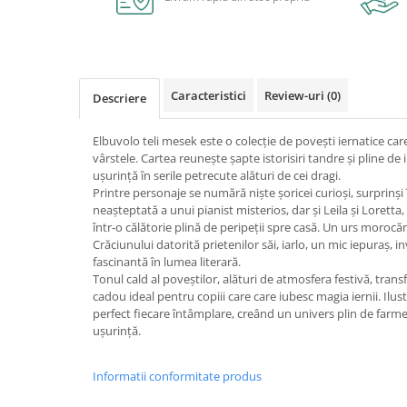
Caiete școlare și hârtie
Caiete dictando
Caiete matematică
Caiete muzică
Caracteristici
Review-uri
(0)
Descriere
Caiete geografie și biologie
Caiete tip I, II și III
Elbuvolo teli mesek este o colecție de povești iernatice care
Caiete foi veline
vârstele. Cartea reunește șapte istorisiri tandre și pline de i
Rezerve pentru caiete
ușurință în serile petrecute alături de cei dragi.
Printre personaje se numără niște șoricei curioși, surprinși î
Vocabulare
neașteptată a unui pianist misterios, dar și Leila și Loret
Blocuri de desen școlare
într-o călătorie plină de peripeții spre casă. Un urs morocă
Hârtie pentru lucru manual
Crăciunului datorită prietenilor săi, iarlo, un mic iepuraș, in
fascinantă în lumea literară.
Accesorii geometrie și matematică
Tonul cald al poveștilor, alături de atmosfera festivă, tran
Rigle și Echere
cadou ideal pentru copiii care care iubesc magia iernii. Ilu
perfect fiecare întâmplare, creând un univers plin de farmec
Raportoare
ușurință.
Compasuri
Truse geometrie
Informatii conformitate produs
Socotitori și bețisoare pentru
numărat