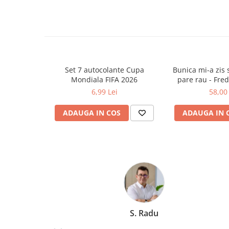
Ghiozdane și rucsacuri
Ghiozdane școlare
Rucsacuri școlare și casual
Ghiozdane pentru grădinită
Trollere pentru copii
Set 7 autocolante Cupa
Bunica mi-a zis s
Mondiala FIFA 2026
pare rau - Fre
Penare
6,99 Lei
58,00 
Penare echipate
Penare neechipate
ADAUGA IN COS
ADAUGA IN 
Penare tip etui
Acuarele și pensule școlare
Acuarele școlare și Tempera
Pensule școlare
Pahare și palete pictură
Cărți
Cărți pentru copii
Marchis Laura
Cărți de colorat