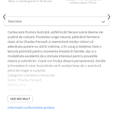
Retur și schimb gratuit în 30 de zile
comenzi peste 199 lei
Ghiozdane și rucsacuri
Ghiozdane școlare
Rucsacuri școlare și casual
Descriere
Ghiozdane pentru grădinită
Cartea este frumos ilustrată, astfel încât fiecare scenă devine vie
Trollere pentru copii
și plină de culoare. Povestea curge natural, păstrând farmecul
Penare
clasic al lui Charles Perrault și reamintind micilor cititori că
adevărata putere nu stă în mărime, ci în curaj și istețime. Este o
Penare echipate
lectură potrivită pentru momente liniștite în familie, dar și o
Penare neechipate
modalitate excelentă de a stimula interesul pentru poveștile
clasice și valorile lor. Copiii vor învăța despre perseverență, familie
Penare tip etui
și încredere în sine, bucurându-se în același timp de o aventură
Acuarele și pensule școlare
plină de magie și surprize.
Categoria: Literatura Universala
Acuarele școlare și Tempera
Autor: Charles Perrault
Pensule școlare
Editura: Prut
Pahare și palete pictură
An aparitie: 2008
Tip coperta: Hardcover (format mare illustrat)
Cărți
Nr. pagini: 16
VEZI MAI MULT
Cărți pentru copii
Varsta: 7-10 ani
Informatii conformitate produs
ISBN: PRU978-9975-69-958-7
Cărți de colorat