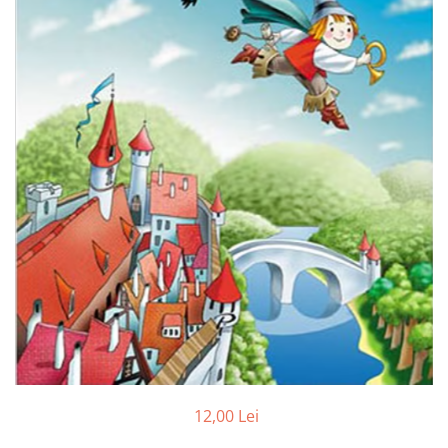
Radiere
Ascutițori
Corectoare și lipici
Mine și rezerve
Cretă școlară și creativă
Accesorii școlare
Coperți caiete si cărți
Etichete școlare
Carnete pentru elevi
Lupe și articole educative
Foarfece școlare
Globuri pământești
Cutii sandwich și caserole
Umbrele pentru copii
Termosuri
Pahare și sticle pentru scoală
12,00 Lei
Cutii pentru depozitare