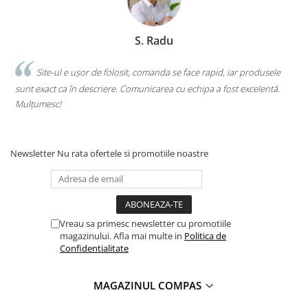
Clasici români și universali
Literatură modernă și
S. Radu
contemporană
Thriller și mister
.
Site-ul e ușor de folosit, comanda se face rapid, iar produsele
Young adult
sunt exact ca în descriere. Comunicarea cu echipa a fost excelentă.
s
Science-fiction și fantasy
Mulțumesc!
c
Ficțiune erotică
Ficțiune mitologică și istorică
Romane de dragoste
Newsletter
Nu rata ofertele si promotiile noastre
Poezie și teatru
Romane ilustrate
Dezvoltare personală și non-
ficțiune
Vreau sa primesc newsletter cu promotiile
magazinului. Afla mai multe in
Politica de
Psihologie și dezvoltare personală
Confidentialitate
Biografii și memorii
Parenting și educație
MAGAZINUL COMPAS
Sănătate și stil de viață