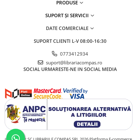
Artă și fotografie
PRODUSE
Ghiduri și hărți
SUPORT ȘI SERVICII
Istorie și științe sociale
Afaceri și economie
DATE COMERCIALE
Religie și spiritualitate
SUPORT CLIENTI
L-V 08:00-16:30
Știință și tehnologie
Gastronomie și hobby
0773412934
Filosofie și eseuri
suport@librariacompas.ro
Limbi străine
SOCIAL
URMARESTE-NE IN SOCIAL MEDIA
Dicționare și ghiduri de conversație
Literatură în limbi străine
Gramatică și vocabulare
Papetărie și articole din hârtie
Planificare și agende
Agende datate
Agende nedatate
Agende pentru copii
©Copyright SC LIBRARIILE COMPAS SRL 2026
Platforma E-commerce