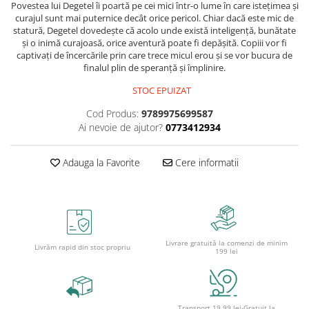
Caiete școlare și hârtie
Povestea lui Degetel îi poartă pe cei mici într-o lume în care istețimea și
curajul sunt mai puternice decât orice pericol. Chiar dacă este mic de
Caiete dictando
statură, Degetel dovedește că acolo unde există inteligență, bunătate
Caiete matematică
și o inimă curajoasă, orice aventură poate fi depășită. Copiii vor fi
captivați de încercările prin care trece micul erou și se vor bucura de
Caiete muzică
finalul plin de speranță și împlinire.
Caiete geografie și biologie
STOC EPUIZAT
Caiete tip I, II și III
Caiete foi veline
Cod Produs:
9789975699587
Ai nevoie de ajutor?
0773412934
Rezerve pentru caiete
Vocabulare
Adauga la Favorite
Cere informatii
Blocuri de desen școlare
Hârtie pentru lucru manual
Accesorii geometrie și matematică
Rigle și Echere
Raportoare
Livrare gratuită la comenzi de minim
Livrăm rapid din stoc propriu
199 lei
Compasuri
Truse geometrie
Socotitori și bețisoare pentru
numărat
Transport 19.99 lei-Gratuit la