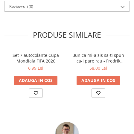
Dimensiuni: 215 × 280 mm
Cărți ilustrate și interactive
Review-uri
(0)
Povești și ficțiune pentru copii
Enciclopedii și atlase pentru copii
Materiale educaționale
PRODUSE SIMILARE
Benzi desenate
Hobby și activități pentru copii
Educație și carte școlară
Set 7 autocolante Cupa
Bunica mi-a zis sa-ti spun
Metoda Montessori
Mondiala FIFA 2026
ca-i pare rau - Fredrik
Backman
Culegeri și materiale auxiliare
6,99 Lei
58,00 Lei
Caiete de vacanță
ADAUGA IN COS
ADAUGA IN COS
Bibliografie școlară
Bibliografie didactică
Dicționare și gramatici
Pregătire pentru admitere
Pregătire Evaluare Națională
Pregătire Bacalaureat
Romane și literatură