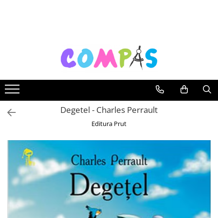
Toate Produsele
Noutăți Librăria Compas
Souvenir România
Rechizite școlare
Instrumente de scris
Pixuri
Degetel - Charles Perrault
Stilouri școlare
Editura Prut
Rollere și finelinere
Markere și textmarkere
Creioane grafice
Creioane mecanice
Creioane colorate
Creioane cerate
Carioci