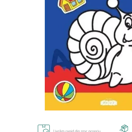
Radiere
Ascutițori
Corectoare și lipici
Mine și rezerve
Cretă școlară și creativă
Accesorii școlare
Coperți caiete si cărți
Etichete școlare
Carnete pentru elevi
Lupe și articole educative
Foarfece școlare
Globuri pământești
Cutii sandwich și caserole
Umbrele pentru copii
Termosuri
Distribuie
Pahare și sticle pentru scoală
pe
Cutii pentru depozitare
Facebook
Livrăm rapid din stoc propriu