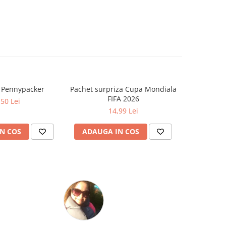
a Pennypacker
Pachet surpriza Cupa Mondiala
Cat timp
FIFA 2026
Zo
,50 Lei
14,99 Lei
N COS
ADAUGA IN COS
ADAUG