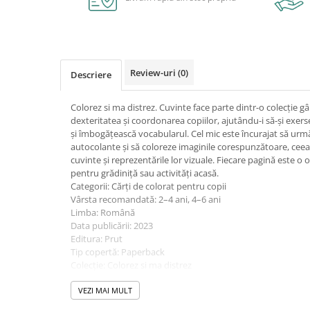
Caiete școlare și hârtie
Caiete dictando
Caiete matematică
Caiete muzică
Review-uri
(0)
Descriere
Caiete geografie și biologie
Caiete tip I, II și III
Colorez si ma distrez. Cuvinte face parte dintr-o colecție g
Caiete foi veline
dexteritatea și coordonarea copiilor, ajutându-i să-și exersez
Rezerve pentru caiete
și îmbogățească vocabularul. Cel mic este încurajat să ur
autocolante și să coloreze imaginile corespunzătoare, ceea ce
Vocabulare
cuvinte și reprezentările lor vizuale. Fiecare pagină este o 
Blocuri de desen școlare
pentru grădiniță sau activități acasă.
Hârtie pentru lucru manual
Categorii: Cărți de colorat pentru copii
Vârsta recomandată: 2–4 ani, 4–6 ani
Accesorii geometrie și matematică
Limba: Română
Rigle și Echere
Data publicării: 2023
Editura: Prut
Raportoare
Tip copertă: Paperback
Compasuri
Colecție: Colorez si ma distrez
Truse geometrie
ISBN: 9789975546843
Dimensiuni: 19.5 × 26.5 cm
VEZI MAI MULT
Socotitori și bețisoare pentru
numărat