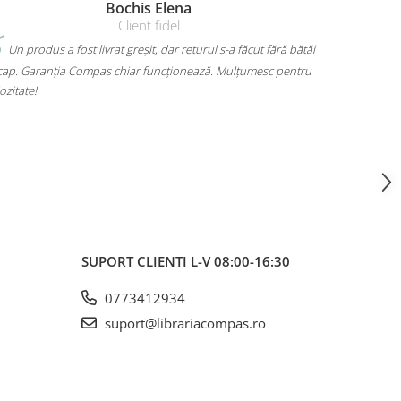
Bochis Elena
Client fidel
Un produs a fost livrat greșit, dar returul s-a făcut fără bătăi
Mi-am lua
cap. Garanția Compas chiar funcționează. Mulțumesc pentru
mult. Are loc 
ozitate!
mă dor umerii 
voiam. A ajuns
SUPORT CLIENTI
L-V 08:00-16:30
0773412934
suport@librariacompas.ro