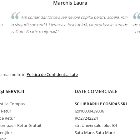
Marchis Laura
Am comandat tot ce avea nevoie copilul pentru școală, într-
 a
o singură comandă. Livrarea a fost rapidă, iar produsele sunt de
de 
calitate. Foarte mulțumită!
seri
la mai multe in
Politica de Confidentialitate
ȘI SERVICII
DATE COMERCIALE
ști la Compas
SC LIBRARIILE COMPAS SRL
e Retur
J2010000439306
de Retur
RO27242324
Compas – Retur Gratuit
str. Universului bloc B4
ienților
Satu Mare, Satu Mare
ANPC