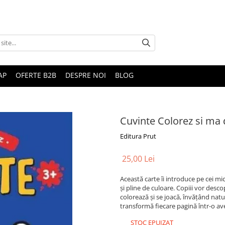
AP
OFERTE B2B
DESPRE NOI
BLOG
Cuvinte Colorez si ma 
Editura Prut
25,00 Lei
Această carte îi introduce pe cei mic
și pline de culoare. Copiii vor desc
colorează și se joacă, învățând natur
transformă fiecare pagină într-o av
STOC EPUIZAT