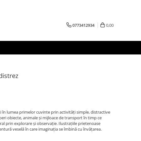
0773412934
0,00
distrez
i în lumea primelor cuvinte prin activități simple, distractive
operi obiecte, animale și mijloace de transport în timp ce
al prin explorare și observație. Ilustrațiile prietenoase
entură veselă în care imaginația se îmbină cu învățarea.