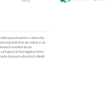
199 lei
ândită special pentru a dezvolta
e mișcările fine ale mâinii și să-
mărească modelul de pe
 îl ajută să facă legături între
ocazie de joacă educativă, ideală