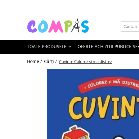
Toate Produsele
Noutăți Librăria Compas
Souvenir România
TOATE PRODUSELE
OFERTE ACHIZITII PUBLICE SE
Rechizite școlare
Instrumente de scris
Home /
Cărți /
Cuvinte Colorez si ma distrez
Pixuri
Stilouri școlare
Rollere și finelinere
Markere și textmarkere
Creioane grafice
Creioane mecanice
Creioane colorate
Creioane cerate
Carioci