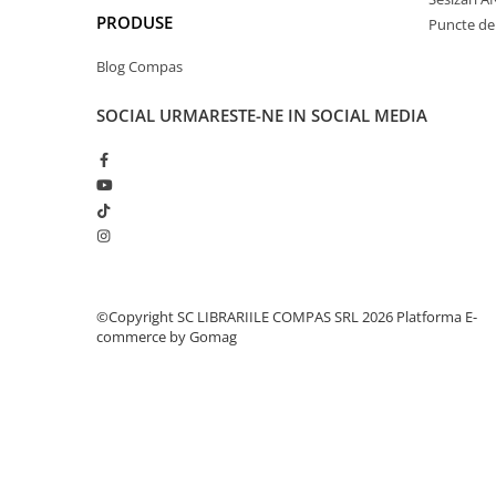
Clasici români și universali
PRODUSE
Puncte de 
Literatură modernă și
Blog Compas
contemporană
Thriller și mister
SOCIAL
URMARESTE-NE IN SOCIAL MEDIA
Young adult
Science-fiction și fantasy
Ficțiune erotică
Ficțiune mitologică și istorică
Romane de dragoste
Poezie și teatru
Romane ilustrate
©Copyright SC LIBRARIILE COMPAS SRL 2026
Platforma E-
Dezvoltare personală și non-
commerce by Gomag
ficțiune
Psihologie și dezvoltare personală
Biografii și memorii
Parenting și educație
Sănătate și stil de viață