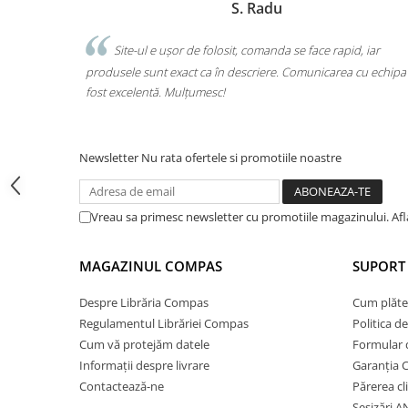
S. Radu
Cărți ilustrate și interactive
Povești și ficțiune pentru copii
n pret foarte
Site-ul e ușor de folosit, comanda se face rapid, iar
Enciclopedii și atlase pentru copii
si ambalajul
produsele sunt exact ca în descriere. Comunicarea cu echipa
Materiale educaționale
fost excelentă. Mulțumesc!
Benzi desenate
Hobby și activități pentru copii
Educație și carte școlară
Newsletter
Nu rata ofertele si promotiile noastre
Metoda Montessori
Culegeri și materiale auxiliare
Vreau sa primesc newsletter cu promotiile magazinului. Af
Caiete de vacanță
Bibliografie școlară
MAGAZINUL COMPAS
SUPORT 
Bibliografie didactică
Dicționare și gramatici
Despre Librăria Compas
Cum plăte
Regulamentul Librăriei Compas
Politica d
Pregătire pentru admitere
Cum vă protejăm datele
Formular 
Pregătire Evaluare Națională
Informații despre livrare
Garanția 
Pregătire Bacalaureat
Contactează-ne
Părerea cl
Romane și literatură
Sesizări 