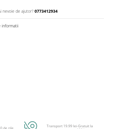
Ai nevoie de ajutor?
0773412934
informatii
Transport 19.99 lei-Gratuit la
0 de zile