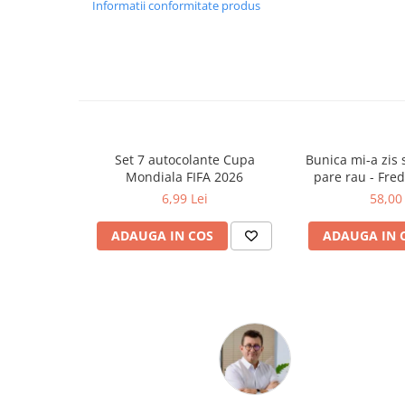
Informatii conformitate produs
Ghiozdane și rucsacuri
Ghiozdane școlare
Rucsacuri școlare și casual
Ghiozdane pentru grădinită
Trollere pentru copii
Penare
Set 7 autocolante Cupa
Bunica mi-a zis s
Penare echipate
Mondiala FIFA 2026
pare rau - Fre
Penare neechipate
6,99 Lei
58,00 
Penare tip etui
ADAUGA IN COS
ADAUGA IN 
Acuarele și pensule școlare
Acuarele școlare și Tempera
Pensule școlare
Pahare și palete pictură
Cărți
Cărți pentru copii
Cărți de colorat