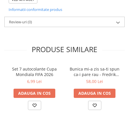
Este recomandată copiilor între 10 și 12 ani, fiind o alegere
excelentă pentru cei care caută povestiri care provoacă gândirea
Informatii conformitate produs
și îmbogățesc sufletul. Editura: Prut International
An apariție: 2020
Limba: Română
Review-uri
(0)
Tip copertă: Paperback
Număr pagini: 388
Colectie: Biblioteca pentru toti copiii
Dimensiuni: 14.5cm lățime x 20cm înălțime
PRODUSE SIMILARE
Vârstă recomandată: 10-12 ani
ISBN: 9789975544368
Set 7 autocolante Cupa
Bunica mi-a zis sa-ti spun
Mondiala FIFA 2026
ca-i pare rau - Fredrik
Backman
6,99 Lei
58,00 Lei
ADAUGA IN COS
ADAUGA IN COS