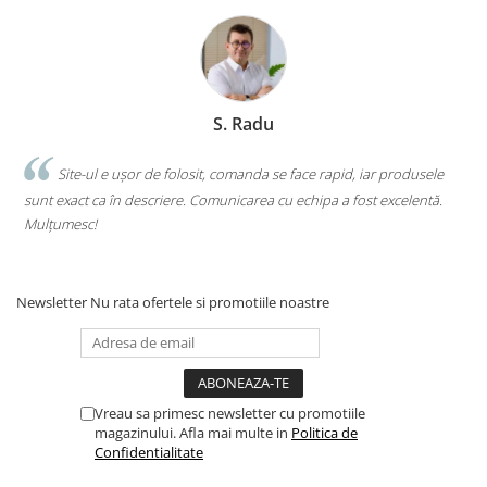
S. Radu
.
Site-ul e ușor de folosit, comanda se face rapid, iar produsele
sunt exact ca în descriere. Comunicarea cu echipa a fost excelentă.
s
Mulțumesc!
c
Newsletter
Nu rata ofertele si promotiile noastre
Vreau sa primesc newsletter cu promotiile
magazinului. Afla mai multe in
Politica de
Confidentialitate