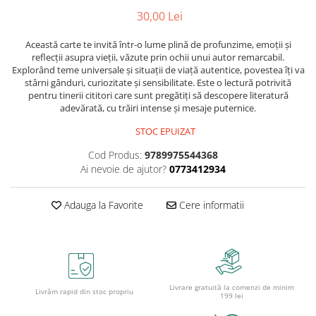
ficțiune
Avioane de jucărie
30,00 Lei
Caiete geografie și biologie
Mine și rezerve
Utilaje de jucărie
Psihologie și dezvoltare personală
Caiete tip I, II și III
Creioane grafit și ascuțitori
Masinuțe cu telecomandă
Această carte te invită într-o lume plină de profunzime, emoții și
Biografii și memorii
Caiete foi veline
Corectoare și radiere
reflecții asupra vieții, văzute prin ochii unui autor remarcabil.
Jucării de pluș
Parenting și educație
Explorând teme universale și situații de viață autentice, povestea îți va
Rezerve pentru caiete
Instrumente de scris premium
stârni gânduri, curiozitate și sensibilitate. Este o lectură potrivită
Sănătate și stil de viață
Jucării și articole pentru bebeluși
Vocabulare
Pixuri premium
pentru tinerii cititori care sunt pregătiți să descopere literatură
Artă și fotografie
Jucării pentru bebeluși
Blocuri de desen școlare
adevărată, cu trăiri intense și mesaje puternice.
Stilouri premium
Ghiduri și hărți
Camera Bebe
Hârtie pentru lucru manual
Seturi de scris premium
STOC EPUIZAT
Istorie și științe sociale
Figurine
Accesorii geometrie și matematică
Cod Produs:
9789975544368
Afaceri și economie
Jucării pentru apă și baie
Rigle și Echere
Ai nevoie de ajutor?
0773412934
Religie și spiritualitate
Raportoare
Jucării din lemn
Știință și tehnologie
Compasuri
Adauga la Favorite
Cere informatii
Outdoor
Gastronomie și hobby
Truse geometrie
Filosofie și eseuri
Roboți
Socotitori și bețisoare pentru
Limbi străine
numărat
Dicționare și ghiduri de conversație
Ghiozdane și rucsacuri
Livrare gratuită la comenzi de minim
Literatură în limbi străine
Livrăm rapid din stoc propriu
Ghiozdane școlare
199 lei
Gramatică și vocabulare
Rucsacuri școlare și casual