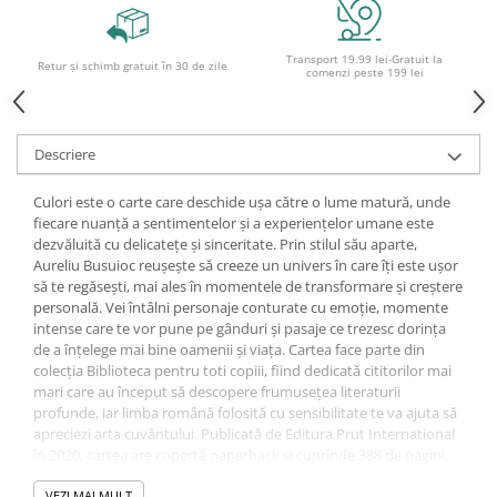
Ghiozdane pentru grădinită
Trollere pentru copii
Transport 19.99 lei-Gratuit la
Retur și schimb gratuit în 30 de zile
comenzi peste 199 lei
Penare
Penare echipate
Penare neechipate
Descriere
Penare tip etui
Acuarele și pensule școlare
Culori este o carte care deschide ușa către o lume matură, unde
fiecare nuanță a sentimentelor și a experiențelor umane este
Acuarele școlare și Tempera
dezvăluită cu delicatețe și sinceritate. Prin stilul său aparte,
Pensule școlare
Aureliu Busuioc reușește să creeze un univers în care îți este ușor
să te regăsești, mai ales în momentele de transformare și creștere
Pahare și palete pictură
personală. Vei întâlni personaje conturate cu emoție, momente
intense care te vor pune pe gânduri și pasaje ce trezesc dorința
de a înțelege mai bine oamenii și viața. Cartea face parte din
colecția Biblioteca pentru toti copiii, fiind dedicată cititorilor mai
mari care au început să descopere frumusețea literaturii
profunde, iar limba română folosită cu sensibilitate te va ajuta să
apreciezi arta cuvântului. Publicată de Editura Prut International
în 2020, cartea are copertă paperback și cuprinde 388 de pagini,
dimensiunea volumului fiind de 14.5 cm lățime și 20 cm înălțime.
VEZI MAI MULT