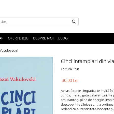
AP
OFERTE B2B
DESPRE NOI
BLOG
i Vaculovschi
Cinci intamplari din vi
Editura Prut
30,00 Lei
Această carte simpatica te invită în 
curios, mereu gata de aventuri. Pe pa
amuzante și pline de energie, inspir
descoperirile zilnice sunt la ordine
redând cu autenticitate inocența și 