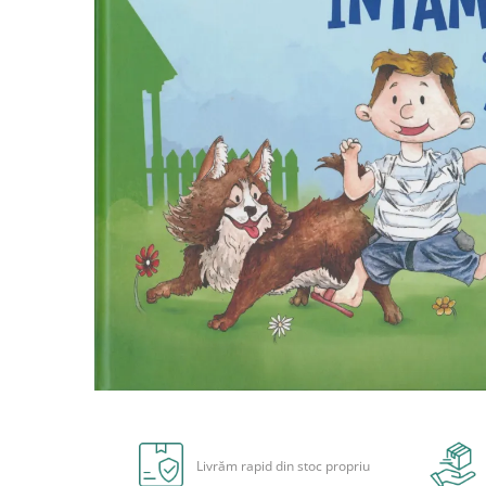
Radiere
Ascutițori
Corectoare și lipici
Mine și rezerve
Cretă școlară și creativă
Accesorii școlare
Coperți caiete si cărți
Etichete școlare
Carnete pentru elevi
Lupe și articole educative
Foarfece școlare
Globuri pământești
Cutii sandwich și caserole
Umbrele pentru copii
Termosuri
Distribuie
pe
Pahare și sticle pentru scoală
Facebook
Cutii pentru depozitare
Livrăm rapid din stoc propriu