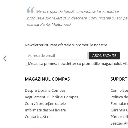
Cărți ilustrate și interactive
Povești și ficțiune pentru copii
e face rapid, iar
Am comandat tot ce avea nevoie copilul pentr
omunicarea cu echipa a
o singură comandă. Livrarea a fost rapidă, iar pro
Enciclopedii și atlase pentru copii
calitate. Foarte mulțumită!
Materiale educaționale
Benzi desenate
Hobby și activități pentru copii
Newsletter
Nu rata ofertele si promotiile noastre
Educație și carte școlară
Metoda Montessori
Vreau sa primesc newsletter cu promotiile magazinului. Af
Culegeri și materiale auxiliare
Caiete de vacanță
MAGAZINUL COMPAS
SUPORT 
Bibliografie școlară
Bibliografie didactică
Despre Librăria Compas
Cum plăte
Dicționare și gramatici
Regulamentul Librăriei Compas
Politica d
Pregătire pentru admitere
Cum vă protejăm datele
Formular 
Pregătire Evaluare Națională
Informații despre livrare
Garanția 
Pregătire Bacalaureat
Contactează-ne
Părerea cl
Sesizări 
Romane și literatură