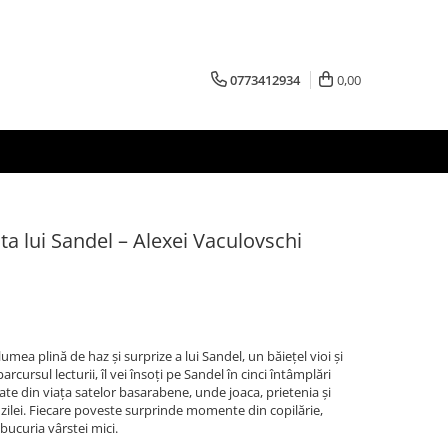
0773412934
0,00
ata lui Sandel – Alexei Vaculovschi
lumea plină de haz și surprize a lui Sandel, un băiețel vioi și
rcursul lecturii, îl vei însoți pe Sandel în cinci întâmplări
ate din viața satelor basarabene, unde joaca, prietenia și
a zilei. Fiecare poveste surprinde momente din copilărie,
bucuria vârstei mici.