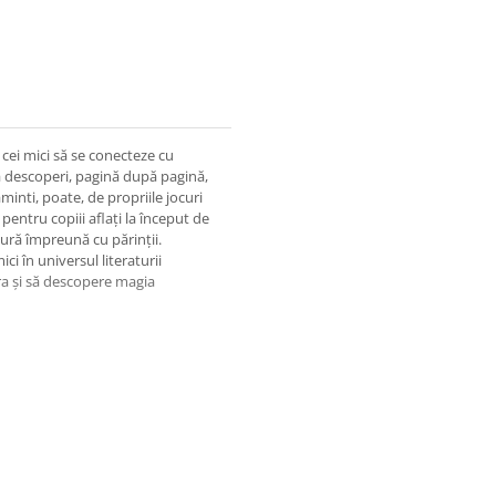
e cei mici să se conecteze cu
 să descoperi, pagină după pagină,
aminti, poate, de propriile jocuri
 pentru copiii aflați la început de
ură împreună cu părinții.
i în universul literaturii
ra și să descopere magia