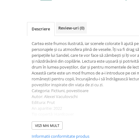
Caiete școlare și hârtie
Caiete dictando
Caiete matematică
Caiete muzică
Review-uri
(0)
Descriere
Caiete geografie și biologie
Caiete tip I, II și III
Cartea este frumos ilustrată, iar scenele colorate îi ajută p
personajele și cu atmosfera plină de veselie. Îți va fi drag
Caiete foi veline
peripețiile lui Sandel, care te vor face să zâmbești și îți vor 
Rezerve pentru caiete
și năzdrăvănii din copilărie. Lectura este ușoară și potrivită
Vocabulare
drum în lumea poveștilor, dar și pentru momentele de lect
Această carte este un mod frumos de a-i introduce pe cei mic
Blocuri de desen școlare
românești pentru copii, încurajându-i să îndrăgească lectu
Hârtie pentru lucru manual
poveștilor inspirate din viața de zi cu zi.
Categoria: Fictiuni, povestioare
Accesorii geometrie și matematică
Autor: Alexei Vaculovschi
Rigle și Echere
Editura: Prut
An aparitie: 2022
Raportoare
Tip copertă: Hardcover
Compasuri
Nr. pagini: 28
Truse geometrie
Colectie: Prima mea biblioteca
VEZI MAI MULT
Varsta recomandata: 2-4 ani, 4-6 ani
Socotitori și bețisoare pentru
Informatii conformitate produs
Limba: Romana
numărat