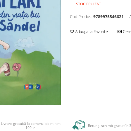
STOC EPUIZAT
Cod Produs:
9789975546621
Adauga la Favorite
Cere 
Livrare gratuită la comenzi de minim
Retur și schimb gratuit în 3
199 lei