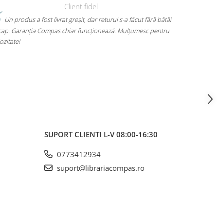
bătăi
Mi-am luat un rucsac Herlitz pentru liceu și chiar îmi place
ntru
mult. Are loc pentru toate cărțile, laptopul încape perfect și nu
mă dor umerii când îl car. Plus că arată super bine, exact cum
voiam. A ajuns rapid și fără surprize – 10/10!
SUPORT CLIENTI
L-V 08:00-16:30
0773412934
suport@librariacompas.ro