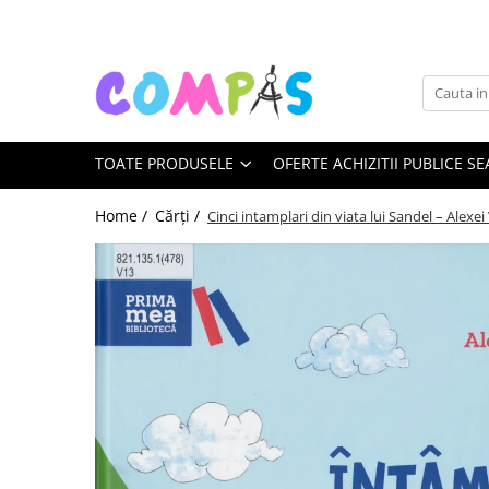
Toate Produsele
Noutăți Librăria Compas
Souvenir România
TOATE PRODUSELE
OFERTE ACHIZITII PUBLICE SE
Rechizite școlare
Instrumente de scris
Home /
Cărți /
Cinci intamplari din viata lui Sandel – Alexe
Pixuri
Stilouri școlare
Rollere și finelinere
Markere și textmarkere
Creioane grafice
Creioane mecanice
Creioane colorate
Creioane cerate
Carioci