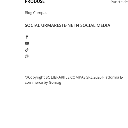
PRODUSE
Puncte de 
Clasici români și universali
Literatură modernă și
Blog Compas
contemporană
SOCIAL
URMARESTE-NE IN SOCIAL MEDIA
Thriller și mister
Young adult
Science-fiction și fantasy
Ficțiune erotică
Ficțiune mitologică și istorică
Romane de dragoste
Poezie și teatru
©Copyright SC LIBRARIILE COMPAS SRL 2026
Platforma E-
Romane ilustrate
commerce by Gomag
Dezvoltare personală și non-
ficțiune
Psihologie și dezvoltare personală
Biografii și memorii
Parenting și educație
Sănătate și stil de viață