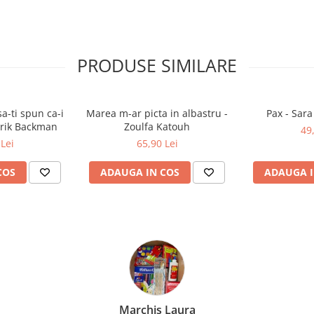
PRODUSE SIMILARE
a-ti spun ca-i
Marea m-ar picta in albastru -
Pax - Sar
drik Backman
Zoulfa Katouh
49
Lei
65,90 Lei
COS
ADAUGA IN COS
ADAUGA I
Bochis Elena