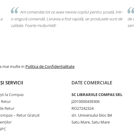
Client fidel
u școală, într-
Un produs a fost livrat greșit, dar returul s-a făcut fără 
dusele sunt de
de cap. Garanția Compas chiar funcționează. Mulțumesc pe
seriozitate!
la mai multe in
Politica de Confidentialitate
ȘI SERVICII
DATE COMERCIALE
ști la Compas
SC LIBRARIILE COMPAS SRL
e Retur
J2010000439306
de Retur
RO27242324
Compas – Retur Gratuit
str. Universului bloc B4
ienților
Satu Mare, Satu Mare
ANPC