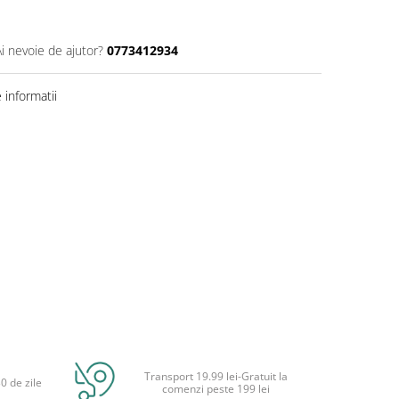
Ai nevoie de ajutor?
0773412934
informatii
Transport 19.99 lei-Gratuit la
0 de zile
comenzi peste 199 lei