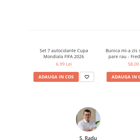
ISBN: 9789975546621
Ghiozdane și rucsacuri
Dimensiuni: l: 13cm | H: 20cm
Ghiozdane școlare
Rucsacuri școlare și casual
Ghiozdane pentru grădinită
Trollere pentru copii
Penare
Set 7 autocolante Cupa
Bunica mi-a zis s
Mondiala FIFA 2026
pare rau - Fre
Penare echipate
6,99 Lei
58,00 
Penare neechipate
Penare tip etui
ADAUGA IN COS
ADAUGA IN 
Acuarele și pensule școlare
Acuarele școlare și Tempera
Pensule școlare
Pahare și palete pictură
Cărți
Cărți pentru copii
Cărți de colorat
Marchis Laura