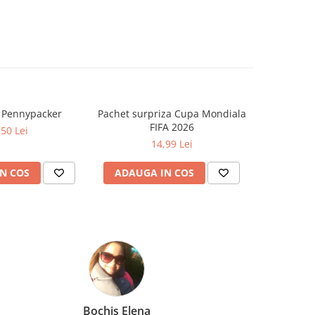
a Pennypacker
Pachet surpriza Cupa Mondiala
Cat timp
FIFA 2026
Zo
,50 Lei
14,99 Lei
N COS
ADAUGA IN COS
ADAUG
Amelia Bran