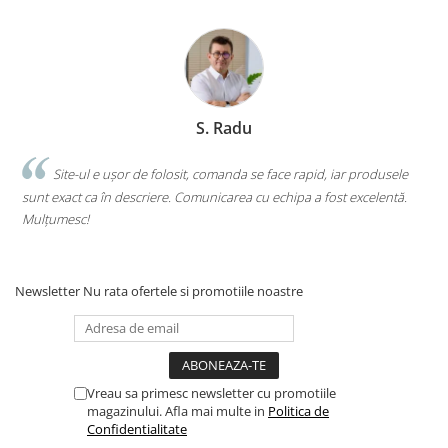
Romane și literatură
Clasici români și universali
Literatură modernă și
contemporană
Thriller și mister
S. Radu
Young adult
Science-fiction și fantasy
.
Site-ul e ușor de folosit, comanda se face rapid, iar produsele
Ficțiune erotică
sunt exact ca în descriere. Comunicarea cu echipa a fost excelentă.
s
Ficțiune mitologică și istorică
Mulțumesc!
c
Romane de dragoste
Poezie și teatru
Newsletter
Nu rata ofertele si promotiile noastre
Romane ilustrate
Dezvoltare personală și non-
ficțiune
Psihologie și dezvoltare personală
Vreau sa primesc newsletter cu promotiile
Biografii și memorii
magazinului. Afla mai multe in
Politica de
Parenting și educație
Confidentialitate