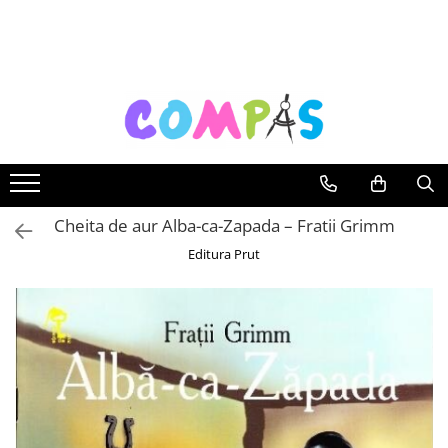
Toate Produsele
Pachete cadou
Noutăți Librăria Compas
Souvenir România
Rechizite școlare
Instrumente de scris
Cheita de aur Alba-ca-Zapada – Fratii Grimm
Pixuri
Editura Prut
Stilouri școlare
Rollere și finelinere
Markere și textmarkere
Creioane grafice
Creioane mecanice
Creioane colorate
Creioane cerate