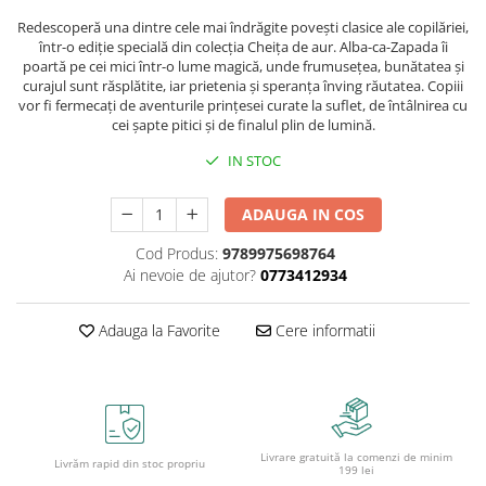
Cutii pentru depozitare
Redescoperă una dintre cele mai îndrăgite povești clasice ale copilăriei,
Caiete școlare și hârtie
într-o ediție specială din colecția Cheița de aur. Alba-ca-Zapada îi
Caiete dictando
poartă pe cei mici într-o lume magică, unde frumusețea, bunătatea și
curajul sunt răsplătite, iar prietenia și speranța înving răutatea. Copiii
Caiete matematică
vor fi fermecați de aventurile prințesei curate la suflet, de întâlnirea cu
Caiete muzică
cei șapte pitici și de finalul plin de lumină.
Caiete geografie și biologie
IN STOC
Caiete tip I, II și III
Caiete foi veline
ADAUGA IN COS
Rezerve pentru caiete
Cod Produs:
9789975698764
Vocabulare
Ai nevoie de ajutor?
0773412934
Blocuri de desen școlare
Hârtie pentru lucru manual
Adauga la Favorite
Cere informatii
Accesorii geometrie și matematică
Rigle și Echere
Raportoare
Compasuri
Livrare gratuită la comenzi de minim
Truse geometrie
Livrăm rapid din stoc propriu
199 lei