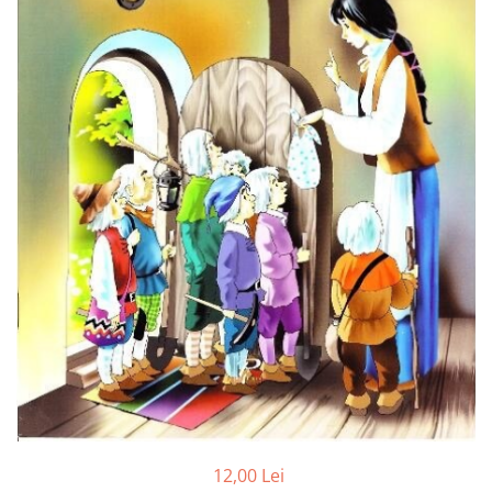
Carioci
Radiere
Ascutițori
Corectoare și lipici
Mine și rezerve
Cretă școlară și creativă
Accesorii școlare
Coperți caiete si cărți
Etichete școlare
Carnete pentru elevi
Lupe și articole educative
Foarfece școlare
Globuri pământești
Cutii sandwich și caserole
Umbrele pentru copii
Termosuri
Pahare și sticle pentru scoală
12,00 Lei