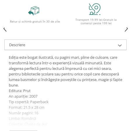
Socotitori și bețisoare pentru
numărat
Ghiozdane și rucsacuri
Transport 19.99 lei-Gratuit la
Retur și schimb gratuit în 30 de zile
comenzi peste 199 lei
Ghiozdane școlare
Rucsacuri școlare și casual
Ghiozdane pentru grădinită
Descriere
Trollere pentru copii
Penare
Ediția este bogat ilustrată, cu pagini mari, pline de culoare, care
transformă lectura într-o experiență vizuală minunată. Este
Penare echipate
alegerea perfectă pentru lectură împreună cu cei mici seara,
Penare neechipate
pentru bibliotecile școlare sau pentru orice copil care descoperă
Penare tip etui
lumea basmelor și îndrăgește poveștile cu prințese, magie și fapte
bune.
Acuarele și pensule școlare
Editura: Prut
Acuarele școlare și Tempera
An apariție: 2007
Tip copertă: Paperback
Pensule școlare
Format: 21.5 x 28 cm
Pahare și palete pictură
Număr pagini: 16
Cărți
Limba: Română
Colecție: Cheița de aur
Cărți pentru copii
ISBN: 9789975698764