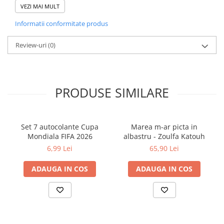
Cărți de colorat
Categorie: Ficțiuni, povestioare / Bibliografie școlară / Rafturi
VEZI MAI MULT
alese
Cărți ilustrate și interactive
Informatii conformitate produs
Vârsta recomandată: 4-6 ani
Povești și ficțiune pentru copii
Review-uri
(0)
Enciclopedii și atlase pentru copii
Materiale educaționale
Benzi desenate
Hobby și activități pentru copii
PRODUSE SIMILARE
Educație și carte școlară
Metoda Montessori
Culegeri și materiale auxiliare
Set 7 autocolante Cupa
Marea m-ar picta in
Mondiala FIFA 2026
albastru - Zoulfa Katouh
Caiete de vacanță
6,99 Lei
65,90 Lei
Bibliografie școlară
Bibliografie didactică
ADAUGA IN COS
ADAUGA IN COS
Dicționare și gramatici
Pregătire pentru admitere
Pregătire Evaluare Națională
Pregătire Bacalaureat