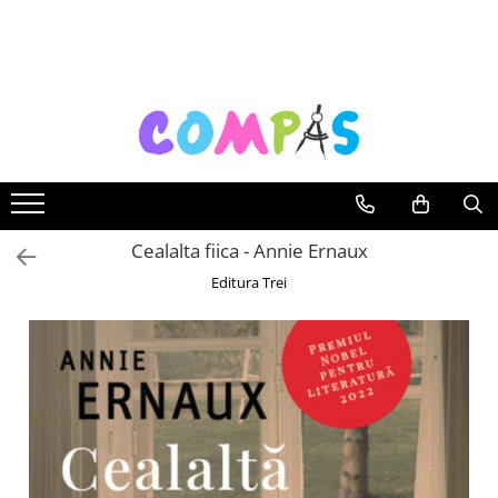
Toate Produsele
Noutăți Librăria Compas
Souvenir România
Rechizite școlare
Instrumente de scris
Pixuri
Cealalta fiica - Annie Ernaux
Stilouri școlare
Editura Trei
Rollere și finelinere
Markere și textmarkere
Creioane grafice
Creioane mecanice
Creioane colorate
Creioane cerate
Carioci