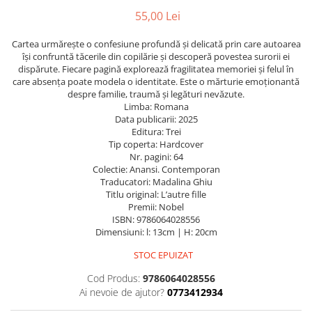
Caiete școlare și hârtie
55,00 Lei
Caiete dictando
Caiete matematică
Cartea urmărește o confesiune profundă și delicată prin care autoarea
își confruntă tăcerile din copilărie și descoperă povestea surorii ei
Caiete muzică
dispărute. Fiecare pagină explorează fragilitatea memoriei și felul în
Caiete geografie și biologie
care absența poate modela o identitate. Este o mărturie emoționantă
despre familie, traumă și legături nevăzute.
Caiete tip I, II și III
Limba: Romana
Caiete foi veline
Data publicarii: 2025
Rezerve pentru caiete
Editura: Trei
Tip coperta: Hardcover
Vocabulare
Nr. pagini: 64
Blocuri de desen școlare
Colectie: Anansi. Contemporan
Traducatori: Madalina Ghiu
Hârtie pentru lucru manual
Titlu original: L’autre fille
Accesorii geometrie și matematică
Premii: Nobel
ISBN: 9786064028556
Rigle și Echere
Dimensiuni: l: 13cm | H: 20cm
Raportoare
STOC EPUIZAT
Compasuri
Cod Produs:
9786064028556
Truse geometrie
Ai nevoie de ajutor?
0773412934
Socotitori și bețisoare pentru
numărat