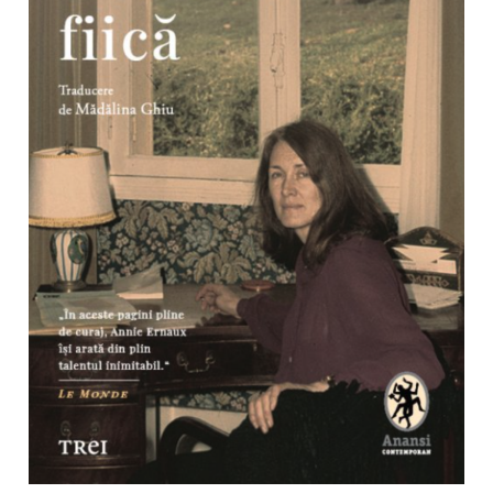
Radiere
Ascutițori
Corectoare și lipici
Mine și rezerve
Cretă școlară și creativă
Accesorii școlare
Coperți caiete si cărți
Etichete școlare
Carnete pentru elevi
Lupe și articole educative
Foarfece școlare
Globuri pământești
Cutii sandwich și caserole
Umbrele pentru copii
Termosuri
Pahare și sticle pentru scoală
Cutii pentru depozitare