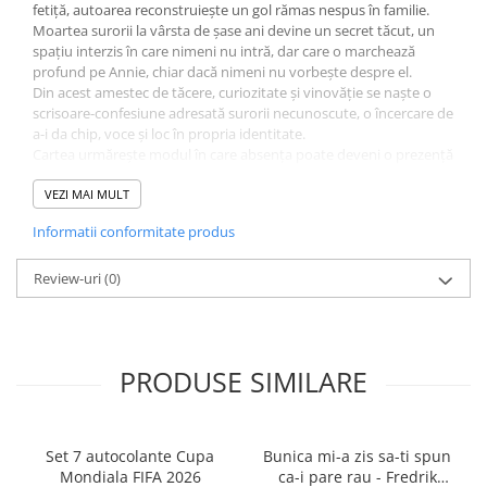
fetiță, autoarea reconstruiește un gol rămas nespus în familie.
Cărți ilustrate și interactive
Moartea surorii la vârsta de șase ani devine un secret tăcut, un
Povești și ficțiune pentru copii
spațiu interzis în care nimeni nu intră, dar care o marchează
Enciclopedii și atlase pentru copii
profund pe Annie, chiar dacă nimeni nu vorbește despre el.
Din acest amestec de tăcere, curiozitate și vinovăție se naște o
Materiale educaționale
scrisoare-confesiune adresată surorii necunoscute, o încercare de
Benzi desenate
a-i da chip, voce și loc în propria identitate.
Cartea urmărește modul în care absența poate deveni o prezență
Hobby și activități pentru copii
definitorie, iar tăcerea o formă de memorie care modelează
Educație și carte școlară
întreaga viață.
VEZI MAI MULT
Inspirată de Scrisoare către tata a lui Franz Kafka, această
Metoda Montessori
Informatii conformitate produs
mărturisire intimă este o explorare a trecutului, a rolului pe care îl
Culegeri și materiale auxiliare
ocupăm în familie și a umbrei celor dispăruți care continuă să
Caiete de vacanță
trăiască în noi.
Review-uri
(0)
Bibliografie școlară
Bibliografie didactică
Dicționare și gramatici
PRODUSE SIMILARE
Pregătire pentru admitere
Pregătire Evaluare Națională
Pregătire Bacalaureat
Set 7 autocolante Cupa
Bunica mi-a zis sa-ti spun
Romane și literatură
Mondiala FIFA 2026
ca-i pare rau - Fredrik