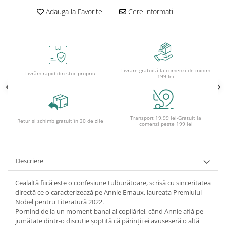
Adauga la Favorite
Cere informatii
Ghiozdane și rucsacuri
Ghiozdane școlare
Rucsacuri școlare și casual
Ghiozdane pentru grădinită
Trollere pentru copii
Livrare gratuită la comenzi de minim
Livrăm rapid din stoc propriu
199 lei
Penare
Penare echipate
Penare neechipate
Transport 19.99 lei-Gratuit la
Retur și schimb gratuit în 30 de zile
Penare tip etui
comenzi peste 199 lei
Acuarele și pensule școlare
Acuarele școlare și Tempera
Descriere
Pensule școlare
Pahare și palete pictură
Cealaltă fiică este o confesiune tulburătoare, scrisă cu sinceritatea
Cărți
directă ce o caracterizează pe Annie Ernaux, laureata Premiului
Nobel pentru Literatură 2022.
Cărți pentru copii
Pornind de la un moment banal al copilăriei, când Annie află pe
Cărți de colorat
jumătate dintr-o discuție șoptită că părinții ei avuseseră o altă