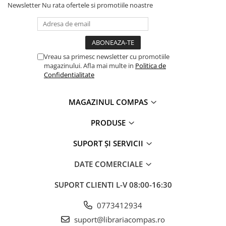
Artă și fotografie
Newsletter
Nu rata ofertele si promotiile noastre
Ghiduri și hărți
Istorie și științe sociale
Afaceri și economie
Religie și spiritualitate
Vreau sa primesc newsletter cu promotiile
magazinului. Afla mai multe in
Politica de
Știință și tehnologie
Confidentialitate
Gastronomie și hobby
Filosofie și eseuri
MAGAZINUL COMPAS
Limbi străine
PRODUSE
Dicționare și ghiduri de conversație
Literatură în limbi străine
SUPORT ȘI SERVICII
Gramatică și vocabulare
Papetărie și articole din hârtie
DATE COMERCIALE
Planificare și agende
SUPORT CLIENTI
L-V 08:00-16:30
Agende datate
Agende nedatate
0773412934
Agende pentru copii
suport@librariacompas.ro