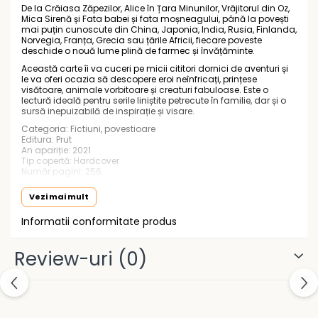
Socotitori și bețisoare pentru
De la Crăiasa Zăpezilor, Alice în Țara Minunilor, Vrăjitorul din Oz,
numărat
Mica Sirenă și Fata babei și fata moșneagului, până la povești
mai puțin cunoscute din China, Japonia, India, Rusia, Finlanda,
Ghiozdane și rucsacuri
Norvegia, Franța, Grecia sau țările Africii, fiecare poveste
deschide o nouă lume plină de farmec și învățăminte.
Ghiozdane școlare
Această carte îi va cuceri pe micii cititori dornici de aventuri și
Rucsacuri școlare și casual
le va oferi ocazia să descopere eroi neînfricați, prințese
visătoare, animale vorbitoare și creaturi fabuloase. Este o
Ghiozdane pentru grădinită
lectură ideală pentru serile liniștite petrecute în familie, dar și o
Trollere pentru copii
sursă inepuizabilă de inspirație și visare.
Penare
Categoria: Fictiuni, povestioare
Editura: Prut
Penare echipate
An apariție: 2021
Tip copertă: Hardcover
Penare neechipate
Număr pagini: 256
Limba: Română
Penare tip etui
Vârstă recomandată: 2-4 ani, 4-6 ani, 6-8 ani, 8-10 ani
Vezi mai mult
ISBN: 9789975545655
Acuarele și pensule școlare
Dimensiuni: l: 23cm | h: 28cm
Informatii conformitate produs
Acuarele școlare și Tempera
Pensule școlare
Review-uri
(0)
Pahare și palete pictură
Cărți
Cărți pentru copii