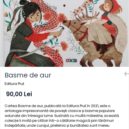
Radiere
Ascutițori
Corectoare și lipici
Mine și rezerve
Cretă școlară și creativă
Accesorii școlare
Coperți caiete si cărți
Etichete școlare
Carnete pentru elevi
Lupe și articole educative
Basme de aur
Foarfece școlare
Editura Prut
Globuri pământești
Cutii sandwich și caserole
90,00 Lei
Umbrele pentru copii
Cartea Basme de aur, publicată la Editura Prut în 2021, este o
Termosuri
antologie impresionantă de povești clasice și basme populare
Pahare și sticle pentru scoală
adunate din întreaga lume. Ilustrată cu multă măiestrie, această
colecție îi invită pe cititori într-o călătorie magică prin tărâmuri
Cutii pentru depozitare
îndepărtate, unde curajul, prietenia și bunătatea sunt mereu