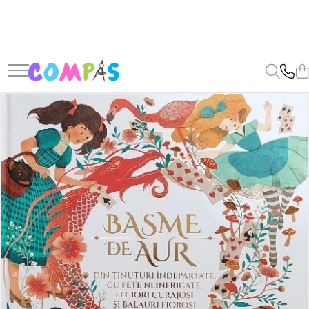
Toate Produsele
Noutăți Librăria Compas
Souvenir România
Rechizite școlare
Instrumente de scris
Pixuri
Stilouri școlare
Rollere și finelinere
Markere și textmarkere
Creioane grafice
Creioane mecanice
Creioane colorate
Creioane cerate
Carioci