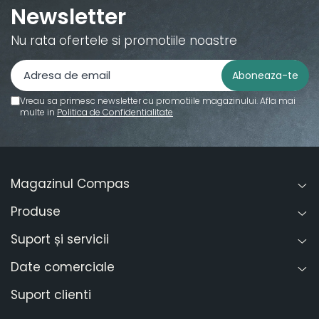
Newsletter
Artă și fotografie
Ghiduri și hărți
Nu rata ofertele si promotiile noastre
Istorie și științe sociale
Afaceri și economie
Religie și spiritualitate
Vreau sa primesc newsletter cu promotiile magazinului. Afla mai
Știință și tehnologie
multe in
Politica de Confidentialitate
Gastronomie și hobby
Filosofie și eseuri
Limbi străine
Magazinul Compas
Dicționare și ghiduri de
conversație
Produse
Literatură în limbi străine
Suport și servicii
Gramatică și vocabulare
Papetărie și articole din hârtie
Date comerciale
Planificare și agende
Suport clienti
Agende datate
Agende nedatate