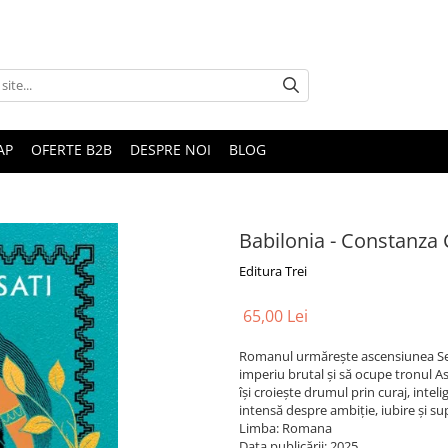
AP
OFERTE B2B
DESPRE NOI
BLOG
Babilonia - Constanza 
Editura Trei
65,00 Lei
Romanul urmărește ascensiunea Semi
imperiu brutal și să ocupe tronul Asiri
își croiește drumul prin curaj, intel
intensă despre ambiție, iubire și su
Limba: Romana
Data publicării: 2025