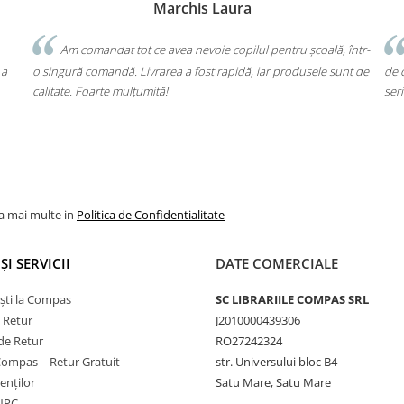
Bochis Elena
Client fidel
tru școală, într-
Un produs a fost livrat greșit, dar returul s-a făcut fă
produsele sunt de
de cap. Garanția Compas chiar funcționează. Mulțumesc 
seriozitate!
la mai multe in
Politica de Confidentialitate
ȘI SERVICII
DATE COMERCIALE
ști la Compas
SC LIBRARIILE COMPAS SRL
e Retur
J2010000439306
de Retur
RO27242324
Compas – Retur Gratuit
str. Universului bloc B4
ienților
Satu Mare, Satu Mare
ANPC