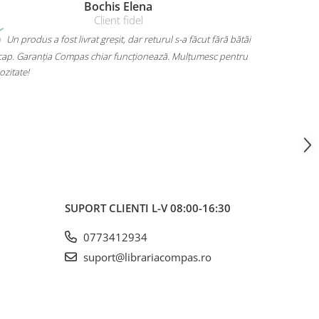
Amelia Bran
ră bătăi
Mi-am luat un rucsac Herlitz pentru liceu și chiar îmi place
pentru
mult. Are loc pentru toate cărțile, laptopul încape perfect și nu
mă dor umerii când îl car. Plus că arată super bine, exact cum
voiam. A ajuns rapid și fără surprize – 10/10!
SUPORT CLIENTI
L-V 08:00-16:30
0773412934
suport@librariacompas.ro