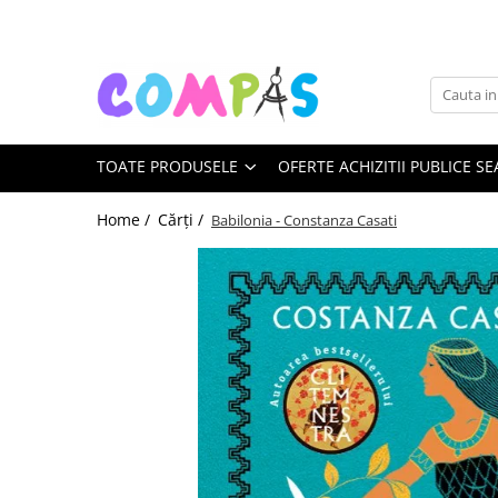
Toate Produsele
Noutăți Librăria Compas
Souvenir România
TOATE PRODUSELE
OFERTE ACHIZITII PUBLICE SE
Rechizite școlare
Instrumente de scris
Home /
Cărți /
Babilonia - Constanza Casati
Pixuri
Stilouri școlare
Rollere și finelinere
Markere și textmarkere
Creioane grafice
Creioane mecanice
Creioane colorate
Creioane cerate
Carioci