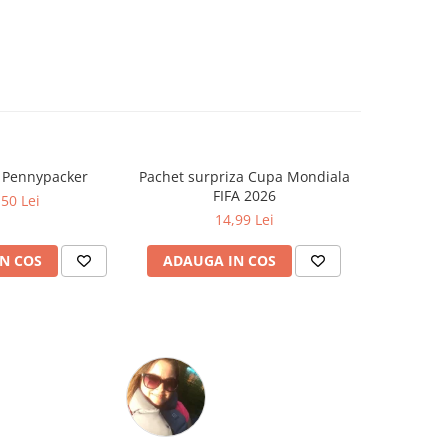
a Pennypacker
Pachet surpriza Cupa Mondiala
Cat timp
FIFA 2026
Zo
,50 Lei
14,99 Lei
N COS
ADAUGA IN COS
ADAUG