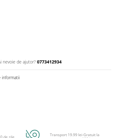
Ai nevoie de ajutor?
0773412934
informatii
Transport 19.99 lei-Gratuit la
0 de zile