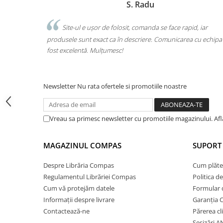
Marchis Laura
Cărți ilustrate și interactive
Povești și ficțiune pentru copii
 se face rapid, iar
Am comandat tot ce avea nevoie copilul pen
Enciclopedii și atlase pentru copii
. Comunicarea cu echipa a
o singură comandă. Livrarea a fost rapidă, iar 
Materiale educaționale
calitate. Foarte mulțumită!
Benzi desenate
Hobby și activități pentru copii
Educație și carte școlară
Newsletter
Nu rata ofertele si promotiile noastre
Metoda Montessori
Culegeri și materiale auxiliare
Vreau sa primesc newsletter cu promotiile magazinului. Af
Caiete de vacanță
Bibliografie școlară
MAGAZINUL COMPAS
SUPORT 
Bibliografie didactică
Dicționare și gramatici
Despre Librăria Compas
Cum plăte
Regulamentul Librăriei Compas
Politica d
Pregătire pentru admitere
Cum vă protejăm datele
Formular 
Pregătire Evaluare Națională
Informații despre livrare
Garanția 
Pregătire Bacalaureat
Contactează-ne
Părerea cl
Romane și literatură
Sesizări 