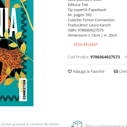
Editura: Trei
Tip copertă: Paperback
Nr. pagini: 592
Colecție: Fiction Connection
Traducători: Laura Karsch
ISBN: 9786064027573
Dimensiuni: l: 13cm | H: 20cm
STOC EPUIZAT
Cod Produs:
9786064027573
Adauga la Favorite
Cere 
Livrare gratuită la comenzi de minim
Retur și schimb gratuit în 3