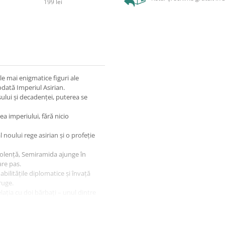
199 lei
le mai enigmatice figuri ale
dată Imperiul Asirian.
sului și decadenței, puterea se
 imperiului, fără nicio
noului rege asirian și o profeție
violență, Semiramida ajunge în
are pas.
abilitățile diplomatice și învață
ruge.
lația cu doi bărbați – unul dintre
ul personal, cât și pe cel al
itul într-o poveste amplă și plină