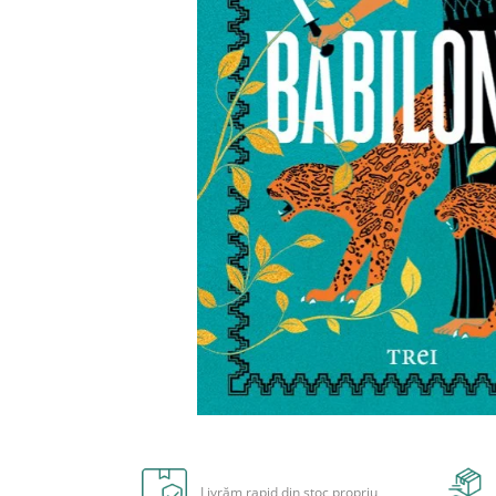
Radiere
Ascutițori
Corectoare și lipici
Mine și rezerve
Cretă școlară și creativă
Accesorii școlare
Coperți caiete si cărți
Etichete școlare
Carnete pentru elevi
Lupe și articole educative
Foarfece școlare
Globuri pământești
Cutii sandwich și caserole
Umbrele pentru copii
Termosuri
Distribuie
Pahare și sticle pentru scoală
pe
Cutii pentru depozitare
Facebook
Livrăm rapid din stoc propriu