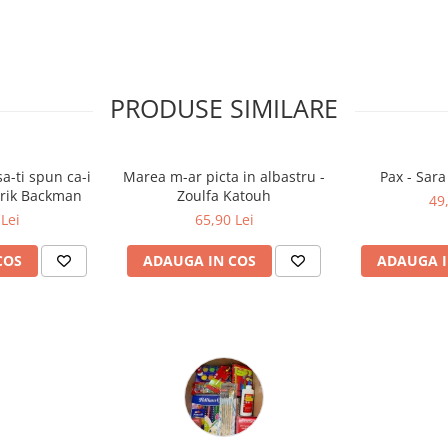
 fie înfrântă și care își
cronică a unei ascensiuni
t vreodată.
PRODUSE SIMILARE
a-ti spun ca-i
Marea m-ar picta in albastru -
Pax - Sar
drik Backman
Zoulfa Katouh
49
Lei
65,90 Lei
COS
ADAUGA IN COS
ADAUGA I