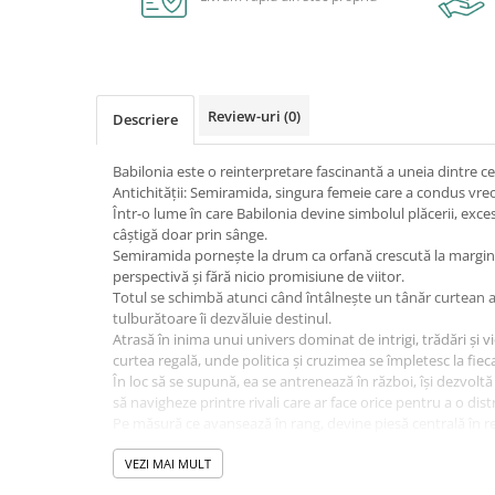
Caiete școlare și hârtie
Caiete dictando
Caiete matematică
Caiete muzică
Review-uri
(0)
Descriere
Caiete geografie și biologie
Caiete tip I, II și III
Babilonia este o reinterpretare fascinantă a uneia dintre ce
Caiete foi veline
Antichității: Semiramida, singura femeie care a condus vreo
Rezerve pentru caiete
Într-o lume în care Babilonia devine simbolul plăcerii, exce
câștigă doar prin sânge.
Vocabulare
Semiramida pornește la drum ca orfană crescută la marginea
Blocuri de desen școlare
perspectivă și fără nicio promisiune de viitor.
Hârtie pentru lucru manual
Totul se schimbă atunci când întâlnește un tânăr curtean al 
tulburătoare îi dezvăluie destinul.
Accesorii geometrie și matematică
Atrasă în inima unui univers dominat de intrigi, trădări și 
Rigle și Echere
curtea regală, unde politica și cruzimea se împletesc la fiec
În loc să se supună, ea se antrenează în război, își dezvoltă 
Raportoare
să navigheze printre rivali care ar face orice pentru a o dist
Compasuri
Pe măsură ce avansează în rang, devine piesă centrală în re
Truse geometrie
ei fiind chiar regele –, relație care îi va influența atât destin
imperiului.
VEZI MAI MULT
Socotitori și bețisoare pentru
Prin talentul ei narativ, Costanza Casati îmbină istoria și m
numărat