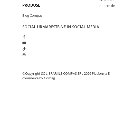
Clasici români și universali
PRODUSE
Puncte de 
Literatură modernă și
Blog Compas
contemporană
Thriller și mister
SOCIAL
URMARESTE-NE IN SOCIAL MEDIA
Young adult
Science-fiction și fantasy
Ficțiune erotică
Ficțiune mitologică și istorică
Romane de dragoste
Poezie și teatru
Romane ilustrate
©Copyright SC LIBRARIILE COMPAS SRL 2026
Platforma E-
Dezvoltare personală și non-
commerce by Gomag
ficțiune
Psihologie și dezvoltare personală
Biografii și memorii
Parenting și educație
Sănătate și stil de viață