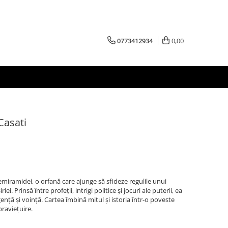
0773412934
0,00
Casati
ramidei, o orfană care ajunge să sfideze regulile unui
ei. Prinsă între profeții, intrigi politice și jocuri ale puterii, ea
igență și voință. Cartea îmbină mitul și istoria într-o poveste
praviețuire.