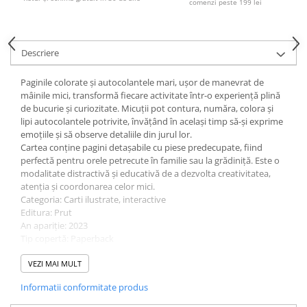
comenzi peste 199 lei
Ghiozdane și rucsacuri
Ghiozdane școlare
Descriere
Rucsacuri școlare și casual
Ghiozdane pentru grădinită
Paginile colorate și autocolantele mari, ușor de manevrat de
Trollere pentru copii
mâinile mici, transformă fiecare activitate într-o experiență plină
de bucurie și curiozitate. Micuții pot contura, număra, colora și
Penare
lipi autocolantele potrivite, învățând în același timp să-și exprime
Penare echipate
emoțiile și să observe detaliile din jurul lor.
Cartea conține pagini detașabile cu piese predecupate, fiind
Penare neechipate
perfectă pentru orele petrecute în familie sau la grădiniță. Este o
Penare tip etui
modalitate distractivă și educativă de a dezvolta creativitatea,
Acuarele și pensule școlare
atenția și coordonarea celor mici.
Categoria: Carti ilustrate, interactive
Acuarele școlare și Tempera
Editura: Prut
Pensule școlare
An apariție: 2023
Tip copertă: Paperback
Pahare și palete pictură
Număr pagini: 24
Cărți
Limba: Română
VEZI MAI MULT
Cărți pentru copii
Vârstă recomandată: 2-4 ani, 4-6 ani
Informatii conformitate produs
ISBN: 9789975547406
Cărți de colorat
Dimensiuni: l: 22cm | h: 28cm