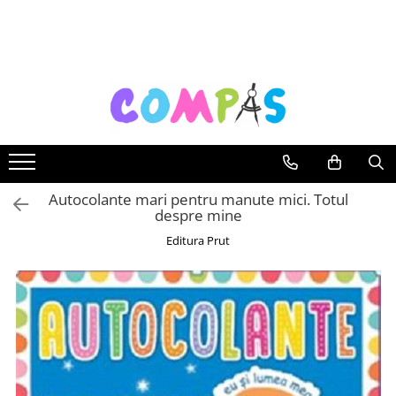
Toate Produsele
Noutăți Librăria Compas
Souvenir România
Rechizite școlare
Instrumente de scris
Pixuri
Autocolante mari pentru manute mici. Totul
despre mine
Stilouri școlare
Rollere și finelinere
Editura Prut
Markere și textmarkere
Creioane grafice
Creioane mecanice
Creioane colorate
Creioane cerate
Carioci