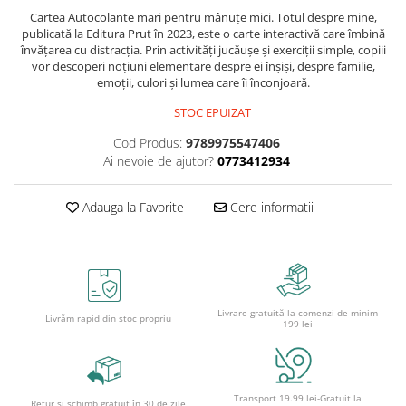
Caiete școlare și hârtie
Cartea Autocolante mari pentru mânuțe mici. Totul despre mine,
Caiete dictando
publicată la Editura Prut în 2023, este o carte interactivă care îmbină
învățarea cu distracția. Prin activități jucăușe și exerciții simple, copiii
Caiete matematică
vor descoperi noțiuni elementare despre ei înșiși, despre familie,
Caiete muzică
emoții, culori și lumea care îi înconjoară.
Caiete geografie și biologie
STOC EPUIZAT
Caiete tip I, II și III
Cod Produs:
9789975547406
Caiete foi veline
Ai nevoie de ajutor?
0773412934
Rezerve pentru caiete
Vocabulare
Adauga la Favorite
Cere informatii
Blocuri de desen școlare
Hârtie pentru lucru manual
Accesorii geometrie și matematică
Rigle și Echere
Livrare gratuită la comenzi de minim
Raportoare
Livrăm rapid din stoc propriu
199 lei
Compasuri
Truse geometrie
Socotitori și bețisoare pentru
Transport 19.99 lei-Gratuit la
numărat
Retur și schimb gratuit în 30 de zile