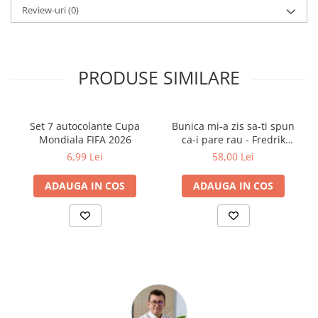
Cărți ilustrate și interactive
Review-uri
(0)
Povești și ficțiune pentru copii
Enciclopedii și atlase pentru copii
Materiale educaționale
PRODUSE SIMILARE
Benzi desenate
Hobby și activități pentru copii
Educație și carte școlară
Set 7 autocolante Cupa
Bunica mi-a zis sa-ti spun
Mondiala FIFA 2026
ca-i pare rau - Fredrik
Metoda Montessori
Backman
6,99 Lei
58,00 Lei
Culegeri și materiale auxiliare
Caiete de vacanță
ADAUGA IN COS
ADAUGA IN COS
Bibliografie școlară
Bibliografie didactică
Dicționare și gramatici
Pregătire pentru admitere
Pregătire Evaluare Națională
Pregătire Bacalaureat
Romane și literatură