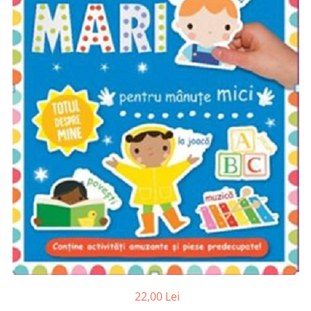
Radiere
Ascutițori
Corectoare și lipici
Mine și rezerve
Cretă școlară și creativă
Accesorii școlare
Coperți caiete si cărți
Etichete școlare
Carnete pentru elevi
Lupe și articole educative
Foarfece școlare
Globuri pământești
Cutii sandwich și caserole
Umbrele pentru copii
Termosuri
Pahare și sticle pentru scoală
Cutii pentru depozitare
22,00 Lei