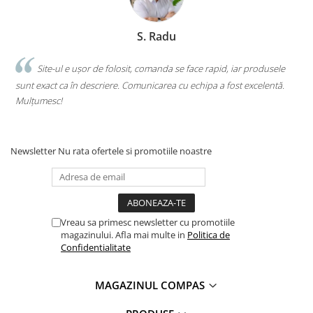
Clasici români și universali
Literatură modernă și
S. Radu
contemporană
Thriller și mister
.
Site-ul e ușor de folosit, comanda se face rapid, iar produsele
Young adult
sunt exact ca în descriere. Comunicarea cu echipa a fost excelentă.
s
Science-fiction și fantasy
Mulțumesc!
c
Ficțiune erotică
Ficțiune mitologică și istorică
Newsletter
Nu rata ofertele si promotiile noastre
Romane de dragoste
Poezie și teatru
Romane ilustrate
Dezvoltare personală și non-
ficțiune
Vreau sa primesc newsletter cu promotiile
magazinului. Afla mai multe in
Politica de
Psihologie și dezvoltare personală
Confidentialitate
Biografii și memorii
Parenting și educație
MAGAZINUL COMPAS
Sănătate și stil de viață