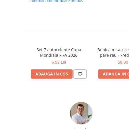
Informatii conformitate produs
Ghiozdane și rucsacuri
Ghiozdane școlare
Rucsacuri școlare și casual
Ghiozdane pentru grădinită
Trollere pentru copii
Penare
Set 7 autocolante Cupa
Bunica mi-a zis s
Penare echipate
Mondiala FIFA 2026
pare rau - Fre
6,99 Lei
58,00 
Penare neechipate
Penare tip etui
ADAUGA IN COS
ADAUGA IN 
Acuarele și pensule școlare
Acuarele școlare și Tempera
Pensule școlare
Pahare și palete pictură
Cărți
Cărți pentru copii
Cărți de colorat