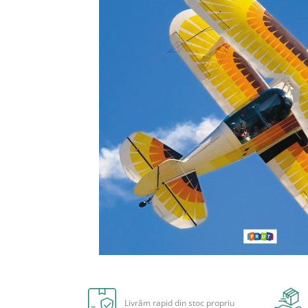
Radiere
Ascutițori
Corectoare și lipici
Mine și rezerve
Cretă școlară și creativă
Accesorii școlare
Coperți caiete si cărți
Etichete școlare
Carnete pentru elevi
Lupe și articole educative
Foarfece școlare
Globuri pământești
Cutii sandwich și caserole
Umbrele pentru copii
Termosuri
Distribuie
Pahare și sticle pentru scoală
pe
Cutii pentru depozitare
Facebook
Livrăm rapid din stoc propriu