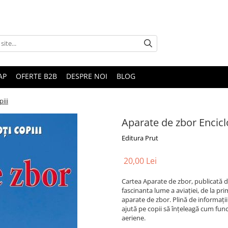
AP
OFERTE B2B
DESPRE NOI
BLOG
iii
Aparate de zbor Enciclo
Editura Prut
20,00 Lei
Cartea Aparate de zbor, publicată de 
fascinanta lume a aviației, de la pr
aparate de zbor. Plină de informații
ajută pe copii să înțeleagă cum func
aeriene.