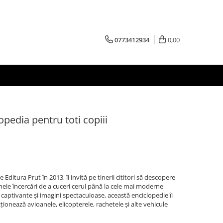
0773412934
0,00
pedia pentru toti copiii
Editura Prut în 2013, îi invită pe tinerii cititori să descopere
imele încercări de a cuceri cerul până la cele mai moderne
 captivante și imagini spectaculoase, această enciclopedie îi
ționează avioanele, elicopterele, rachetele și alte vehicule