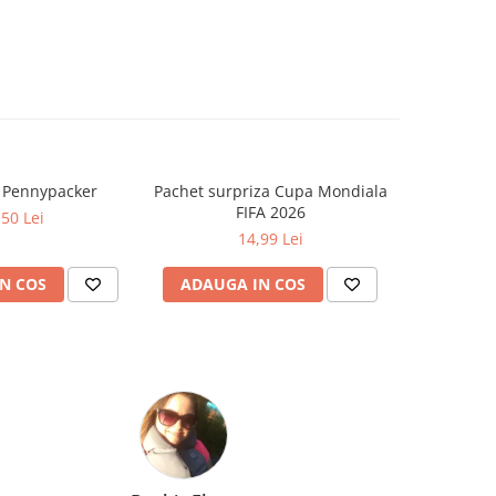
a Pennypacker
Pachet surpriza Cupa Mondiala
Cat timp
FIFA 2026
Zo
,50 Lei
14,99 Lei
N COS
ADAUGA IN COS
ADAUG