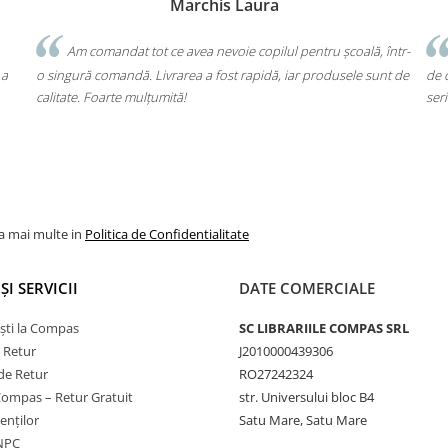
Marchis Laura
Bochi
Clie
ce avea nevoie copilul pentru școală, într-
Un produs a fost livrat greș
vrarea a fost rapidă, iar produsele sunt de
de cap. Garanția Compas chiar
mită!
seriozitate!
la mai multe in
Politica de Confidentialitate
ȘI SERVICII
DATE COMERCIALE
ști la Compas
SC LIBRARIILE COMPAS SRL
e Retur
J2010000439306
de Retur
RO27242324
Compas – Retur Gratuit
str. Universului bloc B4
ienților
Satu Mare, Satu Mare
ANPC