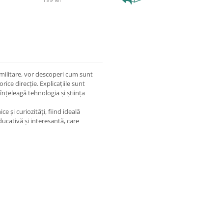
r militare, vor descoperi cum sunt
ice direcție. Explicațiile sunt
 înțeleagă tehnologia și știința
e și curiozități, fiind ideală
ucativă și interesantă, care