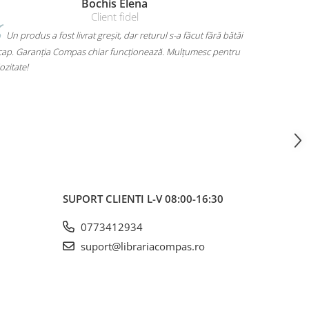
s Elena
Amelia Bran
nt fidel
it, dar returul s-a făcut fără bătăi
Mi-am luat un rucsac Herlitz pentru l
 funcționează. Mulțumesc pentru
mult. Are loc pentru toate cărțile, laptopu
mă dor umerii când îl car. Plus că arată 
voiam. A ajuns rapid și fără surprize – 10/
SUPORT CLIENTI
L-V 08:00-16:30
0773412934
suport@librariacompas.ro