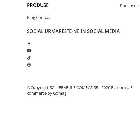
PRODUSE
Clasici români și universali
Puncte de 
Literatură modernă și
Blog Compas
contemporană
Thriller și mister
SOCIAL
URMARESTE-NE IN SOCIAL MEDIA
Young adult
Science-fiction și fantasy
Ficțiune erotică
Ficțiune mitologică și istorică
Romane de dragoste
Poezie și teatru
Romane ilustrate
©Copyright SC LIBRARIILE COMPAS SRL 2026
Platforma E-
Dezvoltare personală și non-
commerce by Gomag
ficțiune
Psihologie și dezvoltare personală
Biografii și memorii
Parenting și educație
Sănătate și stil de viață