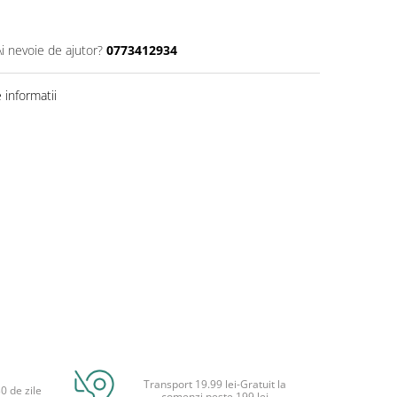
Ai nevoie de ajutor?
0773412934
informatii
Transport 19.99 lei-Gratuit la
0 de zile
comenzi peste 199 lei