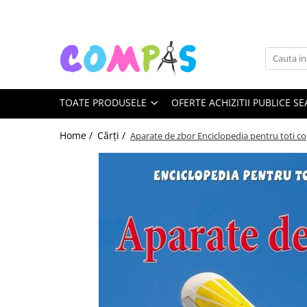
Toate Produsele
Noutăți Librăria Compas
Souvenir România
TOATE PRODUSELE
OFERTE ACHIZITII PUBLICE SE
Rechizite școlare
Instrumente de scris
Home /
Cărți /
Aparate de zbor Enciclopedia pentru toti cop
Pixuri
Stilouri școlare
Rollere și finelinere
Markere și textmarkere
Creioane grafice
Creioane mecanice
Creioane colorate
Creioane cerate
Carioci