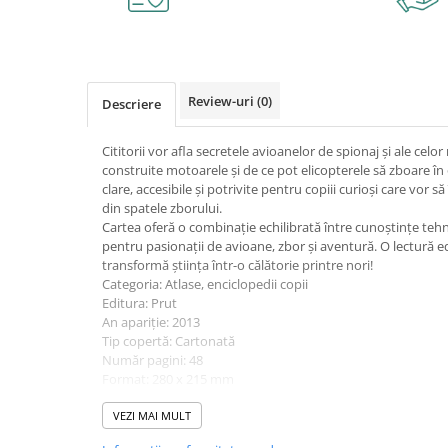
Caiete școlare și hârtie
Caiete dictando
Caiete matematică
Caiete muzică
Review-uri
(0)
Descriere
Caiete geografie și biologie
Caiete tip I, II și III
Cititorii vor afla secretele avioanelor de spionaj și ale celo
Caiete foi veline
construite motoarele și de ce pot elicopterele să zboare în or
Rezerve pentru caiete
clare, accesibile și potrivite pentru copiii curioși care vor să
din spatele zborului.
Vocabulare
Cartea oferă o combinație echilibrată între cunoștințe tehnic
Blocuri de desen școlare
pentru pasionații de avioane, zbor și aventură. O lectură ed
transformă știința într-o călătorie printre nori!
Hârtie pentru lucru manual
Categoria: Atlase, enciclopedii copii
Accesorii geometrie și matematică
Editura: Prut
An apariție: 2013
Rigle și Echere
Tip copertă: Cartonată
Raportoare
Număr pagini: 48
Compasuri
Format: 280 x 215 mm
Vârstă recomandată: 7-10 ani, 10+ ani
Truse geometrie
ISBN: 9789731972695
VEZI MAI MULT
Socotitori și bețisoare pentru
numărat