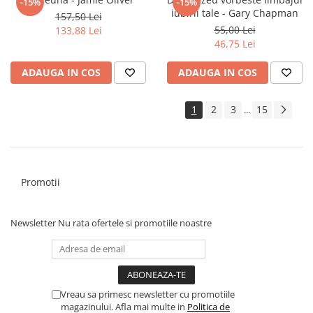
-15%
-15%
Clasici români și universali
iubirii tale - Gary Chapman
157,50 Lei
55,00 Lei
Literatură modernă și
133,88 Lei
46,75 Lei
contemporană
Thriller și mister
ADAUGA IN COS
ADAUGA IN COS
Young adult
Science-fiction și fantasy
1
2
3
15
...
Ficțiune erotică
Ficțiune mitologică și istorică
Romane de dragoste
Poezie și teatru
Promotii
Romane ilustrate
Dezvoltare personală și non-
ficțiune
Newsletter
Nu rata ofertele si promotiile noastre
Psihologie și dezvoltare personală
Biografii și memorii
Parenting și educație
Vreau sa primesc newsletter cu promotiile
Sănătate și stil de viață
magazinului. Afla mai multe in
Politica de