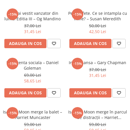
Ghiozdane și rucsacuri
Cel mai vestit vanzator din
Pentru fete. Ce se intampla cu
-15%
-15%
Ghiozdane școlare
lume. Editia III – Og Mandino
mine? – Susan Meredith
Rucsacuri școlare și casual
37,00 Lei
50,00 Lei
Ghiozdane pentru grădinită
31,45 Lei
42,50 Lei
Trollere pentru copii
ADAUGA IN COS
ADAUGA IN COS
Penare
Penare echipate
Inteligenta sociala – Daniel
Inca o sansa – Gary Chapman
Penare neechipate
-15%
-15%
Goleman
37,00 Lei
Penare tip etui
69,00 Lei
31,45 Lei
Acuarele și pensule școlare
58,65 Lei
Acuarele școlare și Tempera
ADAUGA IN COS
ADAUGA IN COS
Pensule școlare
Pahare și palete pictură
Cărți
Isadora Moon merge la balet –
Isadora Moon merge în parcul
-15%
-15%
Cărți pentru copii
Harriet Muncaster
de distracții – Harriet
Muncaster
59,00 Lei
59,00 Lei
Cărți de colorat