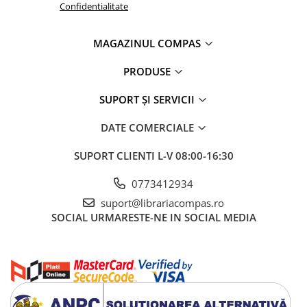
Artă și fotografie
Confidentialitate
Ghiduri și hărți
Istorie și științe sociale
MAGAZINUL COMPAS
Afaceri și economie
PRODUSE
Religie și spiritualitate
Știință și tehnologie
SUPORT ȘI SERVICII
Gastronomie și hobby
DATE COMERCIALE
Filosofie și eseuri
Limbi străine
SUPORT CLIENTI
L-V 08:00-16:30
Dicționare și ghiduri de conversație
0773412934
Literatură în limbi străine
Gramatică și vocabulare
suport@librariacompas.ro
SOCIAL
URMARESTE-NE IN SOCIAL MEDIA
Papetărie și articole din hârtie
Planificare și agende
Agende datate
Agende nedatate
Agende pentru copii