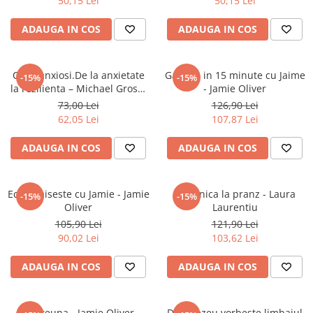
50,15 Lei
50,15 Lei
Cărți ilustrate și interactive
Povești și ficțiune pentru copii
ADAUGA IN COS
ADAUGA IN COS
Enciclopedii și atlase pentru copii
Materiale educaționale
Copii anxiosi.De la anxietate
Gateste in 15 minute cu Jaime
-15%
-15%
Benzi desenate
la rezilienta – Michael Grose,
- Jamie Oliver
Hobby și activități pentru copii
Jodi Richardson
73,00 Lei
126,90 Lei
Educație și carte școlară
62,05 Lei
107,87 Lei
Metoda Montessori
ADAUGA IN COS
ADAUGA IN COS
Culegeri și materiale auxiliare
Caiete de vacanță
Economiseste cu Jamie - Jamie
Duminica la pranz - Laura
Bibliografie școlară
-15%
-15%
Oliver
Laurentiu
Bibliografie didactică
105,90 Lei
121,90 Lei
Dicționare și gramatici
90,02 Lei
103,62 Lei
Pregătire pentru admitere
ADAUGA IN COS
ADAUGA IN COS
Pregătire Evaluare Națională
Pregătire Bacalaureat
Romane și literatură
Impreuna - Jamie Oliver
Dumnezeu vorbeste limbajul