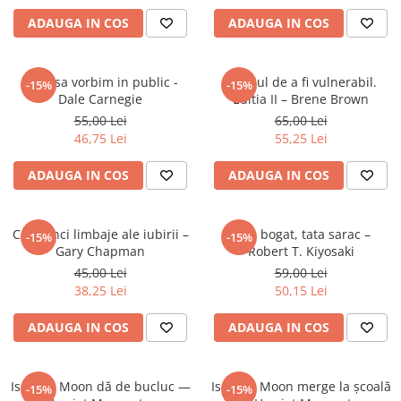
Radiere
ADAUGA IN COS
ADAUGA IN COS
Ascutițori
Corectoare și lipici
Mine și rezerve
Cum sa vorbim in public -
Curajul de a fi vulnerabil.
-15%
-15%
Cretă școlară și creativă
Dale Carnegie
Editia II – Brene Brown
Accesorii școlare
55,00 Lei
65,00 Lei
46,75 Lei
55,25 Lei
Coperți caiete si cărți
Etichete școlare
ADAUGA IN COS
ADAUGA IN COS
Carnete pentru elevi
Lupe și articole educative
Cele cinci limbaje ale iubirii –
Tata bogat, tata sarac –
-15%
-15%
Foarfece școlare
Gary Chapman
Robert T. Kiyosaki
Globuri pământești
45,00 Lei
59,00 Lei
Cutii sandwich și caserole
38,25 Lei
50,15 Lei
Umbrele pentru copii
ADAUGA IN COS
ADAUGA IN COS
Termosuri
Pahare și sticle pentru scoală
Cutii pentru depozitare
Isadora Moon dă de bucluc —
Isadora Moon merge la școală
-15%
-15%