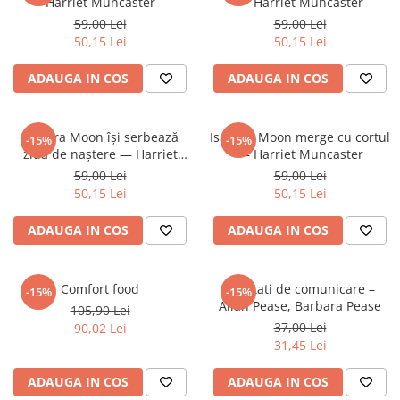
Caiete școlare și hârtie
Harriet Muncaster
— Harriet Muncaster
59,00 Lei
59,00 Lei
Caiete dictando
50,15 Lei
50,15 Lei
Caiete matematică
Caiete muzică
ADAUGA IN COS
ADAUGA IN COS
Caiete geografie și biologie
Caiete tip I, II și III
Isadora Moon își serbează
Isadora Moon merge cu cortul
-15%
-15%
Caiete foi veline
ziua de naștere — Harriet
— Harriet Muncaster
Rezerve pentru caiete
Muncaster
59,00 Lei
59,00 Lei
Vocabulare
50,15 Lei
50,15 Lei
Blocuri de desen școlare
ADAUGA IN COS
ADAUGA IN COS
Hârtie pentru lucru manual
Accesorii geometrie și matematică
Rigle și Echere
Comfort food
Abilitati de comunicare –
-15%
-15%
Allan Pease, Barbara Pease
105,90 Lei
Raportoare
37,00 Lei
90,02 Lei
Compasuri
31,45 Lei
Truse geometrie
Socotitori și bețisoare pentru
ADAUGA IN COS
ADAUGA IN COS
numărat