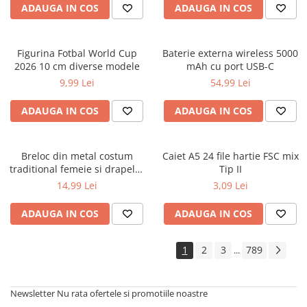
ADAUGA IN COS
ADAUGA IN COS
Cărți ilustrate și interactive
Povești și ficțiune pentru copii
Enciclopedii și atlase pentru copii
Figurina Fotbal World Cup
Baterie externa wireless 5000
Materiale educaționale
2026 10 cm diverse modele
mAh cu port USB-C
Benzi desenate
9,99 Lei
54,99 Lei
Hobby și activități pentru copii
ADAUGA IN COS
ADAUGA IN COS
Educație și carte școlară
Metoda Montessori
Culegeri și materiale auxiliare
Breloc din metal costum
Caiet A5 24 file hartie FSC mix
traditional femeie si drapelul
Tip II
Caiete de vacanță
Romaniei 9 cm
14,99 Lei
3,09 Lei
Bibliografie școlară
Bibliografie didactică
ADAUGA IN COS
ADAUGA IN COS
Dicționare și gramatici
Pregătire pentru admitere
1
2
3
789
...
Pregătire Evaluare Națională
Pregătire Bacalaureat
Newsletter
Nu rata ofertele si promotiile noastre
Romane și literatură