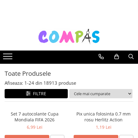
Toate Produsele
Noutăți Librăria Compas
Souvenir România
Rechizite școlare
Instrumente de scris
Pixuri
Toate Produsele
Stilouri școlare
Rollere și finelinere
Afiseaza:
1-
24
din
18913
produse
Markere și textmarkere
FILTRE
Creioane grafice
Creioane mecanice
Set 7 autocolante Cupa
Pix unica folosinta 0.7 mm
Creioane colorate
Mondiala FIFA 2026
rosu Herlitz Action
Creioane cerate
6,99 Lei
1,19 Lei
Carioci