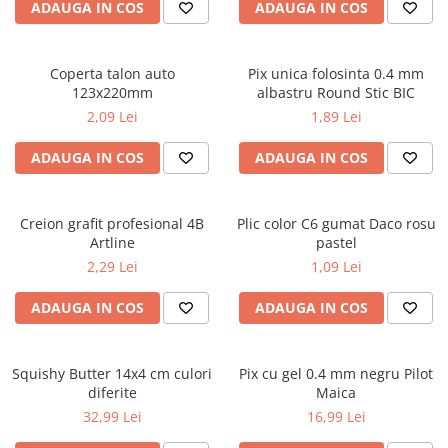
Caiete școlare și hârtie
ADAUGA IN COS
ADAUGA IN COS
Caiete dictando
Caiete matematică
Coperta talon auto
Pix unica folosinta 0.4 mm
Caiete muzică
123x220mm
albastru Round Stic BIC
Caiete geografie și biologie
2,09 Lei
1,89 Lei
Caiete tip I, II și III
ADAUGA IN COS
ADAUGA IN COS
Caiete foi veline
Rezerve pentru caiete
Vocabulare
Creion grafit profesional 4B
Plic color C6 gumat Daco rosu
Blocuri de desen școlare
Artline
pastel
Hârtie pentru lucru manual
2,29 Lei
1,09 Lei
Accesorii geometrie și matematică
ADAUGA IN COS
ADAUGA IN COS
Rigle și Echere
Raportoare
Squishy Butter 14x4 cm culori
Pix cu gel 0.4 mm negru Pilot
Compasuri
diferite
Maica
Truse geometrie
32,99 Lei
16,99 Lei
Socotitori și bețisoare pentru
numărat