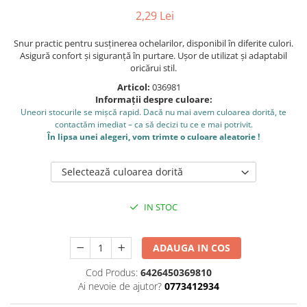
Caiete școlare și hârtie
2,29 Lei
Caiete dictando
Caiete matematică
Snur practic pentru susținerea ochelarilor, disponibil în diferite culori.
Asigură confort și siguranță în purtare. Ușor de utilizat și adaptabil
Caiete muzică
oricărui stil.
Caiete geografie și biologie
Articol:
036981
Caiete tip I, II și III
Informații despre culoare:
Caiete foi veline
Uneori stocurile se mișcă rapid. Dacă nu mai avem culoarea dorită, te
contactăm imediat – ca să decizi tu ce e mai potrivit.
Rezerve pentru caiete
În lipsa unei alegeri, vom trimte o culoare aleatorie !
Vocabulare
Blocuri de desen școlare
Selectează culoarea dorită
Hârtie pentru lucru manual
Accesorii geometrie și matematică
IN STOC
Rigle și Echere
Raportoare
ADAUGA IN COS
Compasuri
Cod Produs:
6426450369810
Truse geometrie
Ai nevoie de ajutor?
0773412934
Socotitori și bețisoare pentru
numărat