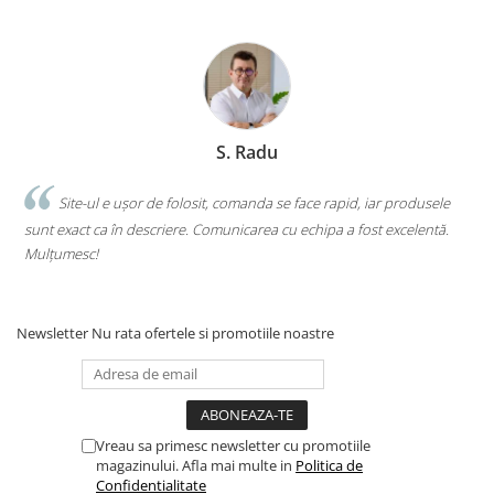
Clasici români și universali
Literatură modernă și
contemporană
Thriller și mister
Young adult
S. Radu
Science-fiction și fantasy
Ficțiune erotică
.
Site-ul e ușor de folosit, comanda se face rapid, iar produsele
Ficțiune mitologică și istorică
sunt exact ca în descriere. Comunicarea cu echipa a fost excelentă.
s
Romane de dragoste
Mulțumesc!
c
Poezie și teatru
Romane ilustrate
Dezvoltare personală și non-
Newsletter
Nu rata ofertele si promotiile noastre
ficțiune
Psihologie și dezvoltare personală
Biografii și memorii
Parenting și educație
Vreau sa primesc newsletter cu promotiile
magazinului. Afla mai multe in
Politica de
Sănătate și stil de viață
Confidentialitate