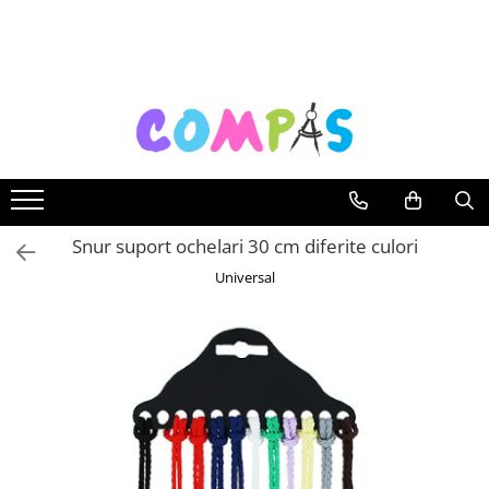
Toate Produsele
Noutăți Librăria Compas
Souvenir România
Rechizite școlare
Instrumente de scris
Pixuri
Snur suport ochelari 30 cm diferite culori
Stilouri școlare
Universal
Rollere și finelinere
Markere și textmarkere
Creioane grafice
Creioane mecanice
Creioane colorate
Creioane cerate
Carioci