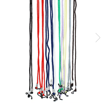
Radiere
Ascutițori
Corectoare și lipici
Mine și rezerve
Cretă școlară și creativă
Accesorii școlare
Coperți caiete si cărți
Etichete școlare
Carnete pentru elevi
Lupe și articole educative
Foarfece școlare
Globuri pământești
Cutii sandwich și caserole
Umbrele pentru copii
Termosuri
Pahare și sticle pentru scoală
Cutii pentru depozitare