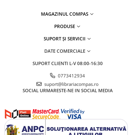
Artă și fotografie
Ghiduri și hărți
MAGAZINUL COMPAS
Istorie și științe sociale
Afaceri și economie
PRODUSE
Religie și spiritualitate
SUPORT ȘI SERVICII
Știință și tehnologie
Gastronomie și hobby
DATE COMERCIALE
Filosofie și eseuri
SUPORT CLIENTI
L-V 08:00-16:30
Limbi străine
Dicționare și ghiduri de conversație
0773412934
Literatură în limbi străine
suport@librariacompas.ro
Gramatică și vocabulare
SOCIAL
URMARESTE-NE IN SOCIAL MEDIA
Papetărie și articole din hârtie
Planificare și agende
Agende datate
Agende nedatate
Agende pentru copii