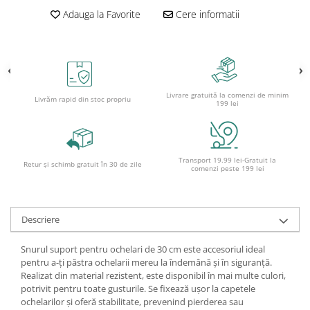
Adauga la Favorite
Cere informatii
Ghiozdane și rucsacuri
Ghiozdane școlare
Rucsacuri școlare și casual
Ghiozdane pentru grădinită
Trollere pentru copii
Livrare gratuită la comenzi de minim
Livrăm rapid din stoc propriu
199 lei
Penare
Penare echipate
Penare neechipate
Transport 19.99 lei-Gratuit la
Retur și schimb gratuit în 30 de zile
Penare tip etui
comenzi peste 199 lei
Acuarele și pensule școlare
Acuarele școlare și Tempera
Descriere
Pensule școlare
Pahare și palete pictură
Snurul suport pentru ochelari de 30 cm este accesoriul ideal
Cărți
pentru a-ți păstra ochelarii mereu la îndemână și în siguranță.
Realizat din material rezistent, este disponibil în mai multe culori,
Cărți pentru copii
potrivit pentru toate gusturile. Se fixează ușor la capetele
Cărți de colorat
ochelarilor și oferă stabilitate, prevenind pierderea sau