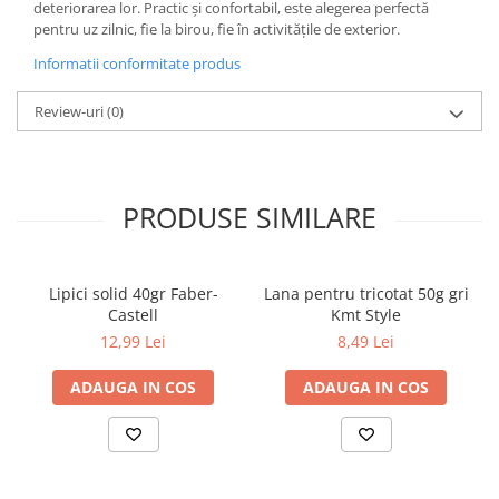
deteriorarea lor. Practic și confortabil, este alegerea perfectă
Cărți ilustrate și interactive
pentru uz zilnic, fie la birou, fie în activitățile de exterior.
Povești și ficțiune pentru copii
Informatii conformitate produs
Enciclopedii și atlase pentru copii
Materiale educaționale
Review-uri
(0)
Benzi desenate
Hobby și activități pentru copii
Educație și carte școlară
PRODUSE SIMILARE
Metoda Montessori
Culegeri și materiale auxiliare
Caiete de vacanță
Lipici solid 40gr Faber-
Lana pentru tricotat 50g gri
Bibliografie școlară
Castell
Kmt Style
Bibliografie didactică
12,99 Lei
8,49 Lei
Dicționare și gramatici
ADAUGA IN COS
ADAUGA IN COS
Pregătire pentru admitere
Pregătire Evaluare Națională
Pregătire Bacalaureat
Romane și literatură