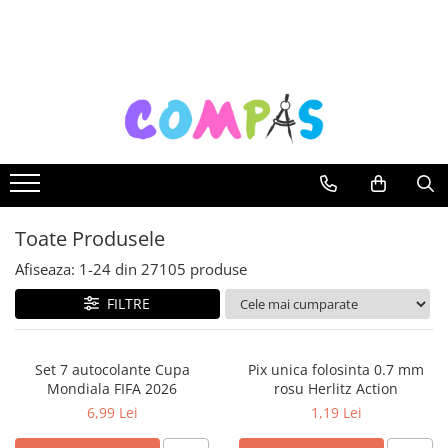
Toate Produsele
Pachete cadou
Noutăți Librăria Compas
Souvenir România
Rechizite școlare
Instrumente de scris
Toate Produsele
Pixuri
Stilouri școlare
Afiseaza:
1-
24
din
27105
produse
Rollere și finelinere
FILTRE
Markere și textmarkere
Creioane grafice
Set 7 autocolante Cupa
Pix unica folosinta 0.7 mm
Creioane mecanice
Mondiala FIFA 2026
rosu Herlitz Action
Creioane colorate
6,99 Lei
1,19 Lei
Creioane cerate