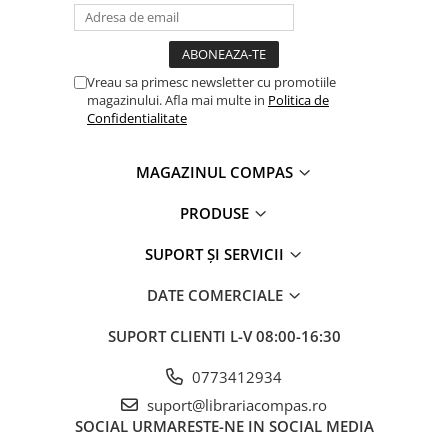
Romane și literatură
Clasici români și universali
Literatură modernă și
Vreau sa primesc newsletter cu promotiile
contemporană
magazinului. Afla mai multe in
Politica de
Thriller și mister
Confidentialitate
Young adult
Science-fiction și fantasy
MAGAZINUL COMPAS
Ficțiune erotică
PRODUSE
Ficțiune mitologică și istorică
Romane de dragoste
SUPORT ȘI SERVICII
Poezie și teatru
DATE COMERCIALE
Romane ilustrate
Dezvoltare personală și non-
SUPORT CLIENTI
L-V 08:00-16:30
ficțiune
Psihologie și dezvoltare personală
0773412934
Biografii și memorii
suport@librariacompas.ro
SOCIAL
URMARESTE-NE IN SOCIAL MEDIA
Parenting și educație