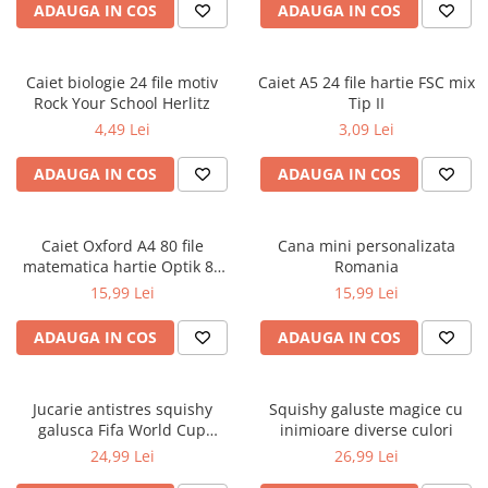
Socotitori și bețisoare pentru
ADAUGA IN COS
ADAUGA IN COS
numărat
Ghiozdane și rucsacuri
Caiet biologie 24 file motiv
Caiet A5 24 file hartie FSC mix
Ghiozdane școlare
Rock Your School Herlitz
Tip II
Rucsacuri școlare și casual
4,49 Lei
3,09 Lei
Ghiozdane pentru grădinită
ADAUGA IN COS
ADAUGA IN COS
Trollere pentru copii
Penare
Penare echipate
Caiet Oxford A4 80 file
Cana mini personalizata
Penare neechipate
matematica hartie Optik 80
Romania
g/mp motiv Teenager
15,99 Lei
15,99 Lei
Penare tip etui
Acuarele și pensule școlare
ADAUGA IN COS
ADAUGA IN COS
Acuarele școlare și Tempera
Pensule școlare
Jucarie antistres squishy
Squishy galuste magice cu
Pahare și palete pictură
galusca Fifa World Cup
inimioare diverse culori
Cărți
Edition
24,99 Lei
26,99 Lei
Cărți pentru copii