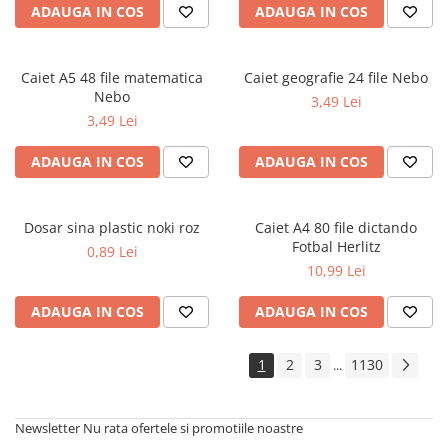
ADAUGA IN COS
ADAUGA IN COS
Cărți de colorat
Cărți ilustrate și interactive
Povești și ficțiune pentru copii
Caiet A5 48 file matematica
Caiet geografie 24 file Nebo
Enciclopedii și atlase pentru copii
Nebo
3,49 Lei
Materiale educaționale
3,49 Lei
Benzi desenate
ADAUGA IN COS
ADAUGA IN COS
Hobby și activități pentru copii
Educație și carte școlară
Metoda Montessori
Dosar sina plastic noki roz
Caiet A4 80 file dictando
Fotbal Herlitz
0,89 Lei
Culegeri și materiale auxiliare
10,99 Lei
Caiete de vacanță
Bibliografie școlară
ADAUGA IN COS
ADAUGA IN COS
Bibliografie didactică
Dicționare și gramatici
1
2
3
1130
...
Pregătire pentru admitere
Pregătire Evaluare Națională
Newsletter
Nu rata ofertele si promotiile noastre
Pregătire Bacalaureat