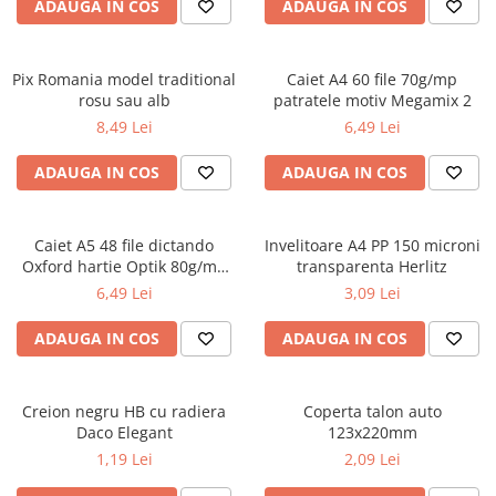
Carioci
ADAUGA IN COS
ADAUGA IN COS
Radiere
Ascutițori
Pix Romania model traditional
Caiet A4 60 file 70g/mp
Corectoare și lipici
rosu sau alb
patratele motiv Megamix 2
Mine și rezerve
8,49 Lei
6,49 Lei
Cretă școlară și creativă
ADAUGA IN COS
ADAUGA IN COS
Accesorii școlare
Coperți caiete si cărți
Etichete școlare
Caiet A5 48 file dictando
Invelitoare A4 PP 150 microni
Oxford hartie Optik 80g/mp
transparenta Herlitz
Carnete pentru elevi
motiv Touch Trend
6,49 Lei
3,09 Lei
Lupe și articole educative
Foarfece școlare
ADAUGA IN COS
ADAUGA IN COS
Globuri pământești
Cutii sandwich și caserole
Umbrele pentru copii
Creion negru HB cu radiera
Coperta talon auto
Daco Elegant
123x220mm
Termosuri
1,19 Lei
2,09 Lei
Pahare și sticle pentru scoală