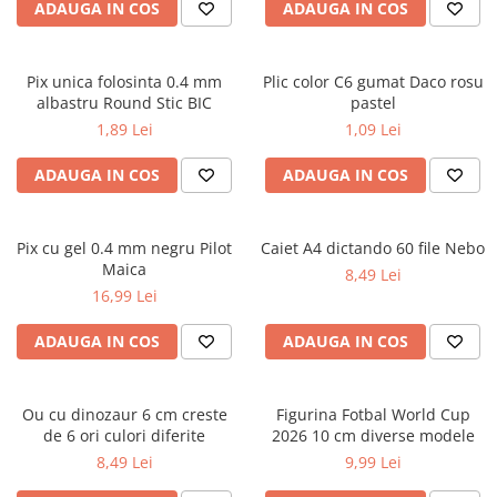
Cutii pentru depozitare
ADAUGA IN COS
ADAUGA IN COS
Caiete școlare și hârtie
Caiete dictando
Pix unica folosinta 0.4 mm
Plic color C6 gumat Daco rosu
Caiete matematică
albastru Round Stic BIC
pastel
Caiete muzică
1,89 Lei
1,09 Lei
Caiete geografie și biologie
ADAUGA IN COS
ADAUGA IN COS
Caiete tip I, II și III
Caiete foi veline
Rezerve pentru caiete
Pix cu gel 0.4 mm negru Pilot
Caiet A4 dictando 60 file Nebo
Vocabulare
Maica
8,49 Lei
Blocuri de desen școlare
16,99 Lei
Hârtie pentru lucru manual
ADAUGA IN COS
ADAUGA IN COS
Accesorii geometrie și matematică
Rigle și Echere
Ou cu dinozaur 6 cm creste
Figurina Fotbal World Cup
Raportoare
de 6 ori culori diferite
2026 10 cm diverse modele
Compasuri
8,49 Lei
9,99 Lei
Truse geometrie