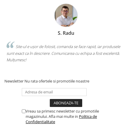
S. Radu
.
Site-ul e ușor de folosit, comanda se face rapid, iar produsele
sunt exact ca în descriere. Comunicarea cu echipa a fost excelentă.
s
Mulțumesc!
c
Newsletter
Nu rata ofertele si promotiile noastre
Vreau sa primesc newsletter cu promotiile
magazinului. Afla mai multe in
Politica de
Confidentialitate