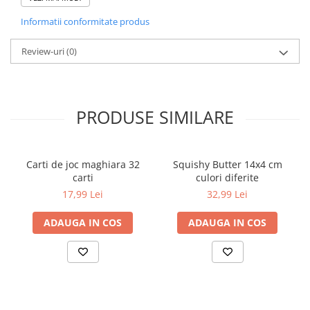
Este de asemenea un cadou ideal pentru orice cuplu. Fie că
Informatii conformitate produs
vorbim despre o relație nouă sau una care are nevoie de puțină
energie în plus, The Couple’s Quiz este o alegere inspirată pentru
a transforma conversațiile obișnuite în momente cu adevărat
Review-uri
(0)
valoroase.
PRODUSE SIMILARE
Carti de joc maghiara 32
Squishy Butter 14x4 cm
carti
culori diferite
17,99 Lei
32,99 Lei
ADAUGA IN COS
ADAUGA IN COS