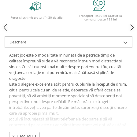
Ghiozdane pentru grădinită
Trollere pentru copii
Transport 19.99 lei-Gratuit la
Retur și schimb gratuit în 30 de zile
comenzi peste 199 lei
Penare
Penare echipate
Penare neechipate
Descriere
Penare tip etui
Acest joc este o modalitate minunată de a petrece timp de
Acuarele și pensule școlare
calitate împreună și de a vă reconecta într-un mod distractiv și
Acuarele școlare și Tempera
sincer. Cu cât cunoști mai multe despre partenerul tău, cu atât
veți avea o relație mai puternică, mai sănătoasă și plină de
Pensule școlare
dragoste.
Pahare și palete pictură
Este o alegere excelentă atât pentru cuplurile la început de drum,
cât și pentru cele cu ani de relație, deoarece vă oferă ocazia să
povestiți, să vă amintiți momente speciale și să descoperiți noi
perspective unul despre celălalt. Pe măsură ce extrageți
întrebările, veți avea parte de zâmbete, surprize și discuții sincere
care vă apropie și mai mult.
Jocul vă încurajează să lăsați telefoanele deoparte și să vă
concentrați pe ce este cu adevărat important: voi doi. Vă ajută să
înțelegeți limbajele iubirii, obiceiurile, dorințele și planurile de
viitor ale partenerului într-un mod natural și plăcut.
VEZI MAI MULT