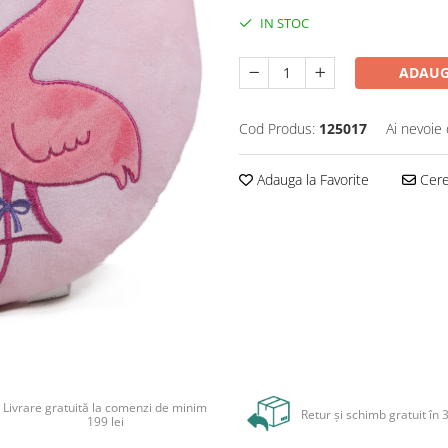
IN STOC
ADAUG
Cod Produs:
125017
Ai nevoie 
Adauga la Favorite
Cere 
Livrare gratuită la comenzi de minim
Retur și schimb gratuit în 3
199 lei