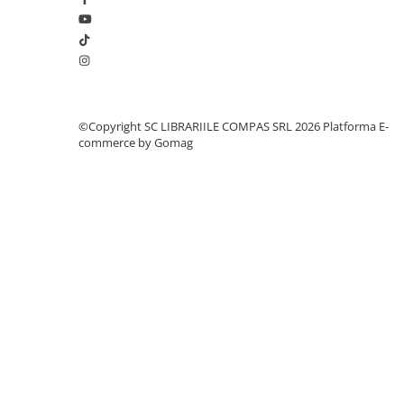
Romane și literatură
Clasici români și universali
Literatură modernă și
contemporană
Thriller și mister
©Copyright SC LIBRARIILE COMPAS SRL 2026
Platforma E-
Young adult
commerce by Gomag
Science-fiction și fantasy
Ficțiune erotică
Ficțiune mitologică și istorică
Romane de dragoste
Poezie și teatru
Romane ilustrate
Dezvoltare personală și non-
ficțiune
Psihologie și dezvoltare personală
Biografii și memorii
Parenting și educație