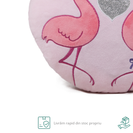
Carioci
Radiere
Ascutițori
Corectoare și lipici
Mine și rezerve
Cretă școlară și creativă
Accesorii școlare
Coperți caiete si cărți
Etichete școlare
Carnete pentru elevi
Lupe și articole educative
Foarfece școlare
Globuri pământești
Cutii sandwich și caserole
Distribuie
Umbrele pentru copii
pe
Termosuri
Facebook
Livrăm rapid din stoc propriu
Pahare și sticle pentru scoală