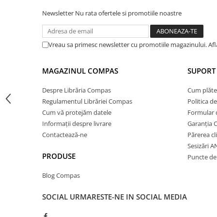
Cărți de colorat
Newsletter
Nu rata ofertele si promotiile noastre
Cărți ilustrate și interactive
Povești și ficțiune pentru copii
Enciclopedii și atlase pentru copii
Vreau sa primesc newsletter cu promotiile magazinului. Af
Materiale educaționale
Benzi desenate
MAGAZINUL COMPAS
SUPORT 
Hobby și activități pentru copii
Despre Librăria Compas
Cum plăte
Educație și carte școlară
Regulamentul Librăriei Compas
Politica d
Metoda Montessori
Cum vă protejăm datele
Formular 
Culegeri și materiale auxiliare
Informații despre livrare
Garanția 
Contactează-ne
Părerea cl
Caiete de vacanță
Sesizări 
Bibliografie școlară
PRODUSE
Puncte de 
Bibliografie didactică
Dicționare și gramatici
Blog Compas
Pregătire pentru admitere
SOCIAL
URMARESTE-NE IN SOCIAL MEDIA
Pregătire Evaluare Națională
Pregătire Bacalaureat