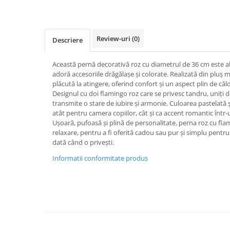
Cutii pentru depozitare
Caiete școlare și hârtie
Caiete dictando
Review-uri
(0)
Descriere
Caiete matematică
Caiete muzică
Această pernă decorativă roz cu diametrul de 36 cm este al
Caiete geografie și biologie
adoră accesoriile drăgălașe și colorate. Realizată din pluș
Caiete tip I, II și III
plăcută la atingere, oferind confort și un aspect plin de căl
Designul cu doi flamingo roz care se privesc tandru, uniți de
Caiete foi veline
transmite o stare de iubire și armonie. Culoarea pastelată și
Rezerve pentru caiete
atât pentru camera copiilor, cât și ca accent romantic înt
Ușoară, pufoasă și plină de personalitate, perna roz cu fl
Vocabulare
relaxare, pentru a fi oferită cadou sau pur și simplu pent
Blocuri de desen școlare
dată când o privești.
Hârtie pentru lucru manual
Informatii conformitate produs
Accesorii geometrie și matematică
Rigle și Echere
Raportoare
Compasuri
Truse geometrie