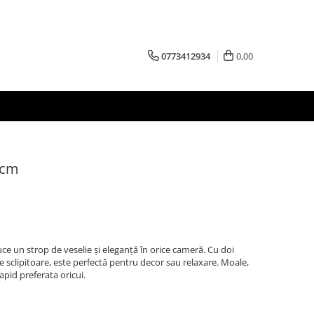
0773412934
0,00
 cm
e un strop de veselie și eleganță în orice cameră. Cu doi
ie sclipitoare, este perfectă pentru decor sau relaxare. Moale,
apid preferata oricui.