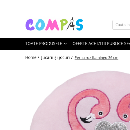
Toate Produsele
Pachete cadou
Noutăți Librăria Compas
TOATE PRODUSELE
OFERTE ACHIZITII PUBLICE SE
Souvenir România
Rechizite școlare
Home /
Jucării și jocuri /
Perna roz flamingo 36 cm
Instrumente de scris
Pixuri
Stilouri școlare
Rollere și finelinere
Markere și textmarkere
Creioane grafice
Creioane mecanice
Creioane colorate
Creioane cerate