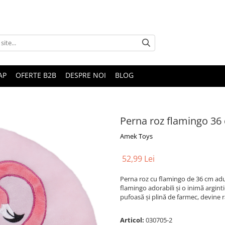
AP
OFERTE B2B
DESPRE NOI
BLOG
Perna roz flamingo 36
Amek Toys
52,99 Lei
Perna roz cu flamingo de 36 cm aduc
flamingo adorabili și o inimă argint
pufoasă și plină de farmec, devine r
Articol:
030705-2