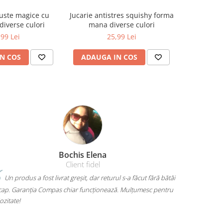
uste magice cu
Jucarie antistres squishy forma
Carti joc u
diverse culori
mana diverse culori
18
,99 Lei
25,99 Lei
N COS
ADAUGA IN COS
ADAUG
Amelia Bran
i
Mi-am luat un rucsac Herlitz pentru liceu și chiar îmi place
mult. Are loc pentru toate cărțile, laptopul încape perfect și nu
mă dor umerii când îl car. Plus că arată super bine, exact cum
voiam. A ajuns rapid și fără surprize – 10/10!