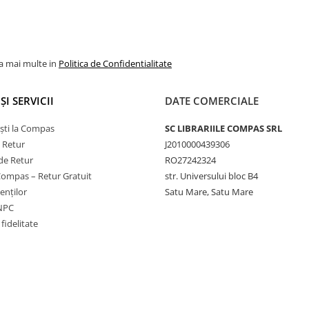
la mai multe in
Politica de Confidentialitate
ȘI SERVICII
DATE COMERCIALE
ști la Compas
SC LIBRARIILE COMPAS SRL
e Retur
J2010000439306
de Retur
RO27242324
Compas – Retur Gratuit
str. Universului bloc B4
ienților
Satu Mare, Satu Mare
ANPC
fidelitate