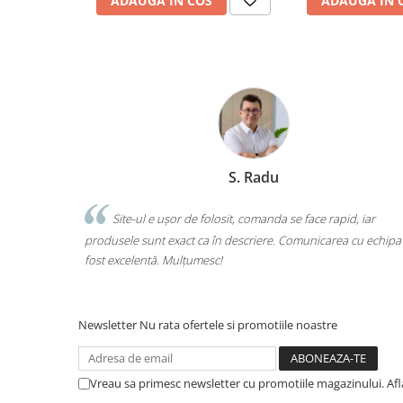
ADAUGA IN COS
ADAUGA IN 
Ghiozdane și rucsacuri
Ghiozdane școlare
Rucsacuri școlare și casual
Ghiozdane pentru grădinită
Trollere pentru copii
Penare
Penare echipate
S. Radu
Penare neechipate
arte
Penare tip etui
Site-ul e ușor de folosit, comanda se face rapid, iar
ul
produsele sunt exact ca în descriere. Comunicarea cu echipa a
o 
Acuarele și pensule școlare
fost excelentă. Mulțumesc!
cal
Acuarele școlare și Tempera
Pensule școlare
Pahare și palete pictură
Newsletter
Nu rata ofertele si promotiile noastre
Cărți
Cărți pentru copii
Vreau sa primesc newsletter cu promotiile magazinului. Af
Cărți de colorat