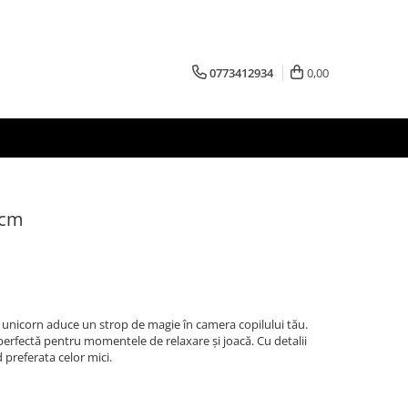
0773412934
0,00
 cm
unicorn aduce un strop de magie în camera copilului tău.
e perfectă pentru momentele de relaxare și joacă. Cu detalii
d preferata celor mici.