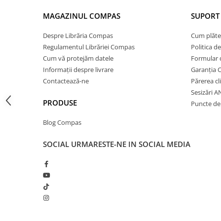
Cărți ilustrate și interactive
MAGAZINUL COMPAS
SUPORT 
Povești și ficțiune pentru copii
Enciclopedii și atlase pentru copii
Despre Librăria Compas
Cum plăte
Materiale educaționale
Regulamentul Librăriei Compas
Politica d
Benzi desenate
Cum vă protejăm datele
Formular 
Informații despre livrare
Garanția 
Hobby și activități pentru copii
Contactează-ne
Părerea cl
Educație și carte școlară
Sesizări 
Metoda Montessori
PRODUSE
Puncte de 
Culegeri și materiale auxiliare
Blog Compas
Caiete de vacanță
Bibliografie școlară
SOCIAL
URMARESTE-NE IN SOCIAL MEDIA
Bibliografie didactică
Dicționare și gramatici
Pregătire pentru admitere
Pregătire Evaluare Națională
Pregătire Bacalaureat
Romane și literatură