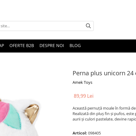
AP
OFERTE B2B
DESPRE NOI
BLOG
Perna plus unicorn 24
Amek Toys
89,99 Lei
Această pernuță moale în formă de 
Realizată din pluș fin și pufos, est
aurii și culori pastelate, devine rapi
Articol:
098405