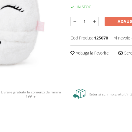
IN STOC
ADAUG
Cod Produs:
125070
Ai nevoie 
Adauga la Favorite
Cere 
Livrare gratuită la comenzi de minim
Retur și schimb gratuit în 3
199 lei