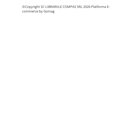
Clasici români și universali
©Copyright SC LIBRARIILE COMPAS SRL 2026
Platforma E-
Literatură modernă și
commerce by Gomag
contemporană
Thriller și mister
Young adult
Science-fiction și fantasy
Ficțiune erotică
Ficțiune mitologică și istorică
Romane de dragoste
Poezie și teatru
Romane ilustrate
Dezvoltare personală și non-
ficțiune
Psihologie și dezvoltare personală
Biografii și memorii
Parenting și educație
Sănătate și stil de viață