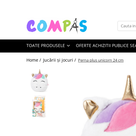
Toate Produsele
Noutăți Librăria Compas
Souvenir România
TOATE PRODUSELE
OFERTE ACHIZITII PUBLICE SE
Rechizite școlare
Instrumente de scris
Home /
Jucării și jocuri /
Perna plus unicorn 24 cm
Pixuri
Stilouri școlare
Rollere și finelinere
Markere și textmarkere
Creioane grafice
Creioane mecanice
Creioane colorate
Creioane cerate
Carioci