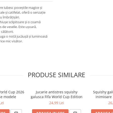
re iubesc poveștile magice și
e și catifelat, oferă o senzație
u îmbrățișări.
hiușe sclipitoare și o coamă
s de veselie. Este ușoară,
călătorii.
uga o notă jucăușă și luminoasă
ice mic visător.
PRODUSE SIMILARE
World Cup 2026
Jucarie antistres squishy
Squishy gal
se modele
galusca Fifa World Cup Edition
inimioare 
Lei
24,99 Lei
26