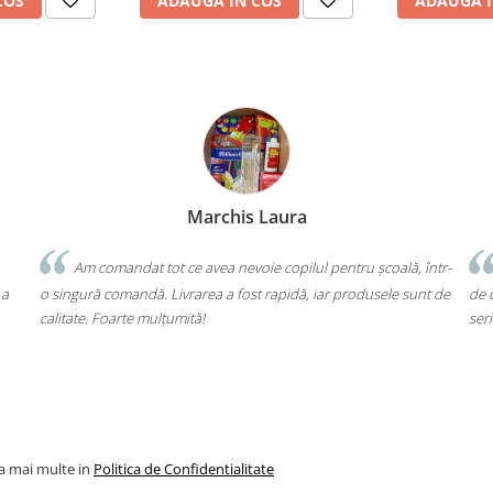
COS
ADAUGA IN COS
ADAUGA I
Marchis Laura
Am comandat tot ce avea nevoie copilul pentru școală, într-
Un produ
singură comandă. Livrarea a fost rapidă, iar produsele sunt de
de cap. Gara
itate. Foarte mulțumită!
seriozitate!
la mai multe in
Politica de Confidentialitate