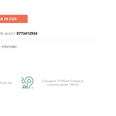
A IN COS
de ajutor?
0773412934
informatii
Transport 19.99 lei-Gratuit la
0 de zile
comenzi peste 199 lei