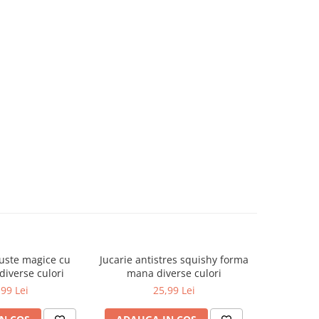
uste magice cu
Jucarie antistres squishy forma
Carti de 
diverse culori
mana diverse culori
1
,99 Lei
25,99 Lei