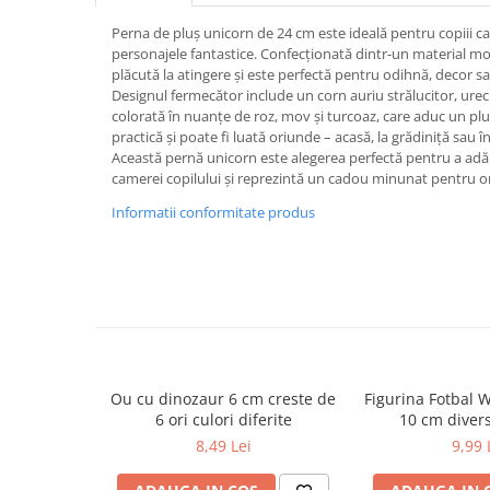
Caiete școlare și hârtie
Perna de pluș unicorn de 24 cm este ideală pentru copiii ca
Caiete dictando
personajele fantastice. Confecționată dintr-un material moal
Caiete matematică
plăcută la atingere și este perfectă pentru odihnă, decor sa
Caiete muzică
Designul fermecător include un corn auriu strălucitor, urec
colorată în nuanțe de roz, mov și turcoaz, care aduc un plu
Caiete geografie și biologie
practică și poate fi luată oriunde – acasă, la grădiniță sau în 
Caiete tip I, II și III
Această pernă unicorn este alegerea perfectă pentru a adă
Caiete foi veline
camerei copilului și reprezintă un cadou minunat pentru or
Rezerve pentru caiete
Informatii conformitate produs
Vocabulare
Blocuri de desen școlare
Hârtie pentru lucru manual
Accesorii geometrie și matematică
Rigle și Echere
Raportoare
Ou cu dinozaur 6 cm creste de
Figurina Fotbal 
Compasuri
6 ori culori diferite
10 cm diver
Truse geometrie
8,49 Lei
9,99 
Socotitori și bețisoare pentru
numărat