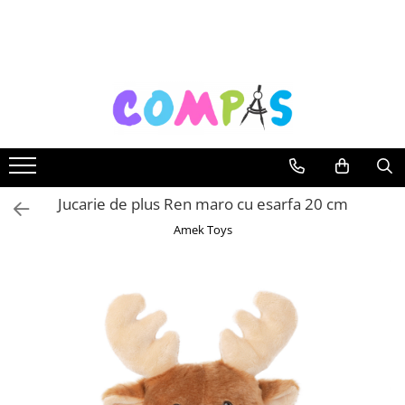
Toate Produsele
Pachete cadou
Noutăți Librăria Compas
Souvenir România
Rechizite școlare
Instrumente de scris
Jucarie de plus Ren maro cu esarfa 20 cm
Pixuri
Amek Toys
Stilouri școlare
Rollere și finelinere
Markere și textmarkere
Creioane grafice
Creioane mecanice
Creioane colorate
Creioane cerate