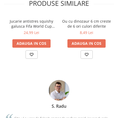
PRODUSE SIMILARE
Cărți de colorat
Cărți ilustrate și interactive
Povești și ficțiune pentru copii
Jucarie antistres squishy
Ou cu dinozaur 6 cm creste
Enciclopedii și atlase pentru copii
galusca Fifa World Cup
de 6 ori culori diferite
Materiale educaționale
Edition
24,99 Lei
8,49 Lei
Benzi desenate
ADAUGA IN COS
ADAUGA IN COS
Hobby și activități pentru copii
Educație și carte școlară
Metoda Montessori
Culegeri și materiale auxiliare
Caiete de vacanță
Bibliografie școlară
Bibliografie didactică
Dicționare și gramatici
Pregătire pentru admitere
S. Radu
Pregătire Evaluare Națională
Pregătire Bacalaureat