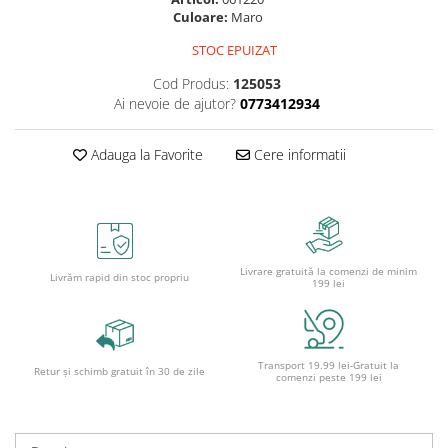
Cutii pentru depozitare
Culoare:
Maro
Caiete școlare și hârtie
STOC EPUIZAT
Caiete dictando
Cod Produs:
125053
Caiete matematică
Ai nevoie de ajutor?
0773412934
Caiete muzică
Caiete geografie și biologie
Adauga la Favorite
Cere informatii
Caiete tip I, II și III
Caiete foi veline
Rezerve pentru caiete
Vocabulare
Blocuri de desen școlare
Livrare gratuită la comenzi de minim
Livrăm rapid din stoc propriu
199 lei
Hârtie pentru lucru manual
Accesorii geometrie și matematică
Rigle și Echere
Transport 19.99 lei-Gratuit la
Retur și schimb gratuit în 30 de zile
Raportoare
comenzi peste 199 lei
Compasuri
Truse geometrie