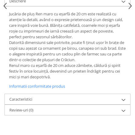
Descriere
Socotitori și bețisoare pentru
numărat
Jucăria de pluș Ren maro cu eșarfă de 20 cm este realizată cu
Ghiozdane și rucsacuri
atenție la detalii, având o expresie prietenoasă și un design cald,
Ghiozdane școlare
care inspiră voie bună. Blănița catifelată, coarnele moi și eșarfa
roșie cu imprimeuri de iarnă creează un aspect de poveste,
Rucsacuri școlare și casual
perfect pentru sezonul sărbătorilor.
Ghiozdane pentru grădinită
Datorită dimensiunii sale potrivite, poate fi ținut ușor în brațe de
Trollere pentru copii
copii sau așezat ca ornament pe birou, canapea ori sub brad. Este
o alegere inspirată pentru un cadou plin de farmec sau ca parte
Penare
dintr-o colecție de plușuri de Crăciun.
Penare echipate
Renul maro cu eșarfă de 20 cm aduce zâmbete, căldură și spirit
festiv în orice locuință, devenind un prieten îndrăgit pentru cei
Penare neechipate
mici și mari deopotrivă.
Penare tip etui
Informatii conformitate produs
Acuarele și pensule școlare
Acuarele școlare și Tempera
Caracteristici
Pensule școlare
Review-uri
(0)
Pahare și palete pictură
Cărți
Cărți pentru copii