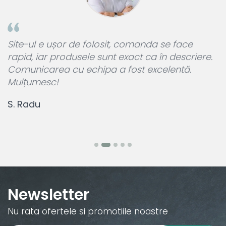
a
Site-ul e ușor de folosit, comanda se face
A
rapid, iar produsele sunt exact ca în descriere.
p
Comunicarea cu echipa a fost excelentă.
L
Mulțumesc!
c
S. Radu
M
Newsletter
Nu rata ofertele si promotiile noastre