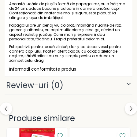
Gramatică și vocabulare
Această jucărie de pluș în formă de papagal roz, cu o înălțime
Rucsacuri școlare și casual
de 24 cm, aduce bucurie și culoare în camera oricărui copil.
Ghiozdane pentru grădinită
Confecționată din materiale moi și sigure, este plăcută la
atingere și ușor de îmbrățișat.
Trollere pentru copii
Papagalul are un penaj viu colorat, îmbinând nuanțe de roz,
Penare
galben și albastru, cu aripi multicolore și cioc gri, oferind un
aspect realist și jucăuș. Ochii mari și expresivi îi dau
Penare echipate
personalitate, făcându-l rapid preferatul celor mici.
Penare neechipate
Este potrivit pentru joacă zilnică, dar și ca decor vesel pentru
camera copilului. Poate fi oferit cadou cu ocazia zilelor de
Penare tip etui
naștere, sărbătorilor sau pur și simplu pentru a aduce un
zâmbet celui drag.
Acuarele și pensule școlare
Informatii conformitate produs
Acuarele școlare și Tempera
Pensule școlare
Review-uri
(0)
Pahare și palete pictură
Produse similare