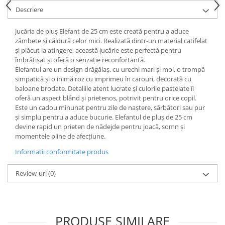
Descriere
Ghiozdane pentru grădinită
Trollere pentru copii
Jucăria de pluș Elefant de 25 cm este creată pentru a aduce
Penare
zâmbete și căldură celor mici. Realizată dintr-un material catifelat
și plăcut la atingere, această jucărie este perfectă pentru
Penare echipate
îmbrățișat și oferă o senzație reconfortantă.
Penare neechipate
Elefantul are un design drăgălaș, cu urechi mari și moi, o trompă
Penare tip etui
simpatică și o inimă roz cu imprimeu în carouri, decorată cu
baloane brodate. Detaliile atent lucrate și culorile pastelate îi
Acuarele și pensule școlare
oferă un aspect blând și prietenos, potrivit pentru orice copil.
Acuarele școlare și Tempera
Este un cadou minunat pentru zile de naștere, sărbători sau pur
și simplu pentru a aduce bucurie. Elefantul de pluș de 25 cm
Pensule școlare
devine rapid un prieten de nădejde pentru joacă, somn și
Pahare și palete pictură
momentele pline de afecțiune.
Informatii conformitate produs
Review-uri
(0)
PRODUSE SIMILARE