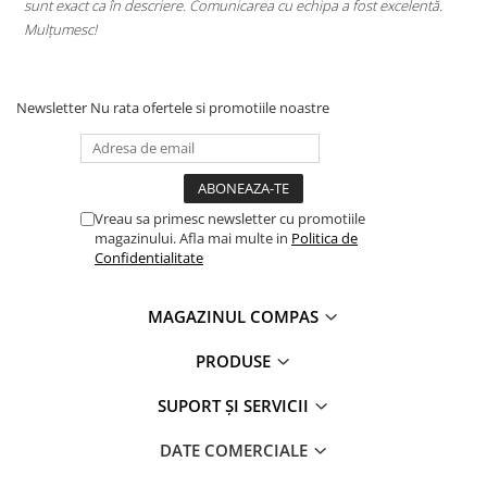
sunt exact ca în descriere. Comunicarea cu echipa a fost excelentă.
s
Mulțumesc!
c
Newsletter
Nu rata ofertele si promotiile noastre
Vreau sa primesc newsletter cu promotiile
magazinului. Afla mai multe in
Politica de
Confidentialitate
MAGAZINUL COMPAS
PRODUSE
SUPORT ȘI SERVICII
DATE COMERCIALE