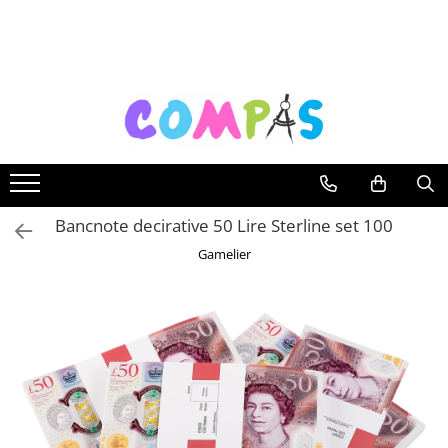
Toate Produsele
Noutăți Librăria Compas
Souvenir România
Rechizite școlare
Instrumente de scris
Pixuri
Bancnote decirative 50 Lire Sterline set 100
Stilouri școlare
Gamelier
Rollere și finelinere
Markere și textmarkere
Creioane grafice
Creioane mecanice
Creioane colorate
Creioane cerate
Carioci