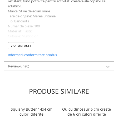
rezistent, fiind potrivite pentru activități creative ale copiilor sau
adulților.
Ghiozdane și rucsacuri
Marca: Stive de ecran mare
Ghiozdane școlare
Țara de origine: Marea Britanie
Tip: Bancnota
Rucsacuri școlare și casual
Număr de piese: 100
Ghiozdane pentru grădinită
Material: Plastic
Trollere pentru copii
Culoare: Multicolor
Vârstă minimă: 3 ani
Penare
Abilități dezvoltate: Imaginația
VEZI MAI MULT
Penare echipate
Cod de bare: 0726872042848
Informatii conformitate produs
Dimensiuni: 19cm x 10cm
Penare neechipate
Penare tip etui
Review-uri
(0)
Acuarele și pensule școlare
Acuarele școlare și Tempera
Pensule școlare
PRODUSE SIMILARE
Pahare și palete pictură
Cărți
Cărți pentru copii
Squishy Butter 14x4 cm
Ou cu dinozaur 6 cm creste
culori diferite
de 6 ori culori diferite
Cărți de colorat