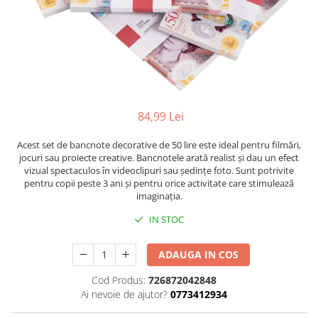
Radiere
Ascutițori
Corectoare și lipici
Mine și rezerve
Cretă școlară și creativă
Accesorii școlare
84,99 Lei
Coperți caiete si cărți
Etichete școlare
Acest set de bancnote decorative de 50 lire este ideal pentru filmări,
Carnete pentru elevi
jocuri sau proiecte creative. Bancnotele arată realist și dau un efect
vizual spectaculos în videoclipuri sau ședințe foto. Sunt potrivite
Lupe și articole educative
pentru copii peste 3 ani și pentru orice activitate care stimulează
Foarfece școlare
imaginația.
Globuri pământești
IN STOC
Cutii sandwich și caserole
Umbrele pentru copii
ADAUGA IN COS
Termosuri
Cod Produs:
726872042848
Pahare și sticle pentru scoală
Ai nevoie de ajutor?
0773412934
Cutii pentru depozitare