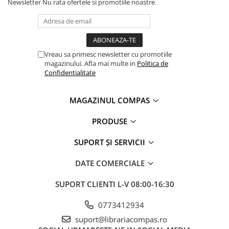
Newsletter
Nu rata ofertele si promotiile noastre
Clasici români și universali
Literatură modernă și
contemporană
Thriller și mister
Vreau sa primesc newsletter cu promotiile
Young adult
magazinului. Afla mai multe in
Politica de
Science-fiction și fantasy
Confidentialitate
Ficțiune erotică
Ficțiune mitologică și istorică
MAGAZINUL COMPAS
Romane de dragoste
PRODUSE
Poezie și teatru
Romane ilustrate
SUPORT ȘI SERVICII
Dezvoltare personală și non-
ficțiune
DATE COMERCIALE
Psihologie și dezvoltare personală
SUPORT CLIENTI
L-V 08:00-16:30
Biografii și memorii
Parenting și educație
0773412934
Sănătate și stil de viață
suport@librariacompas.ro