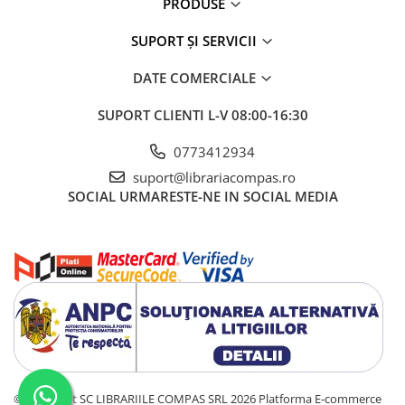
PRODUSE
Registre și plannere
Notes și cuburi memo
SUPORT ȘI SERVICII
Notes
DATE COMERCIALE
Cuburi din hârtie
Note adezive
SUPORT CLIENTI
L-V 08:00-16:30
Tipizate și registre
0773412934
Role casa de marcat și indigo
suport@librariacompas.ro
Etichete adezive
SOCIAL
URMARESTE-NE IN SOCIAL MEDIA
Felicitări
Birotică și accesorii birou
Organizare și arhivare
Bibliorafturi
Dosare
Mape și serviete
Clipboarduri
Plicuri
©Copyright SC LIBRARIILE COMPAS SRL 2026
Platforma E-commerce