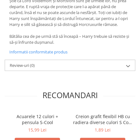
Știe că Lord Voldemort și Mortivorii sunt pe urmele lor, nu prea
Cărți ilustrate și interactive
departe. E ruptă vraja de protecție care l-a apărat până de
Povești și ficțiune pentru copii
curând, însă el nu se poate ascunde la nesfârșit. Toți cei iubiți de
Harry sunt înspăimântați de Lordul Întunecat, iar pentru a-l opri
Enciclopedii și atlase pentru copii
Harry e silit să găsească și să distrugă Horcruxurile rămase.
Materiale educaționale
Bătălia cea de pe urmă stă să înceapă – Harry trebuie să reziste și
Benzi desenate
să-și înfrunte dușmanul.
Hobby și activități pentru copii
Informatii conformitate produs
Educație și carte școlară
Metoda Montessori
Review-uri
(0)
Culegeri și materiale auxiliare
Caiete de vacanță
Bibliografie școlară
RECOMANDARI
Bibliografie didactică
Dicționare și gramatici
Pregătire pentru admitere
Acuarele 12 culori +
Creion grafit flexibil HB cu
Pregătire Evaluare Națională
pensula S-Cool
radiera diverse culori S Cool
Pregătire Bacalaureat
Collection
15,99 Lei
1,89 Lei
Romane și literatură