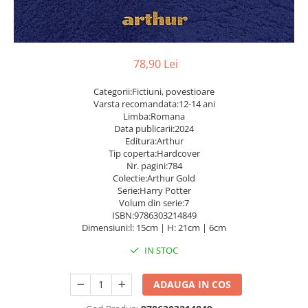
Caiete școlare și hârtie
Caiete dictando
Caiete matematică
Caiete muzică
78,90 Lei
Caiete geografie și biologie
Categorii:Fictiuni, povestioare
Caiete tip I, II și III
Varsta recomandata:12-14 ani
Caiete foi veline
Limba:Romana
Data publicarii:2024
Rezerve pentru caiete
Editura:Arthur
Vocabulare
Tip coperta:Hardcover
Blocuri de desen școlare
Nr. pagini:784
Colectie:Arthur Gold
Hârtie pentru lucru manual
Serie:Harry Potter
Accesorii geometrie și matematică
Volum din serie:7
ISBN:9786303214849
Rigle și Echere
Dimensiuni:l: 15cm | H: 21cm | 6cm
Raportoare
IN STOC
Compasuri
Truse geometrie
ADAUGA IN COS
Socotitori și bețisoare pentru
numărat