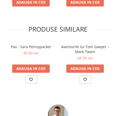
ADAUGA IN COS
ADAUGA IN COS
Clasici români și universali
Literatură modernă și
contemporană
Thriller și mister
PRODUSE SIMILARE
Young adult
Science-fiction și fantasy
Ficțiune erotică
Pax - Sara Pennypacker
Aventurile lui Tom Sawyer –
Ficțiune mitologică și istorică
Mark Twain
49,50 Lei
Romane de dragoste
44,50 Lei
Poezie și teatru
ADAUGA IN COS
ADAUGA IN COS
Romane ilustrate
Dezvoltare personală și non-
ficțiune
Psihologie și dezvoltare personală
Biografii și memorii
Parenting și educație
Sănătate și stil de viață