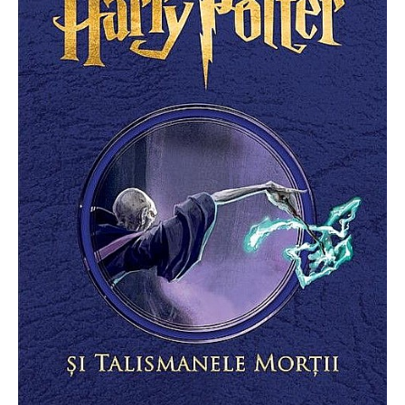
Radiere
Ascutițori
Corectoare și lipici
Mine și rezerve
Cretă școlară și creativă
Accesorii școlare
Coperți caiete si cărți
Etichete școlare
Carnete pentru elevi
Lupe și articole educative
Foarfece școlare
Globuri pământești
Cutii sandwich și caserole
Umbrele pentru copii
Termosuri
Pahare și sticle pentru scoală
Cutii pentru depozitare