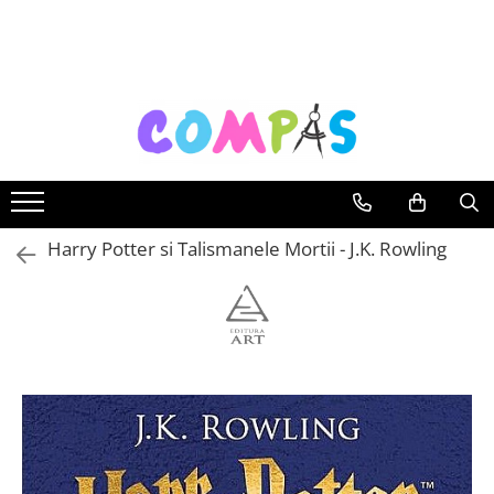
Toate Produsele
Noutăți Librăria Compas
Souvenir România
Rechizite școlare
Instrumente de scris
Pixuri
Harry Potter si Talismanele Mortii - J.K. Rowling
Stilouri școlare
Rollere și finelinere
Markere și textmarkere
Creioane grafice
Creioane mecanice
Creioane colorate
Creioane cerate
Carioci