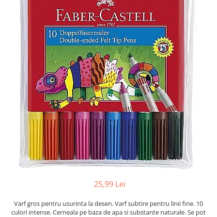
Radiere
Ascutițori
Corectoare și lipici
Mine și rezerve
Cretă școlară și creativă
Accesorii școlare
Coperți caiete si cărți
Etichete școlare
Carnete pentru elevi
Lupe și articole educative
Foarfece școlare
Globuri pământești
Cutii sandwich și caserole
Umbrele pentru copii
Termosuri
25,99 Lei
Pahare și sticle pentru scoală
Varf gros pentru usurinta la desen. Varf subtire pentru linii fine. 10
Cutii pentru depozitare
culori intense. Cerneala pe baza de apa si substante naturale. Se pot