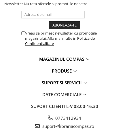
Newsletter
Nu rata ofertele si promotiile noastre
Clasici români și universali
Literatură modernă și
contemporană
Thriller și mister
Vreau sa primesc newsletter cu promotiile
Young adult
magazinului. Afla mai multe in
Politica de
Science-fiction și fantasy
Confidentialitate
Ficțiune erotică
Ficțiune mitologică și istorică
MAGAZINUL COMPAS
Romane de dragoste
PRODUSE
Poezie și teatru
Romane ilustrate
SUPORT ȘI SERVICII
Dezvoltare personală și non-
ficțiune
DATE COMERCIALE
Psihologie și dezvoltare personală
SUPORT CLIENTI
L-V 08:00-16:30
Biografii și memorii
Parenting și educație
0773412934
Sănătate și stil de viață
suport@librariacompas.ro