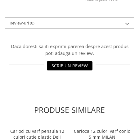
comenzi peste 199 lei
Ghiozdane și rucsacuri
Ghiozdane școlare
Review-uri
(0)
Rucsacuri școlare și casual
Ghiozdane pentru grădinită
Trollere pentru copii
Daca doresti sa iti exprimi parerea despre acest produs
Penare
poti adauga un review.
Penare echipate
SCRIE UN REVIEW
Penare neechipate
Penare tip etui
Acuarele și pensule școlare
Acuarele școlare și Tempera
Pensule școlare
PRODUSE SIMILARE
Pahare și palete pictură
Cărți
Cărți pentru copii
Carioci cu varf pensula 12
Carioca 12 culori varf conic
Cărți de colorat
culori cutie plastic Deli
5 mm MILAN