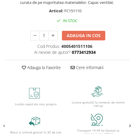
Caiete școlare și hârtie
curata de pe majoritatea materialelor. Capac ventilat.
Caiete dictando
Articol:
FC151110
Caiete matematică
IN STOC
Caiete muzică
Caiete geografie și biologie
ADAUGA IN COS
Caiete tip I, II și III
Cod Produs:
4005401511106
Caiete foi veline
Ai nevoie de ajutor?
0773412934
Rezerve pentru caiete
Vocabulare
Adauga la Favorite
Cere informatii
Blocuri de desen școlare
Hârtie pentru lucru manual
Accesorii geometrie și matematică
Rigle și Echere
Livrare gratuită la comenzi de minim
Raportoare
Livrăm rapid din stoc propriu
199 lei
Compasuri
Truse geometrie
Socotitori și bețisoare pentru
Transport 19.99 lei-Gratuit la
Retur și schimb gratuit în 30 de zile
numărat