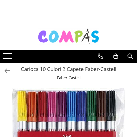
Toate Produsele
Noutăți Librăria Compas
Souvenir România
Rechizite școlare
Instrumente de scris
Pixuri
Carioca 10 Culori 2 Capete Faber-Castell
Stilouri școlare
Faber-Castell
Rollere și finelinere
Markere și textmarkere
Creioane grafice
Creioane mecanice
Creioane colorate
Creioane cerate
Carioci