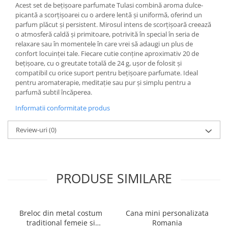
Acest set de bețișoare parfumate Tulasi combină aroma dulce-
Ghiozdane pentru grădinită
picantă a scorțișoarei cu o ardere lentă și uniformă, oferind un
Trollere pentru copii
parfum plăcut și persistent. Mirosul intens de scorțișoară creează
o atmosferă caldă și primitoare, potrivită în special în seria de
Penare
relaxare sau în momentele în care vrei să adaugi un plus de
Penare echipate
confort locuinței tale. Fiecare cutie conține aproximativ 20 de
bețișoare, cu o greutate totală de 24 g, ușor de folosit și
Penare neechipate
compatibil cu orice suport pentru bețișoare parfumate. Ideal
Penare tip etui
pentru aromaterapie, meditație sau pur și simplu pentru a
Acuarele și pensule școlare
parfumă subtil încăperea.
Acuarele școlare și Tempera
Informatii conformitate produs
Pensule școlare
Review-uri
(0)
Pahare și palete pictură
PRODUSE SIMILARE
Breloc din metal costum
Cana mini personalizata
traditional femeie si
Romania