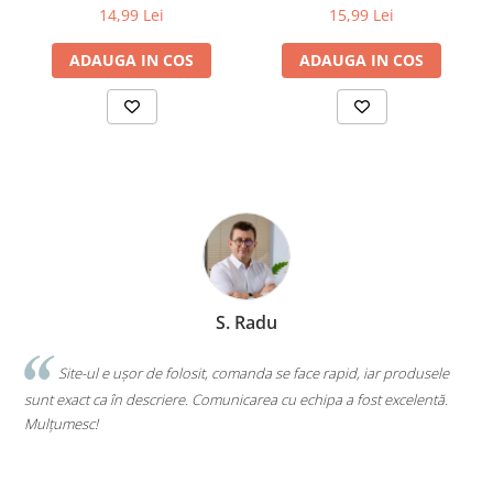
drapelul Romaniei 9 cm
14,99 Lei
15,99 Lei
ADAUGA IN COS
ADAUGA IN COS
S. Radu
.
Site-ul e ușor de folosit, comanda se face rapid, iar produsele
sunt exact ca în descriere. Comunicarea cu echipa a fost excelentă.
s
Mulțumesc!
c