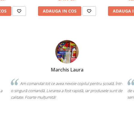
COS
ADAUGA IN COS
ADAUGA I
a
Bochis Elena
Client fidel
ul pentru școală, într-
Un produs a fost livrat greșit, dar returul s-a f
, iar produsele sunt de
de cap. Garanția Compas chiar funcționează. Mulț
seriozitate!