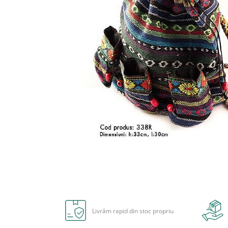
Radiere
Ascutițori
Corectoare și lipici
Mine și rezerve
Cretă școlară și creativă
Accesorii școlare
Coperți caiete si cărți
Etichete școlare
Carnete pentru elevi
Lupe și articole educative
Foarfece școlare
Globuri pământești
Cutii sandwich și caserole
Umbrele pentru copii
Distribuie
Termosuri
pe
Pahare și sticle pentru scoală
Facebook
Livrăm rapid din stoc propriu
Cutii pentru depozitare