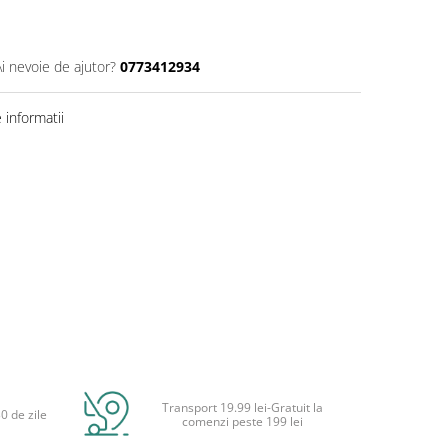
Ai nevoie de ajutor?
0773412934
informatii
Transport 19.99 lei-Gratuit la
0 de zile
comenzi peste 199 lei