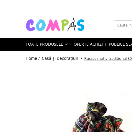
Toate Produsele
Noutăți Librăria Compas
Souvenir România
TOATE PRODUSELE
OFERTE ACHIZITII PUBLICE SE
Rechizite școlare
Instrumente de scris
Home /
Casă și decorațiuni /
Rucsac motiv traditional 3
Pixuri
Stilouri școlare
Rollere și finelinere
Markere și textmarkere
Creioane grafice
Creioane mecanice
Creioane colorate
Creioane cerate
Carioci