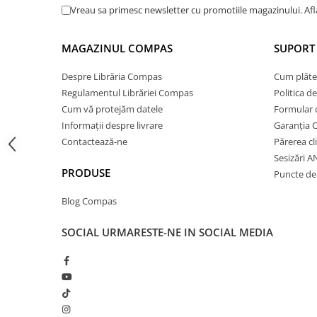
Cărți ilustrate și interactive
Vreau sa primesc newsletter cu promotiile magazinului. Af
Povești și ficțiune pentru copii
Enciclopedii și atlase pentru copii
MAGAZINUL COMPAS
SUPORT 
Materiale educaționale
Despre Librăria Compas
Cum plăte
Benzi desenate
Regulamentul Librăriei Compas
Politica d
Hobby și activități pentru copii
Cum vă protejăm datele
Formular 
Educație și carte școlară
Informații despre livrare
Garanția 
Contactează-ne
Părerea cl
Metoda Montessori
Sesizări 
Culegeri și materiale auxiliare
PRODUSE
Puncte de 
Caiete de vacanță
Bibliografie școlară
Blog Compas
Bibliografie didactică
SOCIAL
URMARESTE-NE IN SOCIAL MEDIA
Dicționare și gramatici
Pregătire pentru admitere
Pregătire Evaluare Națională
Pregătire Bacalaureat
Romane și literatură