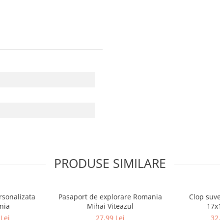
PRODUSE SIMILARE
rsonalizata
Pasaport de explorare Romania
Clop suv
nia
Mihai Viteazul
17x
Lei
27,99 Lei
32