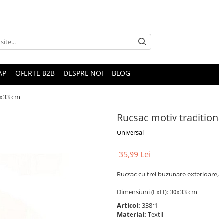
AP
OFERTE B2B
DESPRE NOI
BLOG
0x33 cm
Rucsac motiv traditio
Universal
35,99 Lei
Rucsac cu trei buzunare exterioare, 
Dimensiuni (LxH): 30x33 cm
Articol:
338r1
Material:
Textil