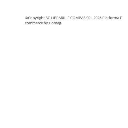
Clasici români și universali
Literatură modernă și
©Copyright SC LIBRARIILE COMPAS SRL 2026
Platforma E-
contemporană
commerce by Gomag
Thriller și mister
Young adult
Science-fiction și fantasy
Ficțiune erotică
Ficțiune mitologică și istorică
Romane de dragoste
Poezie și teatru
Romane ilustrate
Dezvoltare personală și non-
ficțiune
Psihologie și dezvoltare personală
Biografii și memorii
Parenting și educație
Sănătate și stil de viață