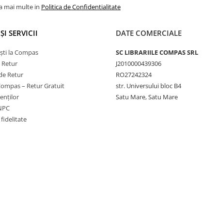
la mai multe in
Politica de Confidentialitate
ȘI SERVICII
DATE COMERCIALE
ști la Compas
SC LIBRARIILE COMPAS SRL
e Retur
J2010000439306
de Retur
RO27242324
Compas – Retur Gratuit
str. Universului bloc B4
ienților
Satu Mare, Satu Mare
ANPC
fidelitate