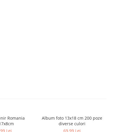
enir Romania
Album foto 13x18 cm 200 poze
Cana por
17x8cm
diverse culori
„
,99 Lei
69,99 Lei