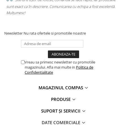
sunt exact ca în descriere. Comunicarea cu echipa a fost excelentă.
s
Mulțumesc!
c
Newsletter
Nu rata ofertele si promotiile noastre
Vreau sa primesc newsletter cu promotiile
magazinului. Afla mai multe in
Politica de
Confidentialitate
MAGAZINUL COMPAS
PRODUSE
SUPORT ȘI SERVICII
DATE COMERCIALE