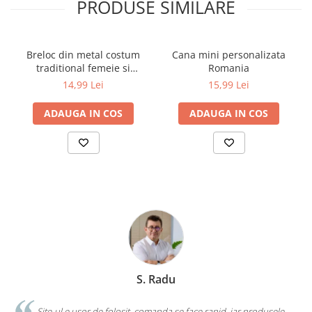
PRODUSE SIMILARE
Breloc din metal costum
Cana mini personalizata
traditional femeie si
Romania
drapelul Romaniei 9 cm
14,99 Lei
15,99 Lei
ADAUGA IN COS
ADAUGA IN COS
S. Radu
.
Site-ul e ușor de folosit, comanda se face rapid, iar produsele