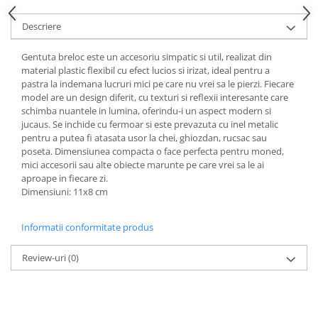
Ghiozdane pentru grădinită
Descriere
Trollere pentru copii
Penare
Gentuta breloc este un accesoriu simpatic si util, realizat din
material plastic flexibil cu efect lucios si irizat, ideal pentru a
Penare echipate
pastra la indemana lucruri mici pe care nu vrei sa le pierzi. Fiecare
Penare neechipate
model are un design diferit, cu texturi si reflexii interesante care
Penare tip etui
schimba nuantele in lumina, oferindu-i un aspect modern si
jucaus. Se inchide cu fermoar si este prevazuta cu inel metalic
Acuarele și pensule școlare
pentru a putea fi atasata usor la chei, ghiozdan, rucsac sau
Acuarele școlare și Tempera
poseta. Dimensiunea compacta o face perfecta pentru moned,
mici accesorii sau alte obiecte marunte pe care vrei sa le ai
Pensule școlare
aproape in fiecare zi.
Pahare și palete pictură
Dimensiuni: 11x8 cm
Informatii conformitate produs
Review-uri
(0)