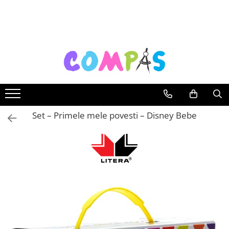
Toate Produsele
Noutăți Librăria Compas
Souvenir România
Rechizite școlare
Instrumente de scris
Pixuri
Set – Primele mele povesti – Disney Bebe
Stilouri școlare
Rollere și finelinere
Markere și textmarkere
Creioane grafice
Creioane mecanice
Creioane colorate
Creioane cerate
Carioci