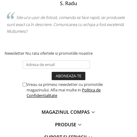
S. Radu
Clasici români și universali
Literatură modernă și
.
Site-ul e ușor de folosit, comanda se face rapid, iar produsele
contemporană
sunt exact ca în descriere. Comunicarea cu echipa a fost excelentă.
s
Thriller și mister
Mulțumesc!
c
Young adult
Science-fiction și fantasy
Ficțiune erotică
Newsletter
Nu rata ofertele si promotiile noastre
Ficțiune mitologică și istorică
Romane de dragoste
Poezie și teatru
Romane ilustrate
Vreau sa primesc newsletter cu promotiile
magazinului. Afla mai multe in
Politica de
Dezvoltare personală și non-
Confidentialitate
ficțiune
Psihologie și dezvoltare personală
MAGAZINUL COMPAS
Biografii și memorii
Parenting și educație
PRODUSE
Sănătate și stil de viață