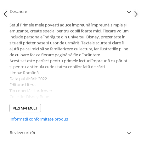
Ghiozdane și rucsacuri
Descriere
Ghiozdane școlare
Setul Primele mele povesti aduce împreună împreună simple și
Rucsacuri școlare și casual
amuzante, create special pentru copiii foarte mici. Fiecare volum
Ghiozdane pentru grădinită
include personaje îndrăgite din universul Disney, prezentate în
Trollere pentru copii
situații prietenoase și ușor de urmărit. Textele scurte și clare îi
ajută pe cei mici să se familiarizeze cu lectura, iar ilustrațiile pline
Penare
de culoare fac ca fiecare pagină să fie o încântare.
Penare echipate
Acest set este perfect pentru primele lecturi împreună cu părinții
și pentru a stimula curiozitatea copiilor față de cărți.
Penare neechipate
Limba: Română
Penare tip etui
Data publicării: 2022
Editura: Litera
Acuarele și pensule școlare
Tip copertă: Hardcover
Acuarele școlare și Tempera
Colecție: Disney Bebe
Traducători: Oana Neacsu
Pensule școlare
ISBN: 9786060951162
VEZI MAI MULT
Pahare și palete pictură
Dimensiuni: 15 cm x 20 cm x 9 cm
Informatii conformitate produs
Cărți
Vârstă recomandată: 0-2 ani, 2-4 ani
Cărți pentru copii
Review-uri
(0)
Cărți de colorat