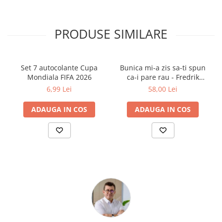
Cărți ilustrate și interactive
Povești și ficțiune pentru copii
PRODUSE SIMILARE
Enciclopedii și atlase pentru copii
Materiale educaționale
Benzi desenate
Set 7 autocolante Cupa
Bunica mi-a zis sa-ti spun
Hobby și activități pentru copii
Mondiala FIFA 2026
ca-i pare rau - Fredrik
Educație și carte școlară
Backman
6,99 Lei
58,00 Lei
Metoda Montessori
ADAUGA IN COS
ADAUGA IN COS
Culegeri și materiale auxiliare
Caiete de vacanță
Bibliografie școlară
Bibliografie didactică
Dicționare și gramatici
Pregătire pentru admitere
Pregătire Evaluare Națională
Pregătire Bacalaureat
Romane și literatură