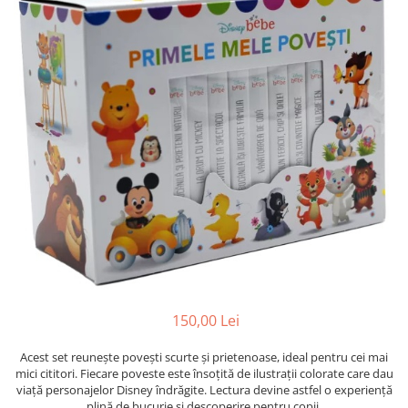
Radiere
Ascutițori
Corectoare și lipici
Mine și rezerve
Cretă școlară și creativă
Accesorii școlare
Coperți caiete si cărți
Etichete școlare
Carnete pentru elevi
Lupe și articole educative
Foarfece școlare
Globuri pământești
Cutii sandwich și caserole
Umbrele pentru copii
150,00 Lei
Termosuri
Acest set reunește povești scurte și prietenoase, ideal pentru cei mai
Pahare și sticle pentru scoală
mici cititori. Fiecare poveste este însoțită de ilustrații colorate care dau
Cutii pentru depozitare
viață personajelor Disney îndrăgite. Lectura devine astfel o experiență
plină de bucurie și descoperire pentru copii.